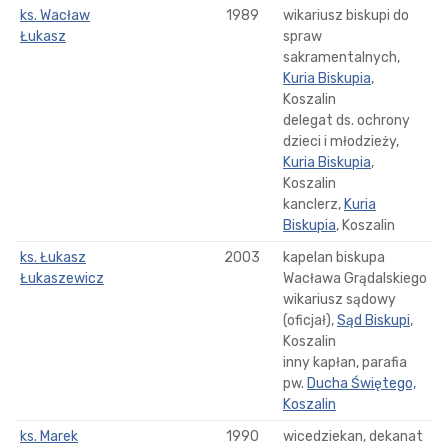
ks. Wacław
1989
wikariusz biskupi do
Łukasz
spraw
sakramentalnych,
Kuria Biskupia
,
Koszalin
delegat ds. ochrony
dzieci i młodzieży,
Kuria Biskupia
,
Koszalin
kanclerz,
Kuria
Biskupia
, Koszalin
ks. Łukasz
2003
kapelan biskupa
Łukaszewicz
Wacława Grądalskiego
wikariusz sądowy
(oficjał),
Sąd Biskupi
,
Koszalin
inny kapłan, parafia
pw.
Ducha Świętego,
Koszalin
ks. Marek
1990
wicedziekan, dekanat