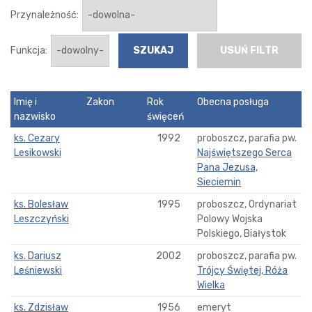
Przynależność:
Funkcja:
USUŃ FILTR
Imię i
Zakon
Rok
Obecna posługa
nazwisko
święceń
ks. Cezary
1992
proboszcz, parafia pw.
Lesikowski
Najświętszego Serca
Pana Jezusa,
Sieciemin
ks. Bolesław
1995
proboszcz, Ordynariat
Leszczyński
Polowy Wojska
Polskiego, Białystok
ks. Dariusz
2002
proboszcz, parafia pw.
Leśniewski
Trójcy Świętej, Róża
Wielka
ks. Zdzisław
1956
emeryt