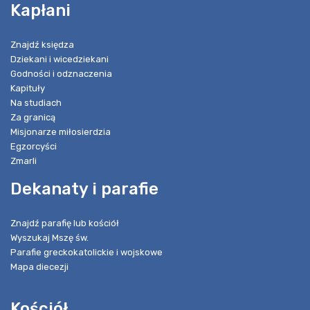
Kapłani
Znajdź księdza
Dziekani i wicedziekani
Godności i odznaczenia
Kapituły
Na studiach
Za granicą
Misjonarze miłosierdzia
Egzorcyści
Zmarli
Dekanaty i parafie
Znajdź parafię lub kościół
Wyszukaj Mszę św.
Parafie greckokatolickie i wojskowe
Mapa diecezji
Kościół