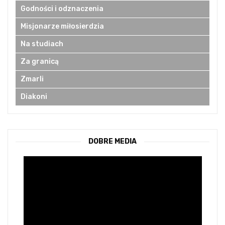
Godności i odznaczenia
Misjonarze miłosierdzia
Na studiach
Za granicą
Zmarli
Diakoni
DOBRE MEDIA