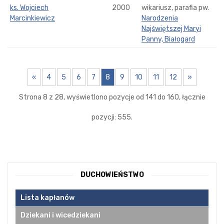
ks. Wojciech
2000
wikariusz, parafia pw.
Marcinkiewicz
Narodzenia
Najświętszej Maryi
Panny, Białogard
«
4
5
6
7
8
9
10
11
12
»
Strona 8 z 28, wyświetlono pozycje od 141 do 160, łącznie
pozycji: 555.
DUCHOWIEŃSTWO
Lista kapłanów
Dziekani i wicedziekani