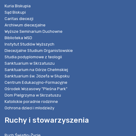
Kuria Biskupia
Sąd Biskupi
Caritas diecezji
Archiwum diecezjalne
Wyższe Seminarium Duchowne
Biblioteka WSD
Instytut Studiów Wyższych
Diecezjalne Studium Organistowskie
Studia podyplomowe z teologii
Sanktuarium w Skrzatuszu
Sanktuarium na Górze Chełmskiej
Sanktuarium św. Józefa w Słupsku
Centrum Edukacyjno-Formacyjne
Ośrodek Wczasowy "Pleśna Park"
Dom Pielgrzyma w Skrzatuszu
Katolickie poradnie rodzinne
Ochrona dzieci i młodzieży
Ruchy i stowarzyszenia
Ruch Światło-Życie