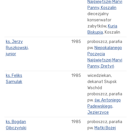
Najświętszej Maryi
Panny, Koszalin
diecezjalny
konserwator
zabytków,
Kuria
Biskupia
, Koszalin
ks. Jerzy
1985
proboszcz, parafia
Ruszkowski,
pw.
Niepokalanego
junior
Poczęcia
Najświętszej Maryi
Panny, Dretyń
ks. Feliks
1985
wicedziekan,
Samulak
dekanat Słupsk
Wschód
proboszcz, parafia
pw.
św. Antoniego
Padewskiego,
Jezierzyce
ks. Bogdan
1985
proboszcz, parafia
Gibczyński
pw.
Matki Bożej