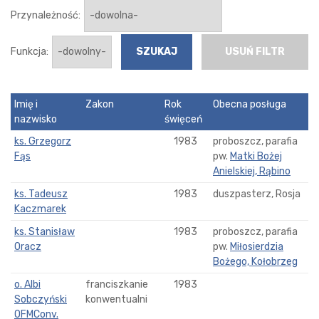
Przynależność:
Funkcja:
USUŃ FILTR
Imię i
Zakon
Rok
Obecna posługa
nazwisko
święceń
ks. Grzegorz
1983
proboszcz, parafia
Fąs
pw.
Matki Bożej
Anielskiej, Rąbino
ks. Tadeusz
1983
duszpasterz, Rosja
Kaczmarek
ks. Stanisław
1983
proboszcz, parafia
Oracz
pw.
Miłosierdzia
Bożego, Kołobrzeg
o. Albi
franciszkanie
1983
Sobczyński
konwentualni
OFMConv.