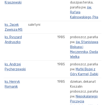
Kraszewski
duszpasterska,
parafia pw.
św.
Rafała
Kalinowskiego, Piła
ks. Jacek
saletyni
Zawisza MS
ks. Ryszard
1985
proboszcz, parafia
Andruszko
pw.
św. Stanisława
Biskupa i
Męczennika, Gwda
Wielka
ks. Andrzej
1985
proboszcz, parafia
Pęcherzewski
pw.
Matki Bożej z
Góry Karmel, Dąbki
ks. Henryk
1985
dziekan, dekanat
Romanik
Koszalin
proboszcz, parafia
pw.
Niepokalanego
Poczęcia