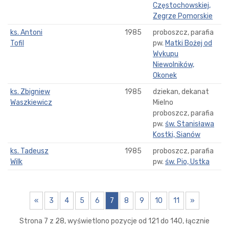
Częstochowskiej,
Zegrze Pomorskie
ks. Antoni
1985
proboszcz, parafia
Tofil
pw.
Matki Bożej od
Wykupu
Niewolników,
Okonek
ks. Zbigniew
1985
dziekan, dekanat
Waszkiewicz
Mielno
proboszcz, parafia
pw.
św. Stanisława
Kostki, Sianów
ks. Tadeusz
1985
proboszcz, parafia
Wilk
pw.
św. Pio, Ustka
«
3
4
5
6
7
8
9
10
11
»
Strona 7 z 28, wyświetlono pozycje od 121 do 140, łącznie