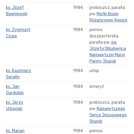
ks. Józef
1984
proboszcz, parafia
Bagniewski
pw.
Matki Bożej
Różańcowej, Kępice
ks. Zygmunt
1984
pomoc
Czaja
duszpasterska,
parafia pw.
św.
Józefa Oblubieńca
Najświętszej Maryi
Panny, Słupsk
ks. Kazimierz
1984
urlop
Serafin
ks. Jan
1984
emeryt
Gardulski
ks. Jerzy
1984
proboszcz, parafia
Urbański
pw.
Najświętszego
Serca Jezusowego,
Słupsk
ks. Marian
1984
pomoc