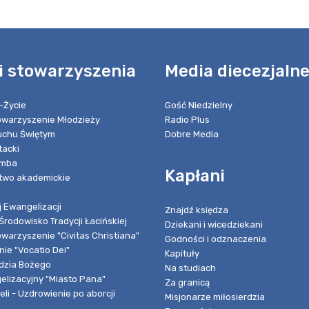
i stowarzyszenia
Media diecezjaln
-Życie
Gość Niedzielny
towarzyszenie Młodzieży
Radio Plus
chu Świętym
Dobre Media
tacki
umba
Kapłani
two akademickie
 Ewangelizacji
Znajdź księdza
Środowisko Tradycji Łacińskiej
Dziekani i wicedziekani
owarzyszenie "Civitas Christiana"
Godności i odznaczenia
ie "Vocatio Dei"
Kapituły
dzia Bożego
Na studiach
elizacyjny "Miasto Pana"
Za granicą
li - Uzdrowienie po aborcji
Misjonarze miłosierdzia