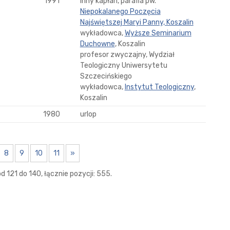
1991
inny kapłan, parafia pw.
Niepokalanego Poczęcia
Najświętszej Maryi Panny, Koszalin
wykładowca,
Wyższe Seminarium
Duchowne
, Koszalin
profesor zwyczajny, Wydział
Teologiczny Uniwersytetu
Szczecińskiego
wykładowca,
Instytut Teologiczny
,
Koszalin
1980
urlop
8
9
10
11
»
 121 do 140, łącznie pozycji: 555.