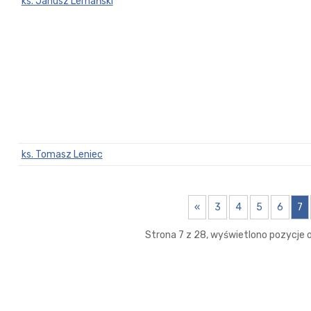
ks. Janusz Lemański
ks. Tomasz Leniec
«
3
4
5
6
7
Strona 7 z 28, wyświetlono pozycje od