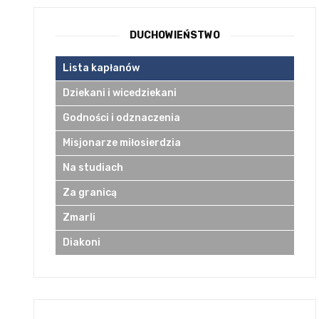
DUCHOWIEŃSTWO
Lista kapłanów
Dziekani i wicedziekani
Godności i odznaczenia
Misjonarze miłosierdzia
Na studiach
Za granicą
Zmarli
Diakoni