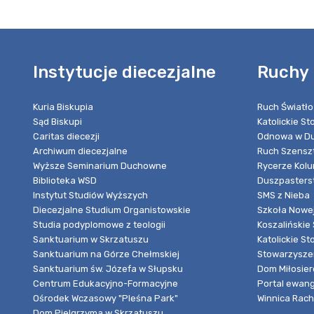
Instytucje diecezjalne
Ruchy 
Kuria Biskupia
Ruch Światło
Sąd Biskupi
Katolickie S
Caritas diecezji
Odnowa w Du
Archiwum diecezjalne
Ruch Szensz
Wyższe Seminarium Duchowne
Rycerze Kol
Biblioteka WSD
Duszpasters
Instytut Studiów Wyższych
SMS z Nieba
Diecezjalne Studium Organistowskie
Szkoła Nowej
Studia podyplomowe z teologii
Koszalińskie 
Sanktuarium w Skrzatuszu
Katolickie St
Sanktuarium na Górze Chełmskiej
Stowarzyszen
Sanktuarium św. Józefa w Słupsku
Dom Miłosier
Centrum Edukacyjno-Formacyjne
Portal ewang
Ośrodek Wczasowy "Pleśna Park"
Winnica Rache
Dom Pielgrzyma w Skrzatuszu