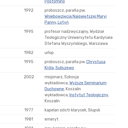
Postomino
1992
proboszcz, parafia pw.
Wniebowzięcia Najświętszej Maryi
Panny, Lotyń
1995
profesor nadzwyczajny, Wydział
Teologiczny Uniwersytetu Kardynała
Stefana Wyszyńskiego, Warszawa
1982
urlop
1995
proboszcz, parafia pw.
Chrystusa
Króla, Suliszewo
2002
misjonarz, Szkocja
wykładowca,
Wyższe Seminarium
Duchowne
, Koszalin
wykładowca,
Instytut Teologiczny
,
Koszalin
1977
kapelan sióstr klarysek, Słupsk
1981
emeryt