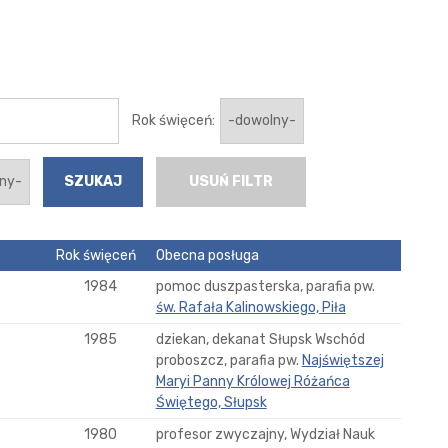
Rok święceń:
USUŃ FILTR
Rok święceń
Obecna posługa
1984
pomoc duszpasterska, parafia pw.
św. Rafała Kalinowskiego, Piła
1985
dziekan, dekanat Słupsk Wschód
proboszcz, parafia pw.
Najświętszej
Maryi Panny Królowej Różańca
Świętego, Słupsk
1980
profesor zwyczajny, Wydział Nauk