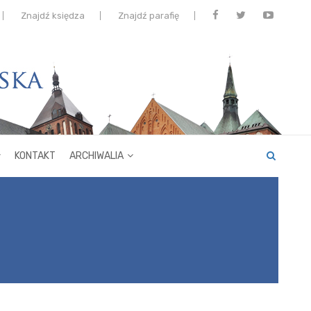
Znajdź księdza
Znajdź parafię
KONTAKT
ARCHIWALIA