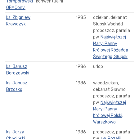
Tomporowski
konwentualni
OFMConv.
ks. Zbigniew
1985
dziekan, dekanat
Krawczyk
Słupsk Wschód
proboszcz, parafia
pw.
Najświętszej
Maryi Panny
Królowej Różańca
Świętego, Słupsk
ks. Janusz
1986
urlop
Berezowski
ks. Janusz
1986
wicedziekan,
Brzosko
dekanat Sławno
proboszcz, parafia
pw.
Najświętszej
Maryi Panny
Królowej Polski,
Warszkowo
ks. Jerzy
1986
proboszcz, parafia
Chęciński
pw.
św. Rozalii,