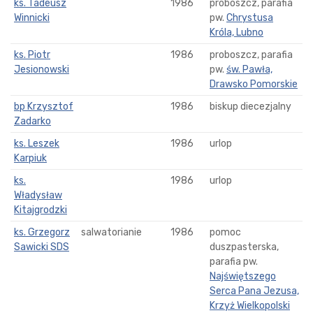
ks. Tadeusz
1986
proboszcz, parafia
Winnicki
pw.
Chrystusa
Króla, Lubno
ks. Piotr
1986
proboszcz, parafia
Jesionowski
pw.
św. Pawła,
Drawsko Pomorskie
bp Krzysztof
1986
biskup diecezjalny
Zadarko
ks. Leszek
1986
urlop
Karpiuk
ks.
1986
urlop
Władysław
Kitajgrodzki
ks. Grzegorz
salwatorianie
1986
pomoc
Sawicki SDS
duszpasterska,
parafia pw.
Najświętszego
Serca Pana Jezusa,
Krzyż Wielkopolski