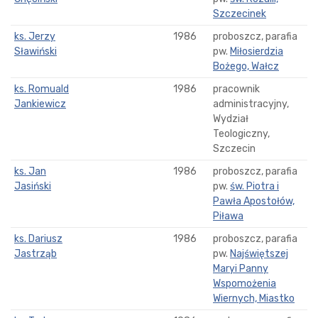
Szczecinek
ks. Jerzy
1986
proboszcz, parafia
Sławiński
pw.
Miłosierdzia
Bożego, Wałcz
ks. Romuald
1986
pracownik
Jankiewicz
administracyjny,
Wydział
Teologiczny,
Szczecin
ks. Jan
1986
proboszcz, parafia
Jasiński
pw.
św. Piotra i
Pawła Apostołów,
Piława
ks. Dariusz
1986
proboszcz, parafia
Jastrząb
pw.
Najświętszej
Maryi Panny
Wspomożenia
Wiernych, Miastko