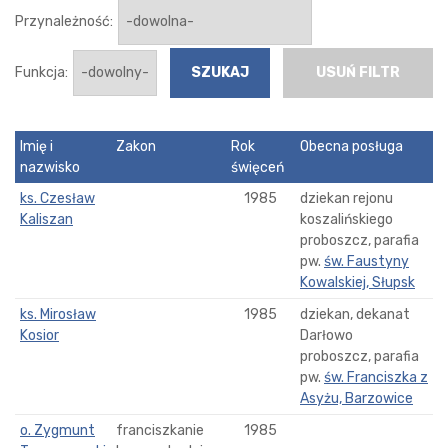
Przynależność:
Funkcja:
USUŃ FILTR
Imię i
Zakon
Rok
Obecna posługa
nazwisko
święceń
ks. Czesław
1985
dziekan rejonu
Kaliszan
koszalińskiego
proboszcz, parafia
pw.
św. Faustyny
Kowalskiej, Słupsk
ks. Mirosław
1985
dziekan, dekanat
Kosior
Darłowo
proboszcz, parafia
pw.
św. Franciszka z
Asyżu, Barzowice
o. Zygmunt
franciszkanie
1985