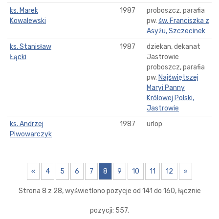
ks. Marek
1987
proboszcz, parafia
Kowalewski
pw.
św. Franciszka z
Asyżu, Szczecinek
ks. Stanisław
1987
dziekan, dekanat
Łącki
Jastrowie
proboszcz, parafia
pw.
Najświętszej
Maryi Panny
Królowej Polski,
Jastrowie
ks. Andrzej
1987
urlop
Piwowarczyk
«
4
5
6
7
8
9
10
11
12
»
Strona 8 z 28, wyświetlono pozycje od 141 do 160, łącznie
pozycji: 557.