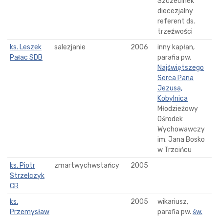
Szczecinek
diecezjalny
referent ds.
trzeźwości
ks. Leszek
salezjanie
2006
inny kapłan,
Pałac SDB
parafia pw.
Najświętszego
Serca Pana
Jezusa,
Kobylnica
Młodzieżowy
Ośrodek
Wychowawczy
im. Jana Bosko
w Trzcińcu
ks. Piotr
zmartwychwstańcy
2005
Strzelczyk
CR
ks.
2005
wikariusz,
Przemysław
parafia pw.
św.