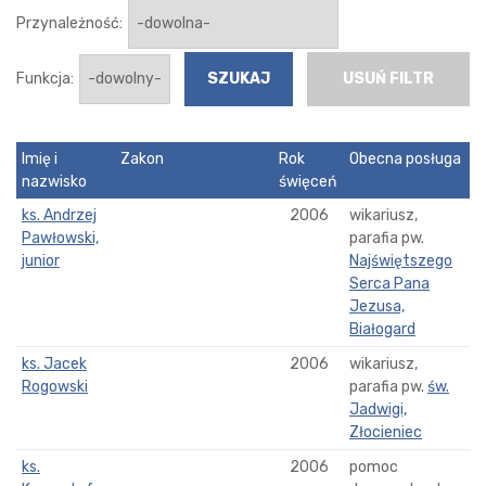
Przynależność:
Funkcja:
USUŃ FILTR
Imię i
Zakon
Rok
Obecna posługa
nazwisko
święceń
ks. Andrzej
2006
wikariusz,
Pawłowski,
parafia pw.
junior
Najświętszego
Serca Pana
Jezusa,
Białogard
ks. Jacek
2006
wikariusz,
Rogowski
parafia pw.
św.
Jadwigi,
Złocieniec
ks.
2006
pomoc