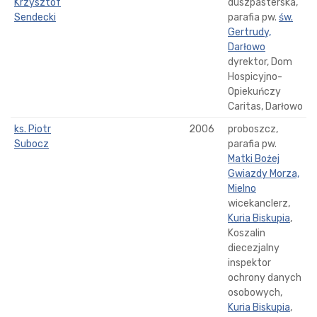
Krzysztof
duszpasterska,
Sendecki
parafia pw.
św.
Gertrudy,
Darłowo
dyrektor, Dom
Hospicyjno-
Opiekuńczy
Caritas, Darłowo
ks. Piotr
2006
proboszcz,
Subocz
parafia pw.
Matki Bożej
Gwiazdy Morza,
Mielno
wicekanclerz,
Kuria Biskupia
,
Koszalin
diecezjalny
inspektor
ochrony danych
osobowych,
Kuria Biskupia
,