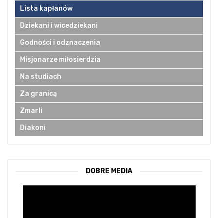
Lista kapłanów
Dziekani i wicedziekani
Godności i odznaczenia
Misjonarze miłosierdzia
Na studiach
Za granicą
Zmarli
Diakoni
DOBRE MEDIA