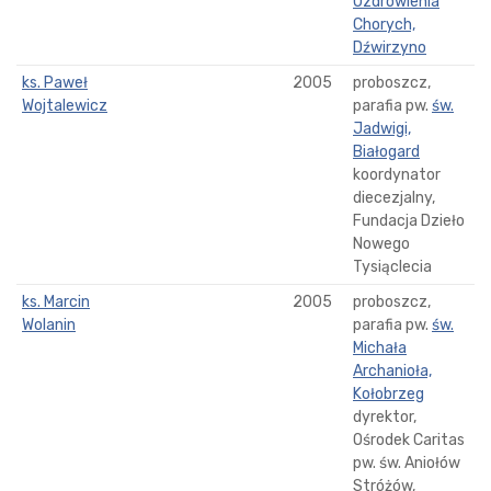
Uzdrowienia
Chorych,
Dźwirzyno
ks. Paweł
2005
proboszcz,
Wojtalewicz
parafia pw.
św.
Jadwigi,
Białogard
koordynator
diecezjalny,
Fundacja Dzieło
Nowego
Tysiąclecia
ks. Marcin
2005
proboszcz,
Wolanin
parafia pw.
św.
Michała
Archanioła,
Kołobrzeg
dyrektor,
Ośrodek Caritas
pw. św. Aniołów
Stróżów,