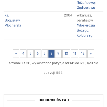
Różańcowej,
Jędrzejewo
ks.
2004
wikariusz,
Bogusław
parafia pw.
Płocharski
Miłosierdzia
Bożego,
Kołobrzeg
«
4
5
6
7
8
9
10
11
12
»
Strona 8 z 28, wyświetlono pozycje od 141 do 160, łącznie
pozycji: 555.
DUCHOWIEŃSTWO