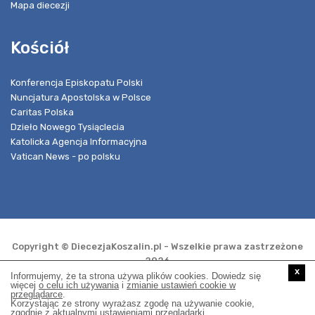
Mapa diecezji
Kościół
Konferencja Episkopatu Polski
Nuncjatura Apostolska w Polsce
Caritas Polska
Dzieło Nowego Tysiąclecia
Katolicka Agencja Informacyjna
Vatican News - po polsku
Copyright © DiecezjaKoszalin.pl - Wszelkie prawa zastrzeżone
2026
x
Informujemy, że ta strona używa plików cookies. Dowiedz się
więcej
o celu ich używania
i
zmianie ustawień cookie w
przeglądarce
.
Realizacja i opieka techniczna:
Korzystając ze strony wyrażasz zgodę na używanie cookie,
zgodnie z aktualnymi ustawieniami przeglądarki.