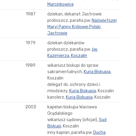
Marcinkowice
1987
dziekan, dekanat Jastrowie
proboszcz, parafia pw.
Najświętszej
Maryi Panny Królowej Polski,
Jastrowie
1979
dziekan dziekanów
proboszcz, parafia pw.
św.
Kazimierza, Koszalin
1989
wikariusz biskupi do spraw
sakramentalnych,
Kuria Biskupia
,
Koszalin
delegat ds. ochrony dzieci i
młodzieży,
Kuria Biskupia
, Koszalin
kanclerz,
Kuria Biskupia
, Koszalin
2003
kapelan biskupa Wacława
Grądalskiego
wikariusz sądowy (oficjał),
Sąd
Biskupi
, Koszalin
inny kapłan, parafia pw.
Ducha