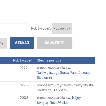
Rok święceń:
USUŃ FILTR
Rok święceń
Obecna posługa
1992
proboszcz, parafia pw.
Najświętszego Serca Pana Jezusa,
Sieciemin
1995
proboszcz, Ordynariat Polowy Wojska
Polskiego, Białystok
2002
proboszcz, parafia pw.
Trójcy
Świętej, Róża Wielka