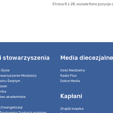
Strona 8 z 28, wyświetlono pozycje od
i stowarzyszenia
Media diecezjaln
-Życie
Gość Niedzielny
towarzyszenie Młodzieży
Radio Plus
chu Świętym
Dobre Media
tacki
umba
Kapłani
two akademickie
 Ewangelizacji
Znajdź księdza
Środowisko Tradycji Łacińskiej