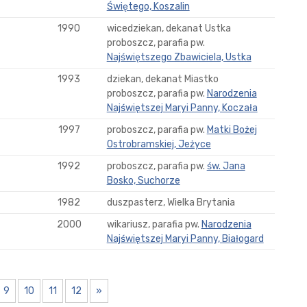
Świętego, Koszalin
1990
wicedziekan, dekanat Ustka
proboszcz, parafia pw.
Najświętszego Zbawiciela, Ustka
1993
dziekan, dekanat Miastko
proboszcz, parafia pw.
Narodzenia
Najświętszej Maryi Panny, Koczała
1997
proboszcz, parafia pw.
Matki Bożej
Ostrobramskiej, Jeżyce
1992
proboszcz, parafia pw.
św. Jana
Bosko, Suchorze
1982
duszpasterz, Wielka Brytania
2000
wikariusz, parafia pw.
Narodzenia
Najświętszej Maryi Panny, Białogard
9
10
11
12
»