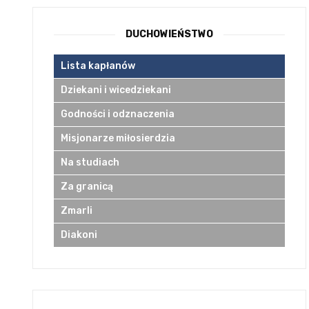
DUCHOWIEŃSTWO
Lista kapłanów
Dziekani i wicedziekani
Godności i odznaczenia
Misjonarze miłosierdzia
Na studiach
Za granicą
Zmarli
Diakoni