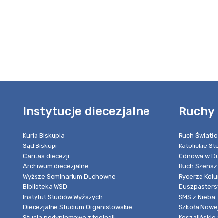
Instytucje diecezjalne
Ruchy 
Kuria Biskupia
Ruch Światło
Sąd Biskupi
Katolickie S
Caritas diecezji
Odnowa w Du
Archiwum diecezjalne
Ruch Szensz
Wyższe Seminarium Duchowne
Rycerze Kol
Biblioteka WSD
Duszpasters
Instytut Studiów Wyższych
SMS z Nieba
Diecezjalne Studium Organistowskie
Szkoła Nowej
Studia podyplomowe z teologii
Koszalińskie 