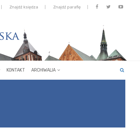
Znajdź księdza
Znajdź parafię
KONTAKT
ARCHIWALIA