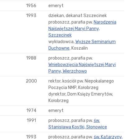
1956
emeryt
1993
dziekan, dekanat Szczecinek
proboszcz, parafia pw.
Narodzenia
Najświętszej Maryi Panny,
Szczecinek
wykładowca,
Wyższe Seminarium
Duchowne
, Koszalin
1988
proboszcz, parafia pw.
Wniebowzięcia Najświętszej Maryi
Panny, Wierzchowo
2000
rektor, kościół pw. Niepokalanego
Poczęcia NMP, Kołobrzeg
dyrektor, Dom Księży Emerytów,
Kołobrzeg
1974
emeryt
1991
proboszcz, parafia pw.
św.
Stanisława Kostki, Słonowice
1993
proboszcz, parafia pw.
św. Katarzyny,