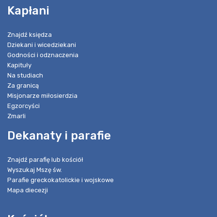
Kapłani
Znajdź księdza
Dziekani i wicedziekani
Godności i odznaczenia
Kapituły
Na studiach
Za granicą
Misjonarze miłosierdzia
Egzorcyści
Zmarli
Dekanaty i parafie
Znajdź parafię lub kościół
Wyszukaj Mszę św.
Parafie greckokatolickie i wojskowe
Mapa diecezji