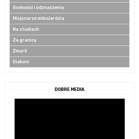
Godności i odznaczenia
Misjonarze miłosierdzia
Na studiach
Za granicą
Zmarli
Diakoni
DOBRE MEDIA