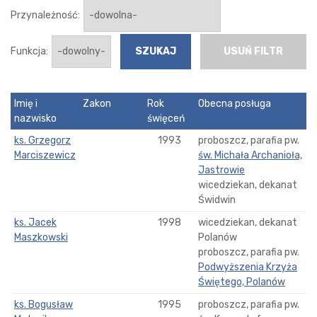
Przynależność:
Funkcja:
USUŃ FILTR
Imię i
Zakon
Rok
Obecna posługa
nazwisko
święceń
ks. Grzegorz
1993
proboszcz, parafia pw.
Marciszewicz
św. Michała Archanioła,
Jastrowie
wicedziekan, dekanat
Świdwin
ks. Jacek
1998
wicedziekan, dekanat
Maszkowski
Polanów
proboszcz, parafia pw.
Podwyższenia Krzyża
Świętego, Polanów
ks. Bogusław
1995
proboszcz, parafia pw.