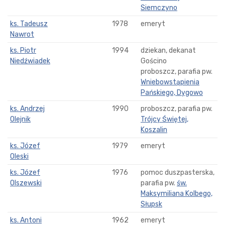
Siemczyno
ks. Tadeusz
1978
emeryt
Nawrot
ks. Piotr
1994
dziekan, dekanat
Niedźwiadek
Gościno
proboszcz, parafia pw.
Wniebowstąpienia
Pańskiego, Dygowo
ks. Andrzej
1990
proboszcz, parafia pw.
Olejnik
Trójcy Świętej,
Koszalin
ks. Józef
1979
emeryt
Oleski
ks. Józef
1976
pomoc duszpasterska,
Olszewski
parafia pw.
św.
Maksymiliana Kolbego,
Słupsk
ks. Antoni
1962
emeryt