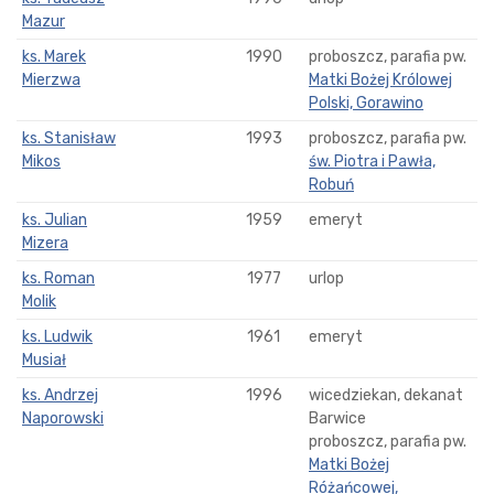
Mazur
ks. Marek
1990
proboszcz, parafia pw.
Mierzwa
Matki Bożej Królowej
Polski, Gorawino
ks. Stanisław
1993
proboszcz, parafia pw.
Mikos
św. Piotra i Pawła,
Robuń
ks. Julian
1959
emeryt
Mizera
ks. Roman
1977
urlop
Molik
ks. Ludwik
1961
emeryt
Musiał
ks. Andrzej
1996
wicedziekan, dekanat
Naporowski
Barwice
proboszcz, parafia pw.
Matki Bożej
Różańcowej,