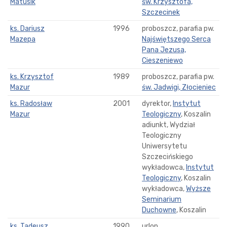
Matusik
św. Krzysztofa,
Szczecinek
ks. Dariusz
1996
proboszcz, parafia pw.
Mazepa
Najświętszego Serca
Pana Jezusa,
Cieszeniewo
ks. Krzysztof
1989
proboszcz, parafia pw.
Mazur
św. Jadwigi, Złocieniec
ks. Radosław
2001
dyrektor,
Instytut
Mazur
Teologiczny
, Koszalin
adiunkt, Wydział
Teologiczny
Uniwersytetu
Szczecińskiego
wykładowca,
Instytut
Teologiczny
, Koszalin
wykładowca,
Wyższe
Seminarium
Duchowne
, Koszalin
ks. Tadeusz
1990
urlop