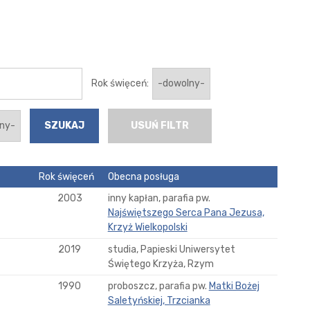
Rok święceń:
USUŃ FILTR
Rok święceń
Obecna posługa
2003
inny kapłan, parafia pw.
Najświętszego Serca Pana Jezusa,
Krzyż Wielkopolski
2019
studia, Papieski Uniwersytet
Świętego Krzyża, Rzym
1990
proboszcz, parafia pw.
Matki Bożej
Saletyńskiej, Trzcianka