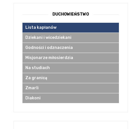
DUCHOWIEŃSTWO
Lista kapłanów
Dziekani i wicedziekani
Godności i odznaczenia
Misjonarze miłosierdzia
Na studiach
Za granicą
Zmarli
Diakoni