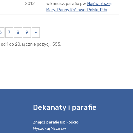
2012
wikariusz, parafia pw.
Najświętszej
Maryi Panny Królowej Polski, Piła
6
7
8
9
»
od 1 do 20, łącznie pozycji: 555.
e
Dekanaty i parafie
Znajdź parafię lub kościół
Wyszukaj Mszę św.