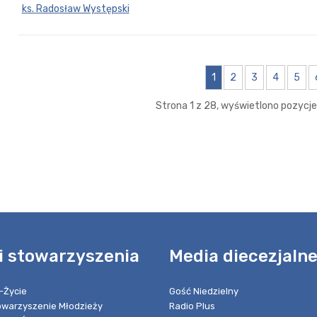
ks. Radosław Występski
1
2
3
4
5
Strona 1 z 28, wyświetlono pozycje 
i stowarzyszenia
Media diecezjaln
-Życie
Gość Niedzielny
towarzyszenie Młodzieży
Radio Plus