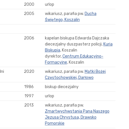
2000
urlop
2005
wikariusz, parafia pw.
Ducha
Świętego, Koszalin
2006
kapelan biskupa Edwarda Dajczaka
diecezjalny duszpasterz policji,
Kuria
Biskupia
, Koszalin
dyrektor,
Centrum Edukacyjno-
Formacyjne
, Koszalin
ni
2020
wikariusz, parafia pw.
Matki Bożej
Częstochowskiej, Darłowo
1986
biskup diecezjalny
1997
urlop
2013
wikariusz, parafia pw.
Zmartwychwstania Pana Naszego
Jezusa Chrystusa, Drawsko
Pomorskie