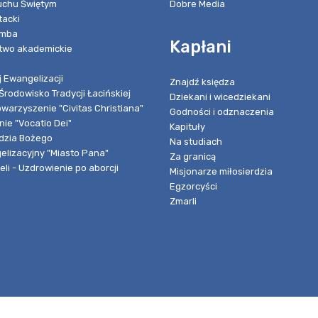
chu Świętym
Dobre Media
tacki
umba
Kapłani
two akademickie
 Ewangelizacji
Znajdź księdza
Środowisko Tradycji Łacińskiej
Dziekani i wicedziekani
owarzyszenie "Civitas Christiana"
Godności i odznaczenia
ie "Vocatio Dei"
Kapituły
dzia Bożego
Na studiach
elizacyjny "Miasto Pana"
Za granicą
li - Uzdrowienie po aborcji
Misjonarze miłosierdzia
Egzorcyści
Zmarli