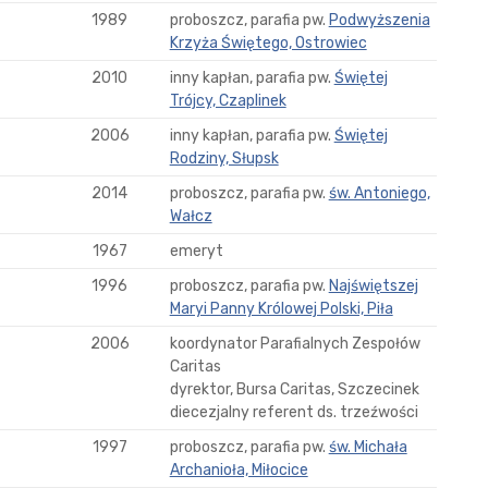
1989
proboszcz, parafia pw.
Podwyższenia
Krzyża Świętego, Ostrowiec
2010
inny kapłan, parafia pw.
Świętej
Trójcy, Czaplinek
2006
inny kapłan, parafia pw.
Świętej
Rodziny, Słupsk
2014
proboszcz, parafia pw.
św. Antoniego,
Wałcz
1967
emeryt
1996
proboszcz, parafia pw.
Najświętszej
Maryi Panny Królowej Polski, Piła
2006
koordynator Parafialnych Zespołów
Caritas
dyrektor, Bursa Caritas, Szczecinek
diecezjalny referent ds. trzeźwości
1997
proboszcz, parafia pw.
św. Michała
Archanioła, Miłocice