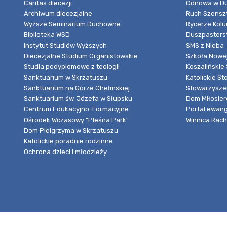
Caritas diecezji
Odnowa w Du
Archiwum diecezjalne
Ruch Szensz
Wyższe Seminarium Duchowne
Rycerze Kol
Biblioteka WSD
Duszpasters
Instytut Studiów Wyższych
SMS z Nieba
Diecezjalne Studium Organistowskie
Szkoła Nowej
Studia podyplomowe z teologii
Koszalińskie 
Sanktuarium w Skrzatuszu
Katolickie St
Sanktuarium na Górze Chełmskiej
Stowarzyszen
Sanktuarium św. Józefa w Słupsku
Dom Miłosier
Centrum Edukacyjno-Formacyjne
Portal ewang
Ośrodek Wczasowy "Pleśna Park"
Winnica Rache
Dom Pielgrzyma w Skrzatuszu
Katolickie poradnie rodzinne
Ochrona dzieci i młodzieży