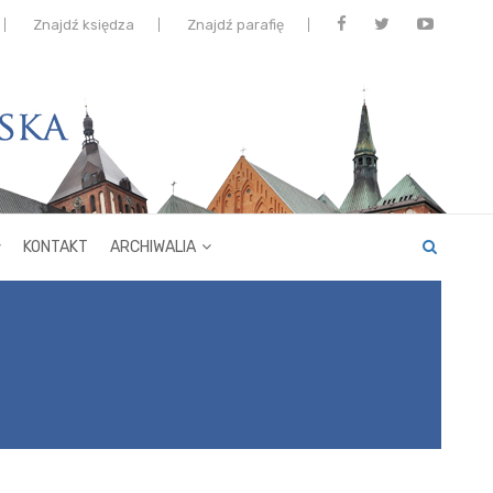
Znajdź księdza
Znajdź parafię
KONTAKT
ARCHIWALIA