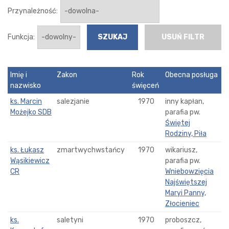
Przynależność:
Funkcja:
USUŃ FILTR
Imię i
Zakon
Rok
Obecna posługa
nazwisko
święceń
ks. Marcin
salezjanie
1970
inny kapłan,
Możejko SDB
parafia pw.
Świętej
Rodziny, Piła
ks. Łukasz
zmartwychwstańcy
1970
wikariusz,
Wąsikiewicz
parafia pw.
CR
Wniebowzięcia
Najświętszej
Maryi Panny,
Złocieniec
ks.
saletyni
1970
proboszcz,