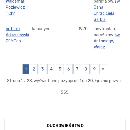
Waldemar
parafia pw.
św.
Pozlewicz
Jana
TChr.
Chrzciciela,
Sarbia
br. Piotr
kapucyni
1970
inny kapłan,
Arkuszewski
parafia pw.
św.
OFMCap.
Antoniego,
Wałcz
1
2
3
4
5
6
7
8
9
»
Strona 1 z 28, wyświetlono pozycje od 1 do 20, łącznie pozycji:
555.
DUCHOWIEŃSTWO