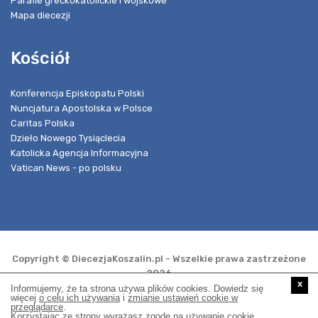
Parafie greckokatolickie i wojskowe
Mapa diecezji
Kościół
Konferencja Episkopatu Polski
Nuncjatura Apostolska w Polsce
Caritas Polska
Dzieło Nowego Tysiąclecia
Katolicka Agencja Informacyjna
Vatican News - po polsku
Copyright © DiecezjaKoszalin.pl - Wszelkie prawa zastrzeżone
2026
x
Informujemy, że ta strona używa plików cookies. Dowiedz się
więcej
o celu ich używania
i
zmianie ustawień cookie w
przeglądarce
.
Realizacja i opieka techniczna:
Korzystając ze strony wyrażasz zgodę na używanie cookie,