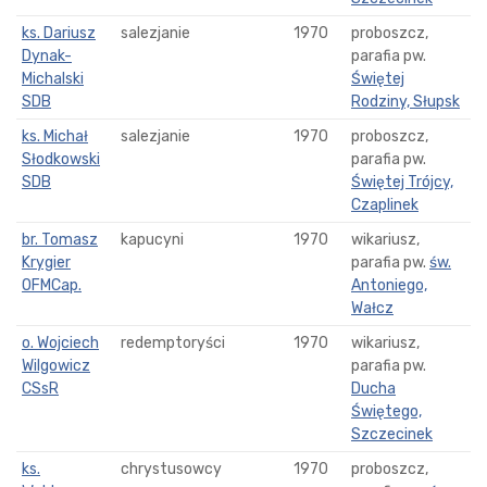
ks. Dariusz
salezjanie
1970
proboszcz,
Dynak-
parafia pw.
Michalski
Świętej
SDB
Rodziny, Słupsk
ks. Michał
salezjanie
1970
proboszcz,
Słodkowski
parafia pw.
SDB
Świętej Trójcy,
Czaplinek
br. Tomasz
kapucyni
1970
wikariusz,
Krygier
parafia pw.
św.
OFMCap.
Antoniego,
Wałcz
o. Wojciech
redemptoryści
1970
wikariusz,
Wilgowicz
parafia pw.
CSsR
Ducha
Świętego,
Szczecinek
ks.
chrystusowcy
1970
proboszcz,