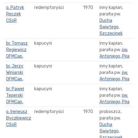
o. Patryk
redemptoryści
1970
inny kapłan,
Reczek
parafia pw.
CSsR
Ducha
Świętego,
Szczecinek
br. Tomasz
kapucyni
inny kapłan,
Regiewicz
parafia pw.
św.
OFMCap.
Antoniego, Piła
br. Jerzy
kapucyni
inny kapłan,
Winiarski
parafia pw.
św.
OFMCap.
Antoniego, Piła
br. Paweł
kapucyni
inny kapłan,
Teperski
parafia pw.
św.
OFMCap.
Antoniego, Piła
o. Ireneusz
redemptoryści
1970
proboszcz,
Byczkiewicz
parafia pw.
CSsR
Ducha
Świętego,
Szczecinek