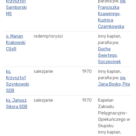
Krzysztof
parafia pw.
św.
Samborski
Franciszka
MS
Ksawerego,
Kuźnica
Czarnkowska
o. Marian
redemptoryści
inny kapłan,
Krakowski
parafia pw.
CSsR
Ducha
Świętego,
Szczecinek
ks.
salezjanie
1970
inny kapłan,
Krzysztof
parafia pw.
św.
Szynkowski
Jana Bosko, Piła
SDB
ks. Janusz
salezjanie
1970
Kapelan
Sikora SDB
Zakładu
Pielęgnacyjno-
Opiekuńczego w
Słupsku
inny kapłan,