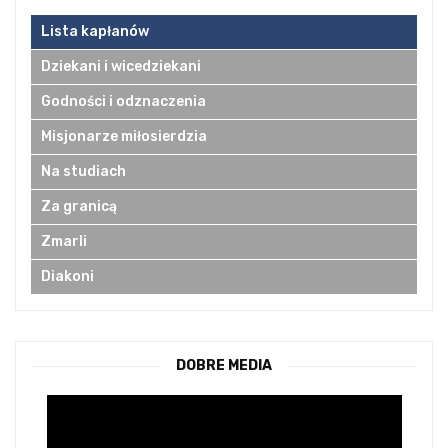
Lista kapłanów
Dziekani i wicedziekani
Godności i odznaczenia
Misjonarze miłosierdzia
Na studiach
Za granicą
Zmarli
Diakoni
DOBRE MEDIA