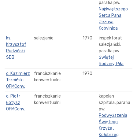
parafia pw.
Najświętszego
Serca Pana
Jezusa,
Kobylnica
ks.
salezjanie
1970
inspektorat
Krzysztof
salezjański,
Rudziński
parafia pw.
SDB
Świętej
Rodziny, Piła
o. Kazimierz
franciszkanie
1970
Trzciński
konwentualni
OFMConv.
o. Piotr
franciszkanie
kapelan
Łotysz
konwentualni
szpitala, parafia
OFMConv.
pw.
Podwyższenia
Świętego
Krzyża ,
Kołobrzeg