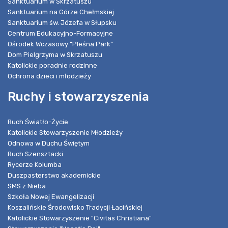
Sanktuarium w Skrzatuszu
Sanktuarium na Górze Chełmskiej
Sanktuarium św. Józefa w Słupsku
Centrum Edukacyjno-Formacyjne
Ośrodek Wczasowy "Pleśna Park"
Dom Pielgrzyma w Skrzatuszu
Katolickie poradnie rodzinne
Ochrona dzieci i młodzieży
Ruchy i stowarzyszenia
Ruch Światło-Życie
Katolickie Stowarzyszenie Młodzieży
Odnowa w Duchu Świętym
Ruch Szensztacki
Rycerze Kolumba
Duszpasterstwo akademickie
SMS z Nieba
Szkoła Nowej Ewangelizacji
Koszalińskie Środowisko Tradycji Łacińskiej
Katolickie Stowarzyszenie "Civitas Christiana"