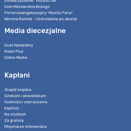
Stowarzyszenie "Vocatio Dei"
Dom Miłosierdzia Bożego
Portal ewangelizacyjny "Miasto Pana"
Winnica Racheli - Uzdrowienie po aborcji
Media diecezjalne
Gość Niedzielny
Radio Plus
Dobre Media
Kapłani
Znajdź księdza
Dziekani i wicedziekani
Godności i odznaczenia
Kapituły
Na studiach
Za granicą
Misjonarze miłosierdzia