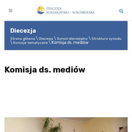
Diecezja
Strona główna
Diecezja
Synod diecezjalny
Struktura synodu
Komisja ds. mediów
Komisje tematyczne
Komisja ds. mediów