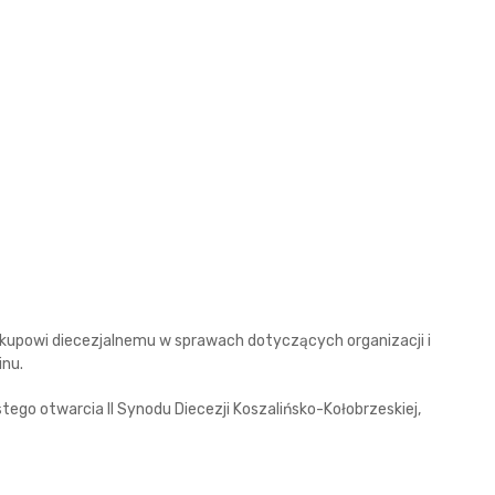
kupowi diecezjalnemu w sprawach dotyczących organizacji i
nu.
go otwarcia II Synodu Diecezji Koszalińsko-Kołobrzeskiej,