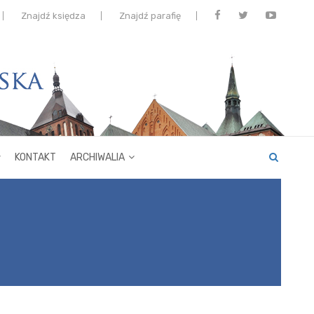
Znajdź księdza
Znajdź parafię
KONTAKT
ARCHIWALIA