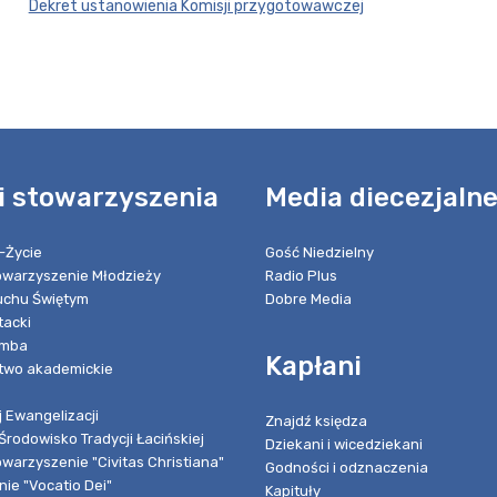
Dekret ustanowienia Komisji przygotowawczej
i stowarzyszenia
Media diecezjaln
-Życie
Gość Niedzielny
towarzyszenie Młodzieży
Radio Plus
chu Świętym
Dobre Media
tacki
umba
Kapłani
two akademickie
 Ewangelizacji
Znajdź księdza
Środowisko Tradycji Łacińskiej
Dziekani i wicedziekani
owarzyszenie "Civitas Christiana"
Godności i odznaczenia
ie "Vocatio Dei"
Kapituły