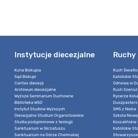
Instytucje diecezjalne
Ruchy 
Kuria Biskupia
Ruch Światło
Sąd Biskupi
Katolickie S
Caritas diecezji
Odnowa w Du
Archiwum diecezjalne
Ruch Szensz
Wyższe Seminarium Duchowne
Rycerze Kol
Biblioteka WSD
Duszpasters
Instytut Studiów Wyższych
SMS z Nieba
Diecezjalne Studium Organistowskie
Szkoła Nowej
Studia podyplomowe z teologii
Koszalińskie 
Sanktuarium w Skrzatuszu
Katolickie St
Sanktuarium na Górze Chełmskiej
Stowarzyszen