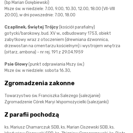
(bp Marian Gołębiewski)
Msze św. w niedziele: 7.00, 9.00, 10.30, 12.00, 18.00 (VII-VIII
20:00), w dni powszednie: 7.00, 18.00
Czaplinek, Świętej Trójcy
(kościół parafialny)
gotycki/barokowy, bud. XV w., odbudowany 1753, obiekt
zabytkowy wraz z otoczeniem (drewniana dzwonnica,
drzewostan na cmentarzu kościelnym) i wystrojem wnętrza
(ołtarz, ambona) - nr rej. 191 z 29.04.1959
Psie Głowy
(punkt odprawiania Mszy św.)
Msze św. w niedziele: sobota 16.30,
Zgromadzenia zakonne
Towarzystwo św. Franciszka Salezego (salezjanie)
Zgromadzenie Córek Maryi Wspomożycielki (salezjanki)
Z parafii pochodzą
ks. Mariusz Chamarczuk SDB, ks. Marian Ciszewski SDB, ks.