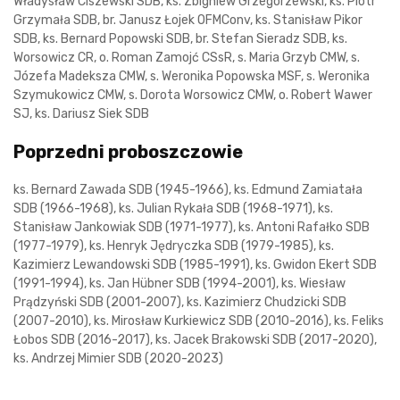
Władysław Ciszewski SDB, ks. Zbigniew Grzegorzewski, ks. Piotr
Grzymała SDB, br. Janusz Łojek OFMConv, ks. Stanisław Pikor
SDB, ks. Bernard Popowski SDB, br. Stefan Sieradz SDB, ks.
Worsowicz CR, o. Roman Zamojć CSsR, s. Maria Grzyb CMW, s.
Józefa Madeksza CMW, s. Weronika Popowska MSF, s. Weronika
Szymukowicz CMW, s. Dorota Worsowicz CMW, o. Robert Wawer
SJ, ks. Dariusz Siek SDB
Poprzedni proboszczowie
ks. Bernard Zawada SDB (1945-1966), ks. Edmund Zamiatała
SDB (1966-1968), ks. Julian Rykała SDB (1968-1971), ks.
Stanisław Jankowiak SDB (1971-1977), ks. Antoni Rafałko SDB
(1977-1979), ks. Henryk Jędryczka SDB (1979-1985), ks.
Kazimierz Lewandowski SDB (1985-1991), ks. Gwidon Ekert SDB
(1991-1994), ks. Jan Hübner SDB (1994-2001), ks. Wiesław
Prądzyński SDB (2001-2007), ks. Kazimierz Chudzicki SDB
(2007-2010), ks. Mirosław Kurkiewicz SDB (2010-2016), ks. Feliks
Łobos SDB (2016-2017), ks. Jacek Brakowski SDB (2017-2020),
ks. Andrzej Mimier SDB (2020-2023)