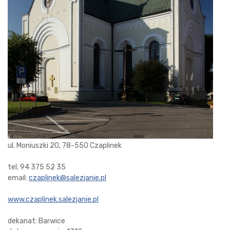
ul. Moniuszki 20, 78-550 Czaplinek
tel. 94 375 52 35
email:
czaplinek@salezjanie.pl
www.czaplinek.salezjanie.pl
dekanat: Barwice