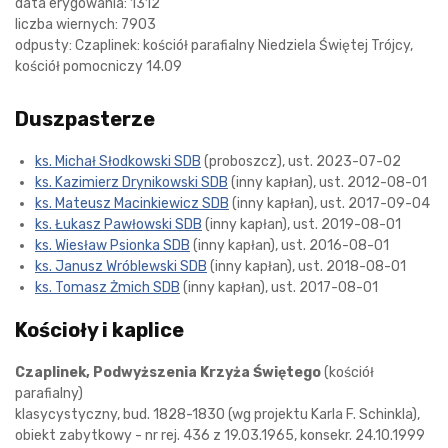
data erygowania: 1312
liczba wiernych: 7903
odpusty: Czaplinek: kościół parafialny Niedziela Świętej Trójcy,
kościół pomocniczy 14.09
Duszpasterze
ks. Michał Słodkowski SDB
(proboszcz), ust. 2023-07-02
ks. Kazimierz Drynikowski SDB
(inny kapłan), ust. 2012-08-01
ks. Mateusz Macinkiewicz SDB
(inny kapłan), ust. 2017-09-04
ks. Łukasz Pawłowski SDB
(inny kapłan), ust. 2019-08-01
ks. Wiesław Psionka SDB
(inny kapłan), ust. 2016-08-01
ks. Janusz Wróblewski SDB
(inny kapłan), ust. 2018-08-01
ks. Tomasz Żmich SDB
(inny kapłan), ust. 2017-08-01
Kościoły i kaplice
Czaplinek, Podwyższenia Krzyża Świętego
(kościół
parafialny)
klasycystyczny, bud. 1828-1830 (wg projektu Karla F. Schinkla),
obiekt zabytkowy - nr rej. 436 z 19.03.1965, konsekr. 24.10.1999