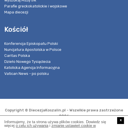
Wyszukaj Mszę św.
Parafie greckokatolickie i wojskowe
Mapa diecezji
Kościół
Konferencja Episkopatu Polski
Nuncjatura Apostolska w Polsce
Caritas Polska
Dzieło Nowego Tysiąclecia
Katolicka Agencja Informacyjna
Vatican News - po polsku
Copyright © DiecezjaKoszalin.pl - Wszelkie prawa zastrzeżone
2026
x
Informujemy, że ta strona używa plików cookies. Dowiedz się
więcej
o celu ich używania
i
zmianie ustawień cookie w