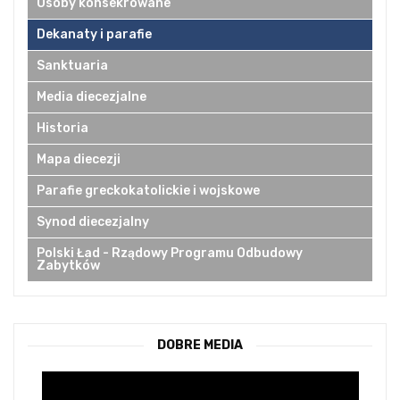
Osoby konsekrowane
Dekanaty i parafie
Sanktuaria
Media diecezjalne
Historia
Mapa diecezji
Parafie greckokatolickie i wojskowe
Synod diecezjalny
Polski Ład - Rządowy Programu Odbudowy
Zabytków
DOBRE MEDIA