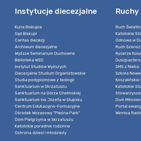
Instytucje diecezjalne
Ruchy 
Kuria Biskupia
Ruch Światło
Sąd Biskupi
Katolickie S
Caritas diecezji
Odnowa w Du
Archiwum diecezjalne
Ruch Szensz
Wyższe Seminarium Duchowne
Rycerze Kol
Biblioteka WSD
Duszpasters
Instytut Studiów Wyższych
SMS z Nieba
Diecezjalne Studium Organistowskie
Szkoła Nowej
Studia podyplomowe z teologii
Koszalińskie 
Sanktuarium w Skrzatuszu
Katolickie St
Sanktuarium na Górze Chełmskiej
Stowarzyszen
Sanktuarium św. Józefa w Słupsku
Dom Miłosier
Centrum Edukacyjno-Formacyjne
Portal ewang
Ośrodek Wczasowy "Pleśna Park"
Winnica Rache
Dom Pielgrzyma w Skrzatuszu
Katolickie poradnie rodzinne
Ochrona dzieci i młodzieży