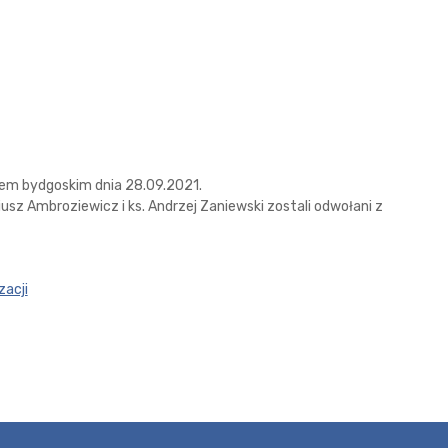
pem bydgoskim dnia 28.09.2021.
sz Ambroziewicz i ks. Andrzej Zaniewski zostali odwołani z
zacji