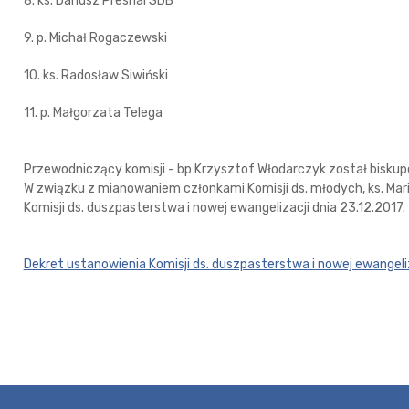
8. ks. Dariusz Presnal SDB
9. p. Michał Rogaczewski
10. ks. Radosław Siwiński
11. p. Małgorzata Telega
Przewodniczący komisji - bp Krzysztof Włodarczyk został bisku
W związku z mianowaniem członkami Komisji ds. młodych, ks. Mariu
Komisji ds. duszpasterstwa i nowej ewangelizacji dnia 23.12.2017.
Dekret ustanowienia Komisji ds. duszpasterstwa i nowej ewangeli