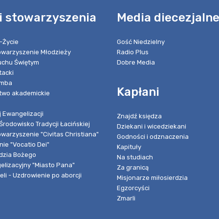
i stowarzyszenia
Media diecezjaln
-Życie
Gość Niedzielny
towarzyszenie Młodzieży
Radio Plus
chu Świętym
Dobre Media
tacki
umba
Kapłani
two akademickie
 Ewangelizacji
Znajdź księdza
Środowisko Tradycji Łacińskiej
Dziekani i wicedziekani
owarzyszenie "Civitas Christiana"
Godności i odznaczenia
ie "Vocatio Dei"
Kapituły
dzia Bożego
Na studiach
elizacyjny "Miasto Pana"
Za granicą
li - Uzdrowienie po aborcji
Misjonarze miłosierdzia
Egzorcyści
Zmarli