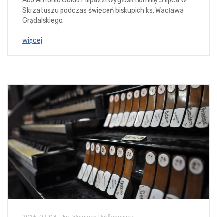
Abp Antonio Guido Filipazzi wygłosił homilię 3 lipca w
Skrzatuszu podczas święceń biskupich ks. Wacława
Grądalskiego.
więcej
2026-07-03
ks. Wojciech Parfianowicz