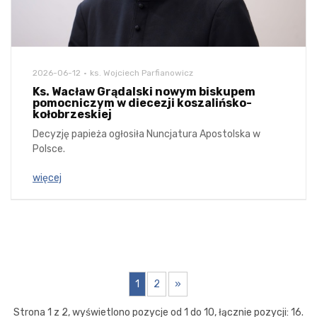
2026-06-12
ks. Wojciech Parfianowicz
Ks. Wacław Grądalski nowym biskupem
pomocniczym w diecezji koszalińsko-
kołobrzeskiej
Decyzję papieża ogłosiła Nuncjatura Apostolska w
Polsce.
więcej
1
2
»
Strona 1 z 2, wyświetlono pozycje od 1 do 10, łącznie pozycji: 16.