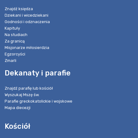
Znajdź księdza
Dziekani i wicedziekani
Godności i odznaczenia
Kapituły
Na studiach
Za granicą
Misjonarze miłosierdzia
Egzorcyści
Zmarli
Dekanaty i parafie
Znajdź parafię lub kościół
Wyszukaj Mszę św.
Parafie greckokatolickie i wojskowe
Mapa diecezji
Kościół