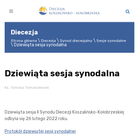
Diecezja
Strona główna
Diecezja
Synod diecezjalny
Sesje synodalne
Dziewiąta sesja synodalna
Dziewiąta sesja synodalna
ks. Tomasz Tomaszewski
Dziewiąta sesja II Synodu Diecezji Koszalińsko-Kołobrzeskiej
odbyła się 26 lutego 2022 roku.
Protokół dziewiątej sesji synodalnej