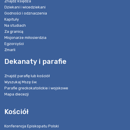
Znajdź księdza
Dziekani i wicedziekani
Godności i odznaczenia
Kapituły
Na studiach
Za granicą
Misjonarze miłosierdzia
Egzorcyści
Zmarli
Dekanaty i parafie
Znajdź parafię lub kościół
Wyszukaj Mszę św.
Parafie greckokatolickie i wojskowe
Mapa diecezji
Kościół
Konferencja Episkopatu Polski