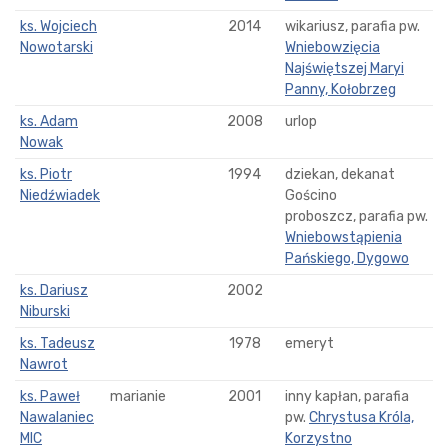
ks. Wojciech
2014
wikariusz, parafia pw.
Nowotarski
Wniebowzięcia
Najświętszej Maryi
Panny, Kołobrzeg
ks. Adam
2008
urlop
Nowak
ks. Piotr
1994
dziekan, dekanat
Niedźwiadek
Gościno
proboszcz, parafia pw.
Wniebowstąpienia
Pańskiego, Dygowo
ks. Dariusz
2002
Niburski
ks. Tadeusz
1978
emeryt
Nawrot
ks. Paweł
marianie
2001
inny kapłan, parafia
Nawalaniec
pw.
Chrystusa Króla,
MIC
Korzystno