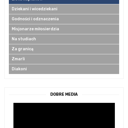
Dziekani i wicedziekani
Godności i odznaczenia
Misjonarze miłosierdzia
Na studiach
Za granicą
Zmarli
Diakoni
DOBRE MEDIA