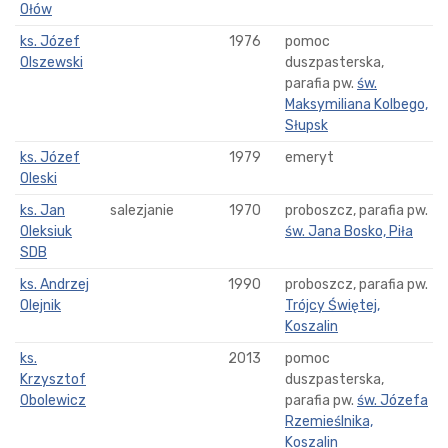
Ołów
ks. Józef
1976
pomoc
Olszewski
duszpasterska,
parafia pw.
św.
Maksymiliana Kolbego,
Słupsk
ks. Józef
1979
emeryt
Oleski
ks. Jan
salezjanie
1970
proboszcz, parafia pw.
Oleksiuk
św. Jana Bosko, Piła
SDB
ks. Andrzej
1990
proboszcz, parafia pw.
Olejnik
Trójcy Świętej,
Koszalin
ks.
2013
pomoc
Krzysztof
duszpasterska,
Obolewicz
parafia pw.
św. Józefa
Rzemieślnika,
Koszalin