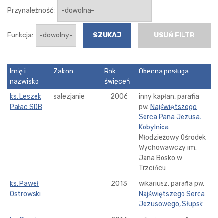
Przynależność:
Funkcja:
USUŃ FILTR
Imię i
Zakon
Rok
Obecna posługa
nazwisko
święceń
ks. Leszek
salezjanie
2006
inny kapłan, parafia
Pałac SDB
pw.
Najświętszego
Serca Pana Jezusa,
Kobylnica
Młodzieżowy Ośrodek
Wychowawczy im.
Jana Bosko w
Trzcińcu
ks. Paweł
2013
wikariusz, parafia pw.
Ostrowski
Najświętszego Serca
Jezusowego, Słupsk