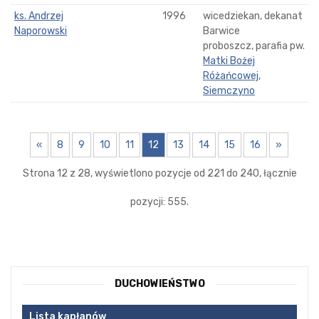
ks. Andrzej
1996
wicedziekan, dekanat
Naporowski
Barwice
proboszcz, parafia pw.
Matki Bożej
Różańcowej,
Siemczyno
«
8
9
10
11
12
13
14
15
16
»
Strona 12 z 28, wyświetlono pozycje od 221 do 240, łącznie
pozycji: 555.
DUCHOWIEŃSTWO
Lista kapłanów