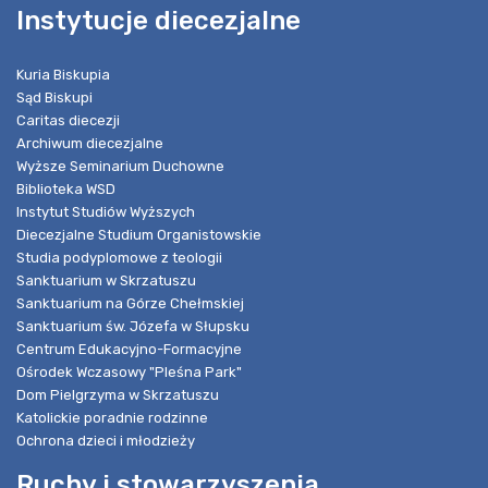
Instytucje diecezjalne
Kuria Biskupia
Sąd Biskupi
Caritas diecezji
Archiwum diecezjalne
Wyższe Seminarium Duchowne
Biblioteka WSD
Instytut Studiów Wyższych
Diecezjalne Studium Organistowskie
Studia podyplomowe z teologii
Sanktuarium w Skrzatuszu
Sanktuarium na Górze Chełmskiej
Sanktuarium św. Józefa w Słupsku
Centrum Edukacyjno-Formacyjne
Ośrodek Wczasowy "Pleśna Park"
Dom Pielgrzyma w Skrzatuszu
Katolickie poradnie rodzinne
Ochrona dzieci i młodzieży
Ruchy i stowarzyszenia