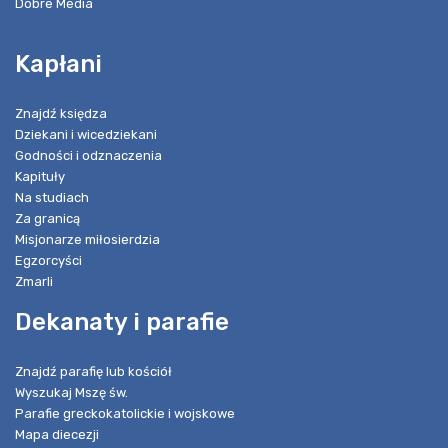
Dobre Media
Kapłani
Znajdź księdza
Dziekani i wicedziekani
Godności i odznaczenia
Kapituły
Na studiach
Za granicą
Misjonarze miłosierdzia
Egzorcyści
Zmarli
Dekanaty i parafie
Znajdź parafię lub kościół
Wyszukaj Mszę św.
Parafie greckokatolickie i wojskowe
Mapa diecezji