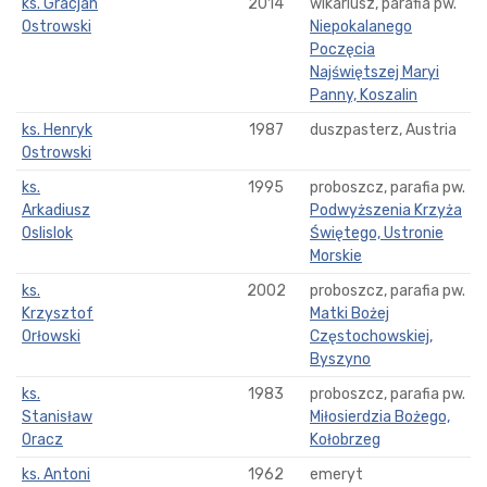
ks. Gracjan
2014
wikariusz, parafia pw.
Ostrowski
Niepokalanego
Poczęcia
Najświętszej Maryi
Panny, Koszalin
ks. Henryk
1987
duszpasterz, Austria
Ostrowski
ks.
1995
proboszcz, parafia pw.
Arkadiusz
Podwyższenia Krzyża
Oslislok
Świętego, Ustronie
Morskie
ks.
2002
proboszcz, parafia pw.
Krzysztof
Matki Bożej
Orłowski
Częstochowskiej,
Byszyno
ks.
1983
proboszcz, parafia pw.
Stanisław
Miłosierdzia Bożego,
Oracz
Kołobrzeg
ks. Antoni
1962
emeryt