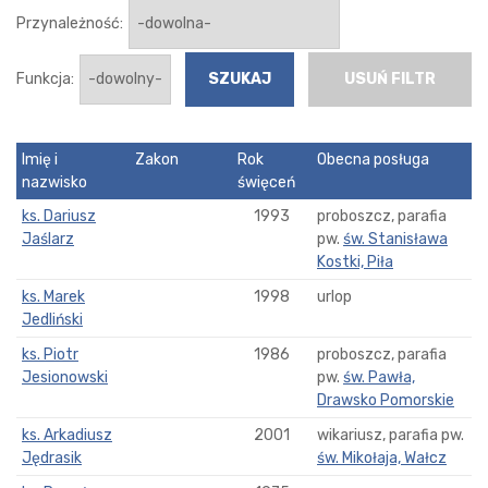
Przynależność:
Funkcja:
USUŃ FILTR
Imię i
Zakon
Rok
Obecna posługa
nazwisko
święceń
ks. Dariusz
1993
proboszcz, parafia
Jaślarz
pw.
św. Stanisława
Kostki, Piła
ks. Marek
1998
urlop
Jedliński
ks. Piotr
1986
proboszcz, parafia
Jesionowski
pw.
św. Pawła,
Drawsko Pomorskie
ks. Arkadiusz
2001
wikariusz, parafia pw.
Jędrasik
św. Mikołaja, Wałcz