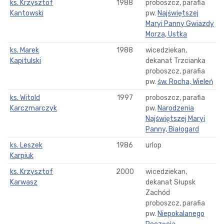
ks. Krzysztof
1988
proboszcz, parafia
Kantowski
pw.
Najświętszej
Maryi Panny Gwiazdy
Morza, Ustka
ks. Marek
1988
wicedziekan,
Kapitulski
dekanat Trzcianka
proboszcz, parafia
pw.
św. Rocha, Wieleń
ks. Witold
1997
proboszcz, parafia
Karczmarczyk
pw.
Narodzenia
Najświętszej Maryi
Panny, Białogard
ks. Leszek
1986
urlop
Karpiuk
ks. Krzysztof
2000
wicedziekan,
Karwasz
dekanat Słupsk
Zachód
proboszcz, parafia
pw.
Niepokalanego