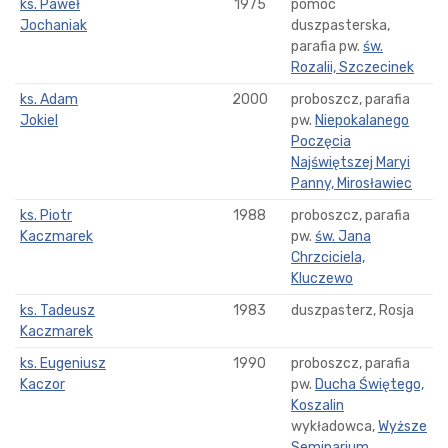
ks. Paweł
1975
pomoc
Jochaniak
duszpasterska,
parafia pw.
św.
Rozalii, Szczecinek
ks. Adam
2000
proboszcz, parafia
Jokiel
pw.
Niepokalanego
Poczęcia
Najświętszej Maryi
Panny, Mirosławiec
ks. Piotr
1988
proboszcz, parafia
Kaczmarek
pw.
św. Jana
Chrzciciela,
Kluczewo
ks. Tadeusz
1983
duszpasterz, Rosja
Kaczmarek
ks. Eugeniusz
1990
proboszcz, parafia
Kaczor
pw.
Ducha Świętego,
Koszalin
wykładowca,
Wyższe
Seminarium