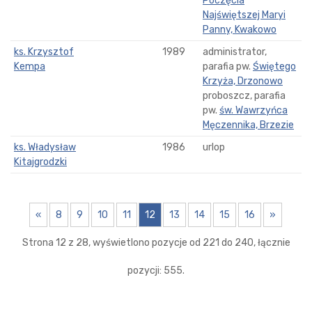
Poczęcia
Najświętszej Maryi
Panny, Kwakowo
ks. Krzysztof
1989
administrator,
Kempa
parafia pw.
Świętego
Krzyża, Drzonowo
proboszcz, parafia
pw.
św. Wawrzyńca
Męczennika, Brzezie
ks. Władysław
1986
urlop
Kitajgrodzki
«
8
9
10
11
12
13
14
15
16
»
Strona 12 z 28, wyświetlono pozycje od 221 do 240, łącznie
pozycji: 555.