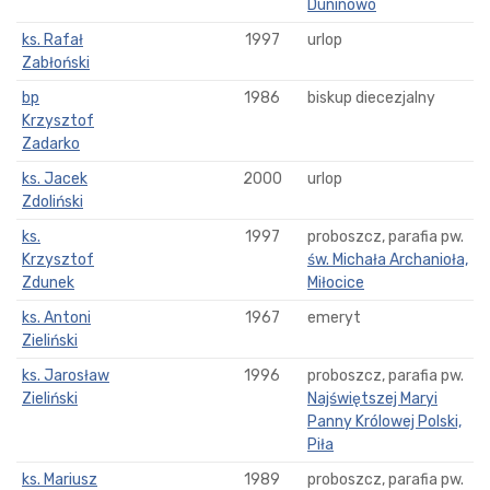
Duninowo
ks. Rafał
1997
urlop
Zabłoński
bp
1986
biskup diecezjalny
Krzysztof
Zadarko
ks. Jacek
2000
urlop
Zdoliński
ks.
1997
proboszcz, parafia pw.
Krzysztof
św. Michała Archanioła,
Zdunek
Miłocice
ks. Antoni
1967
emeryt
Zieliński
ks. Jarosław
1996
proboszcz, parafia pw.
Zieliński
Najświętszej Maryi
Panny Królowej Polski,
Piła
ks. Mariusz
1989
proboszcz, parafia pw.