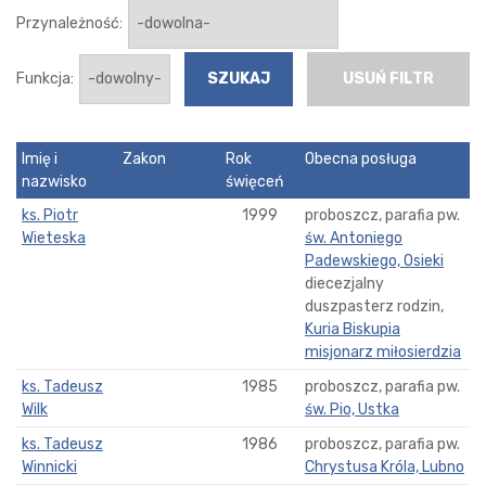
Przynależność:
Funkcja:
USUŃ FILTR
Imię i
Zakon
Rok
Obecna posługa
nazwisko
święceń
ks. Piotr
1999
proboszcz, parafia pw.
Wieteska
św. Antoniego
Padewskiego, Osieki
diecezjalny
duszpasterz rodzin,
Kuria Biskupia
misjonarz miłosierdzia
ks. Tadeusz
1985
proboszcz, parafia pw.
Wilk
św. Pio, Ustka
ks. Tadeusz
1986
proboszcz, parafia pw.
Winnicki
Chrystusa Króla, Lubno