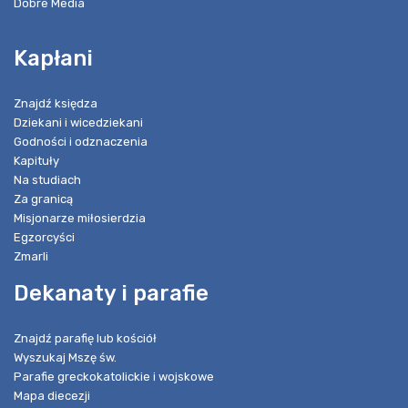
Dobre Media
Kapłani
Znajdź księdza
Dziekani i wicedziekani
Godności i odznaczenia
Kapituły
Na studiach
Za granicą
Misjonarze miłosierdzia
Egzorcyści
Zmarli
Dekanaty i parafie
Znajdź parafię lub kościół
Wyszukaj Mszę św.
Parafie greckokatolickie i wojskowe
Mapa diecezji