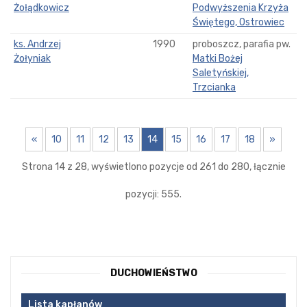
Żołądkowicz
Podwyższenia Krzyża
Świętego, Ostrowiec
ks. Andrzej
1990
proboszcz, parafia pw.
Żołyniak
Matki Bożej
Saletyńskiej,
Trzcianka
«
10
11
12
13
14
15
16
17
18
»
Strona 14 z 28, wyświetlono pozycje od 261 do 280, łącznie
pozycji: 555.
DUCHOWIEŃSTWO
Lista kapłanów