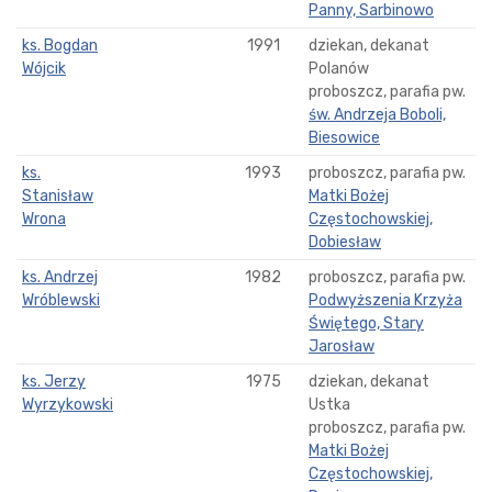
Panny, Sarbinowo
ks. Bogdan
1991
dziekan, dekanat
Wójcik
Polanów
proboszcz, parafia pw.
św. Andrzeja Boboli,
Biesowice
ks.
1993
proboszcz, parafia pw.
Stanisław
Matki Bożej
Wrona
Częstochowskiej,
Dobiesław
ks. Andrzej
1982
proboszcz, parafia pw.
Wróblewski
Podwyższenia Krzyża
Świętego, Stary
Jarosław
ks. Jerzy
1975
dziekan, dekanat
Wyrzykowski
Ustka
proboszcz, parafia pw.
Matki Bożej
Częstochowskiej,