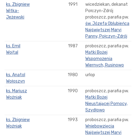
ks. Zbigniew
1991
wicedziekan, dekanat
Witka-
Połczyn-Zdrój
Jeżewski
proboszcz, parafia pw.
św. Józefa Oblubieńca
Najświętszej Maryi
Panny, Połczyn-Zdrój
ks. Emil
1987
proboszcz, parafia pw.
Wojtal
Matki Bożej
Wspomożenia
Wiernych, Rusinowo
ks. Anatol
1980
urlop
Wołoszyn
ks. Mariusz
1990
proboszcz, parafia pw.
Woźniak
Matki Bożej
Nieustającej Pomocy,
Szydłowo
ks. Zbigniew
1993
proboszcz, parafia pw.
Woźniak
Wniebowzięcia
Najświętszej Maryi