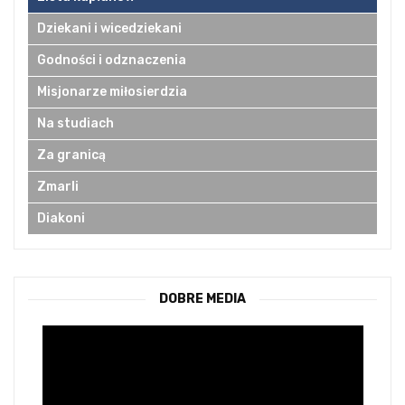
Dziekani i wicedziekani
Godności i odznaczenia
Misjonarze miłosierdzia
Na studiach
Za granicą
Zmarli
Diakoni
DOBRE MEDIA