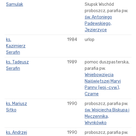
Samulak
Słupsk Wschód
proboszcz, parafia pw.
św. Antoniego
Padewskiego,
Jezierzyce
ks.
1984
urlop
Kazimierz
Serafin
ks. Tadeusz
1989
pomoc duszpasterska,
Serafin
parafia pw.
Wniebowzięcia
Najświętszej Maryi
Panny (woj.-cyw.),
Czarne
ks. Mariusz
1990
proboszcz, parafia pw.
Sitko
św. Wojciecha Biskupa i
Męczennika,
Włynkówko
ks. Andrzej
1990
proboszcz, parafia pw.