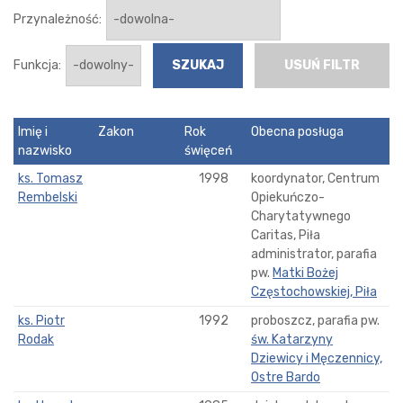
Przynależność:
Funkcja:
USUŃ FILTR
Imię i
Zakon
Rok
Obecna posługa
nazwisko
święceń
ks. Tomasz
1998
koordynator, Centrum
Rembelski
Opiekuńczo-
Charytatywnego
Caritas, Piła
administrator, parafia
pw.
Matki Bożej
Częstochowskiej, Piła
ks. Piotr
1992
proboszcz, parafia pw.
Rodak
św. Katarzyny
Dziewicy i Męczennicy,
Ostre Bardo