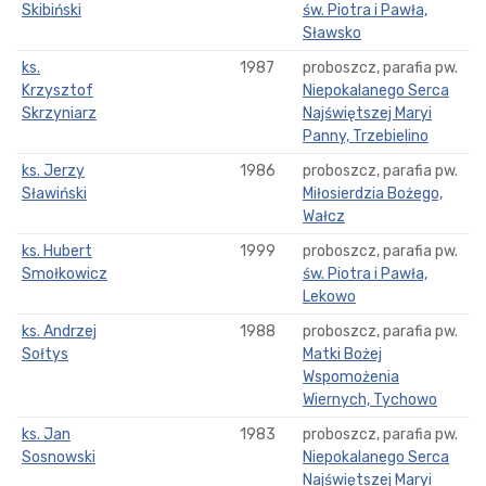
Skibiński
św. Piotra i Pawła,
Sławsko
ks.
1987
proboszcz, parafia pw.
Krzysztof
Niepokalanego Serca
Skrzyniarz
Najświętszej Maryi
Panny, Trzebielino
ks. Jerzy
1986
proboszcz, parafia pw.
Sławiński
Miłosierdzia Bożego,
Wałcz
ks. Hubert
1999
proboszcz, parafia pw.
Smołkowicz
św. Piotra i Pawła,
Lekowo
ks. Andrzej
1988
proboszcz, parafia pw.
Sołtys
Matki Bożej
Wspomożenia
Wiernych, Tychowo
ks. Jan
1983
proboszcz, parafia pw.
Sosnowski
Niepokalanego Serca
Najświętszej Maryi