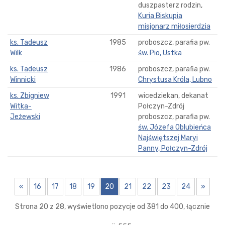
duszpasterz rodzin,
Kuria Biskupia
misjonarz miłosierdzia
ks. Tadeusz
1985
proboszcz, parafia pw.
Wilk
św. Pio, Ustka
ks. Tadeusz
1986
proboszcz, parafia pw.
Winnicki
Chrystusa Króla, Lubno
ks. Zbigniew
1991
wicedziekan, dekanat
Witka-
Połczyn-Zdrój
Jeżewski
proboszcz, parafia pw.
św. Józefa Oblubieńca
Najświętszej Maryi
Panny, Połczyn-Zdrój
«
16
17
18
19
20
21
22
23
24
»
Strona 20 z 28, wyświetlono pozycje od 381 do 400, łącznie