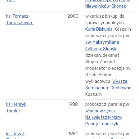
Niewolników, Okonek
ks. Tomasz
2000
wikariusz biskupi do
Tomaszewski
spraw synodalnych,
Kuria Biskupia
, Koszalin
proboszcz, parafia pw.
św. Maksymiliana
Kolbego, Słupsk
dziekan, dekanat
Słupsk Zachód
moderator diecezjalny,
Dzieło Biblijne
wykładowca,
Wyższe
Seminarium Duchowne
,
Koszalin
ks. Henryk
1988
proboszcz, parafia pw.
Tomke
Wniebowzięcia
Najświętszej Maryi
Panny, Toporzyk
ks. Józef
1981
proboszcz, parafia pw.