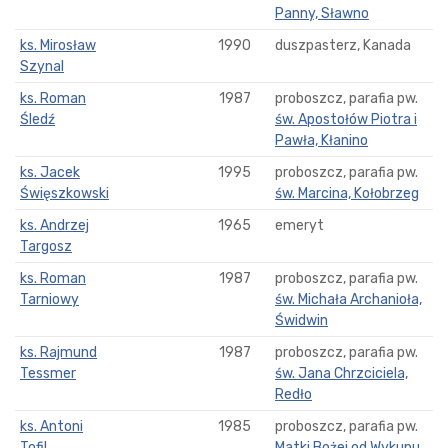
Panny, Sławno
ks. Mirosław
1990
duszpasterz, Kanada
Szynal
ks. Roman
1987
proboszcz, parafia pw.
Śledź
św. Apostołów Piotra i
Pawła, Kłanino
ks. Jacek
1995
proboszcz, parafia pw.
Święszkowski
św. Marcina, Kołobrzeg
ks. Andrzej
1965
emeryt
Targosz
ks. Roman
1987
proboszcz, parafia pw.
Tarniowy
św. Michała Archanioła,
Świdwin
ks. Rajmund
1987
proboszcz, parafia pw.
Tessmer
św. Jana Chrzciciela,
Redło
ks. Antoni
1985
proboszcz, parafia pw.
Tofil
Matki Bożej od Wykupu