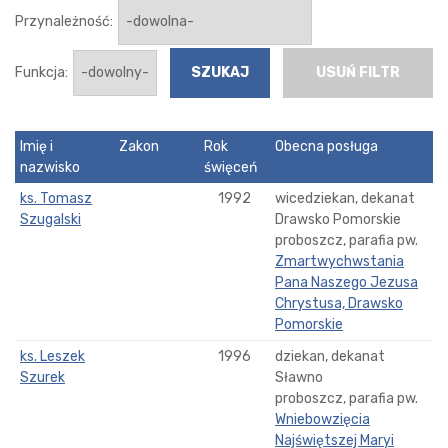
Przynależność:
Funkcja:
USUŃ FILTR
Imię i
Zakon
Rok
Obecna posługa
nazwisko
święceń
ks. Tomasz
1992
wicedziekan, dekanat
Szugalski
Drawsko Pomorskie
proboszcz, parafia pw.
Zmartwychwstania
Pana Naszego Jezusa
Chrystusa, Drawsko
Pomorskie
ks. Leszek
1996
dziekan, dekanat
Szurek
Sławno
proboszcz, parafia pw.
Wniebowzięcia
Najświętszej Maryi