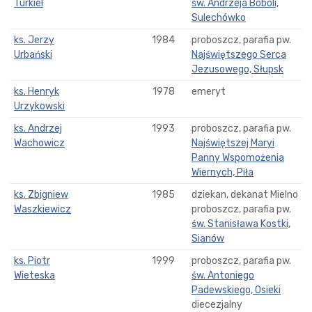
Turkiel
św. Andrzeja Boboli,
Sulechówko
ks. Jerzy
1984
proboszcz, parafia pw.
Urbański
Najświętszego Serca
Jezusowego, Słupsk
ks. Henryk
1978
emeryt
Urzykowski
ks. Andrzej
1993
proboszcz, parafia pw.
Wachowicz
Najświętszej Maryi
Panny Wspomożenia
Wiernych, Piła
ks. Zbigniew
1985
dziekan, dekanat Mielno
Waszkiewicz
proboszcz, parafia pw.
św. Stanisława Kostki,
Sianów
ks. Piotr
1999
proboszcz, parafia pw.
Wieteska
św. Antoniego
Padewskiego, Osieki
diecezjalny