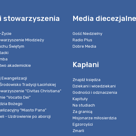
i stowarzyszenia
Media diecezjaln
-Życie
Gość Niedzielny
towarzyszenie Młodzieży
Radio Plus
chu Świętym
Dobre Media
tacki
umba
Kapłani
two akademickie
 Ewangelizacji
Znajdź księdza
Środowisko Tradycji Łacińskiej
Dziekani i wicedziekani
owarzyszenie "Civitas Christiana"
Godności i odznaczenia
ie "Vocatio Dei"
Kapituły
dzia Bożego
Na studiach
elizacyjny "Miasto Pana"
Za granicą
li - Uzdrowienie po aborcji
Misjonarze miłosierdzia
Egzorcyści
Zmarli