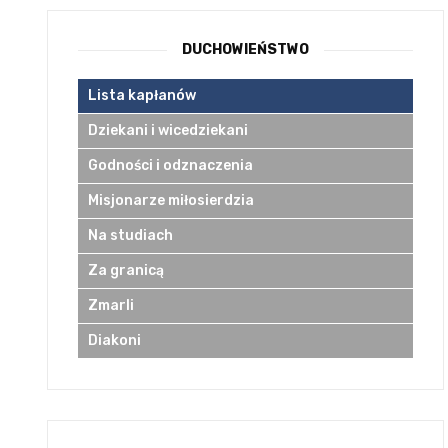
DUCHOWIEŃSTWO
Lista kapłanów
Dziekani i wicedziekani
Godności i odznaczenia
Misjonarze miłosierdzia
Na studiach
Za granicą
Zmarli
Diakoni