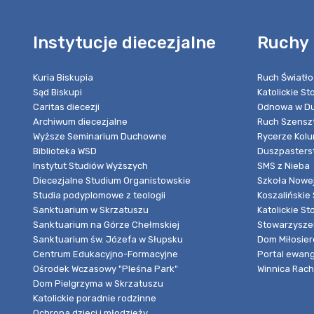
Instytucje diecezjalne
Ruchy 
Kuria Biskupia
Ruch Światło
Sąd Biskupi
Katolickie S
Caritas diecezji
Odnowa w Du
Archiwum diecezjalne
Ruch Szensz
Wyższe Seminarium Duchowne
Rycerze Kol
Biblioteka WSD
Duszpasters
Instytut Studiów Wyższych
SMS z Nieba
Diecezjalne Studium Organistowskie
Szkoła Nowej
Studia podyplomowe z teologii
Koszalińskie 
Sanktuarium w Skrzatuszu
Katolickie St
Sanktuarium na Górze Chełmskiej
Stowarzyszen
Sanktuarium św. Józefa w Słupsku
Dom Miłosier
Centrum Edukacyjno-Formacyjne
Portal ewang
Ośrodek Wczasowy "Pleśna Park"
Winnica Rache
Dom Pielgrzyma w Skrzatuszu
Katolickie poradnie rodzinne
Ochrona dzieci i młodzieży