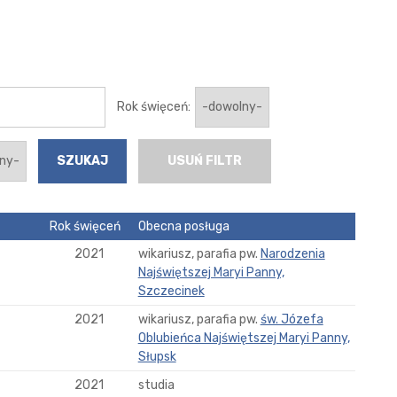
Rok święceń:
USUŃ FILTR
Rok święceń
Obecna posługa
2021
wikariusz, parafia pw.
Narodzenia
Najświętszej Maryi Panny,
Szczecinek
2021
wikariusz, parafia pw.
św. Józefa
Oblubieńca Najświętszej Maryi Panny,
Słupsk
2021
studia