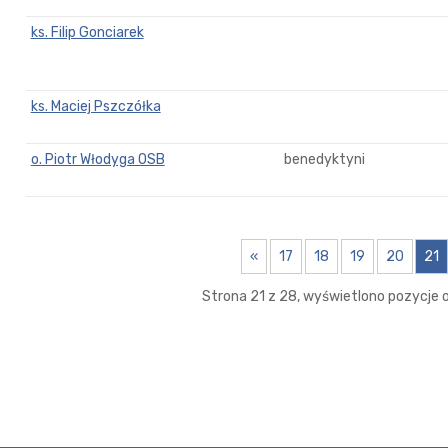
ks. Filip Gonciarek
ks. Maciej Pszczółka
o. Piotr Włodyga OSB
benedyktyni
«
17
18
19
20
21
Strona 21 z 28, wyświetlono pozycje o