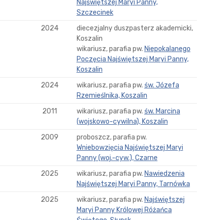
Najświętszej Maryi Panny,
Szczecinek
2024
diecezjalny duszpasterz akademicki,
Koszalin
wikariusz, parafia pw.
Niepokalanego
Poczęcia Najświętszej Maryi Panny,
Koszalin
2024
wikariusz, parafia pw.
św. Józefa
Rzemieślnika, Koszalin
2011
wikariusz, parafia pw.
św. Marcina
(wojskowo-cywilna), Koszalin
2009
proboszcz, parafia pw.
Wniebowzięcia Najświętszej Maryi
Panny (woj.-cyw.), Czarne
2025
wikariusz, parafia pw.
Nawiedzenia
Najświętszej Maryi Panny, Tarnówka
2025
wikariusz, parafia pw.
Najświętszej
Maryi Panny Królowej Różańca