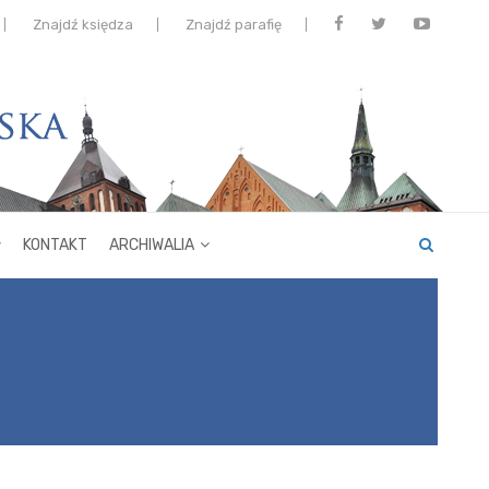
Znajdź księdza
Znajdź parafię
KONTAKT
ARCHIWALIA