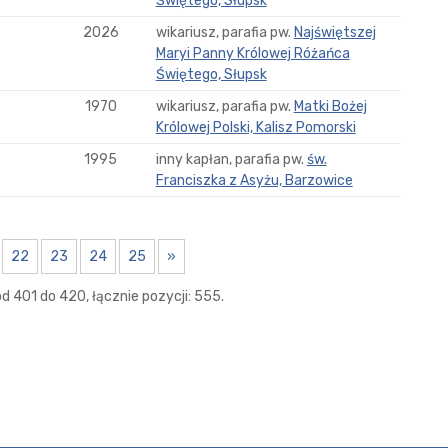
Świętego, Słupsk
2026
wikariusz, parafia pw.
Najświętszej
Maryi Panny Królowej Różańca
Świętego, Słupsk
1970
wikariusz, parafia pw.
Matki Bożej
Królowej Polski, Kalisz Pomorski
1995
inny kapłan, parafia pw.
św.
Franciszka z Asyżu, Barzowice
22
23
24
25
»
d 401 do 420, łącznie pozycji: 555.