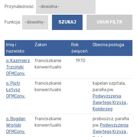
Przynależność:
Funkcja:
USUŃ FILTR
Imię i
Zakon
Rok
Obecna posługa
nazwisko
święceń
o. Kazimierz
franciszkanie
1970
Trzciński
konwentualni
OFMConv.
o. Piotr
franciszkanie
kapelan szpitala,
Łotysz
konwentualni
parafia pw.
OFMConv.
Podwyższenia
Świętego Krzyża ,
Kołobrzeg
o. Bogdan
franciszkanie
proboszcz, parafia
Wroński
konwentualni
pw.
Podwyższenia
OFMConv.
Świętego Krzyża ,