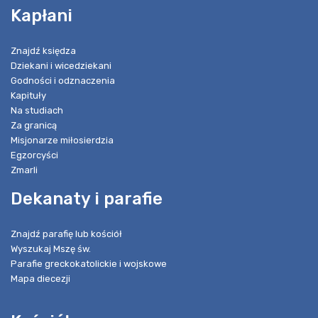
Kapłani
Znajdź księdza
Dziekani i wicedziekani
Godności i odznaczenia
Kapituły
Na studiach
Za granicą
Misjonarze miłosierdzia
Egzorcyści
Zmarli
Dekanaty i parafie
Znajdź parafię lub kościół
Wyszukaj Mszę św.
Parafie greckokatolickie i wojskowe
Mapa diecezji