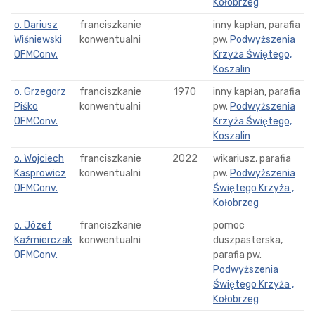
Kołobrzeg
o. Dariusz
franciszkanie
inny kapłan, parafia
Wiśniewski
konwentualni
pw.
Podwyższenia
OFMConv.
Krzyża Świętego,
Koszalin
o. Grzegorz
franciszkanie
1970
inny kapłan, parafia
Piśko
konwentualni
pw.
Podwyższenia
OFMConv.
Krzyża Świętego,
Koszalin
o. Wojciech
franciszkanie
2022
wikariusz, parafia
Kasprowicz
konwentualni
pw.
Podwyższenia
OFMConv.
Świętego Krzyża ,
Kołobrzeg
o. Józef
franciszkanie
pomoc
Kaźmierczak
konwentualni
duszpasterska,
OFMConv.
parafia pw.
Podwyższenia
Świętego Krzyża ,
Kołobrzeg