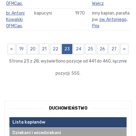
OFMCap.
Wałcz
br. Antoni
kapucyni
1970
inny kapłan, parafia
Kowalski
pw.
św. Antoniego,
OFMCap.
Piła
«
19
20
21
22
23
24
25
26
27
»
Strona 23 z 28, wyświetlono pozycje od 441 do 460, łącznie
pozycji: 555.
DUCHOWIEŃSTWO
Lista kapłanów
Dziekani i wicedziekani