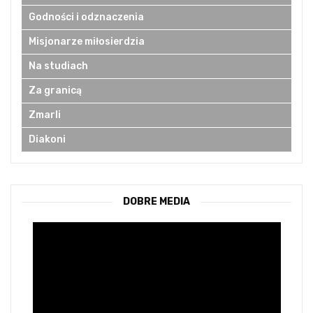
Godności i odznaczenia
Misjonarze miłosierdzia
Na studiach
Za granicą
Zmarli
Diakoni
DOBRE MEDIA