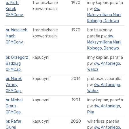
o. Piotr
franciszkanie
1970
inny kapłan, parafia
Kurek
konwentualni
pw.
św.
OFMConv.
Maksymiliana Marii
Kolbego, Darłowo
br. Wojciech
franciszkanie
1970
brat zakonny,
Mach
konwentualni
parafia pw.
św.
OFMConv.
Maksymiliana Marii
Kolbego, Darłowo
br. Grzegorz
kapucyni
inny kapłan, parafia
Badziąg
pw.
św. Antoniego,
OFMCap.
Wałcz
br. Marek
kapucyni
2014
proboszcz, parafia
Zimny
pw.
św. Antoniego,
OFMCap.
Wałcz
br. Michał
kapucyni
1991
inny kapłan, parafia
Draus
pw.
św. Antoniego,
OFMCap.
Piła
br. Rafał
kapucyni
2020
wikariusz, parafia
Ciurej
pw.
św. Antoniego,