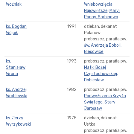
Woźniak
Wniebowzięcia
Najświętszej Maryi
Panny, Sarbinowo
ks. Bogdan
1991
dziekan, dekanat
Wójcik
Polanów
proboszcz, parafia pw.
św. Andrzeja Boboli,
Biesowice
ks.
1993
proboszcz, parafia pw.
Stanisław
Matki Bożej
Wrona
Częstochowskiej,
Dobiesław
ks. Andrzej
1982
proboszcz, parafia pw.
Wróblewski
Podwyższenia Krzyża
Świętego, Stary
Jarosław
ks. Jerzy
1975
dziekan, dekanat
Wyrzykowski
Ustka
proboszcz, parafia pw.