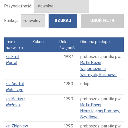
Przynależność:
Funkcja:
USUŃ FILTR
Imię i
Zakon
Rok
Obecna posługa
nazwisko
święceń
ks. Emil
1987
proboszcz, parafia pw.
Wojtal
Matki Bożej
Wspomożenia
Wiernych, Rusinowo
ks. Anatol
1980
urlop
Wołoszyn
ks. Mariusz
1990
proboszcz, parafia pw.
Woźniak
Matki Bożej
Nieustającej Pomocy,
Szydłowo
ks. Zbigniew
1993
proboszcz, parafia pw.