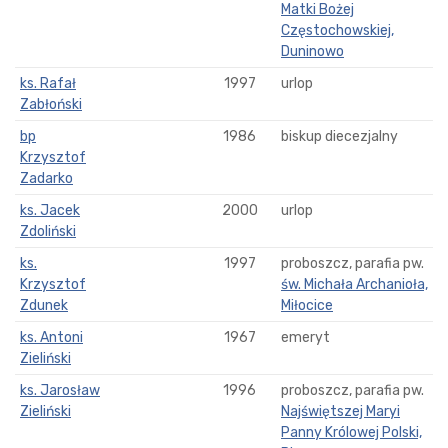
Matki Bożej
Częstochowskiej,
Duninowo
ks. Rafał
1997
urlop
Zabłoński
bp
1986
biskup diecezjalny
Krzysztof
Zadarko
ks. Jacek
2000
urlop
Zdoliński
ks.
1997
proboszcz, parafia pw.
Krzysztof
św. Michała Archanioła,
Zdunek
Miłocice
ks. Antoni
1967
emeryt
Zieliński
ks. Jarosław
1996
proboszcz, parafia pw.
Zieliński
Najświętszej Maryi
Panny Królowej Polski,