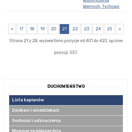
Wspomożenia
Wiernych, Tychowo
«
17
18
19
20
21
22
23
24
25
»
Strona 21 z 28, wyświetlono pozycje od 401 do 420, łącznie
pozycji: 557.
DUCHOWIEŃSTWO
Lista kapłanów
Dziekani i wicedziekani
Godności i odznaczenia
Misjonarze miłosierdzia