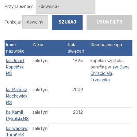
Przynależność:
Funkcja:
USUŃ FILTR
Imię i
Zakon
Rok
Obecna posługa
nazwisko
święceń
ks. Józef
saletyni
1993
kapelan szpitala,
Kopciński
parafia pw.
św. Jana
MS
Chrzciciela,
Trzcianka
ks. Mariusz
saletyni
2009
Maćkowiak
MS
ks. Kamil
saletyni
2012
Pękalski MS
ks. Wacław
saletyni
Turoń MS