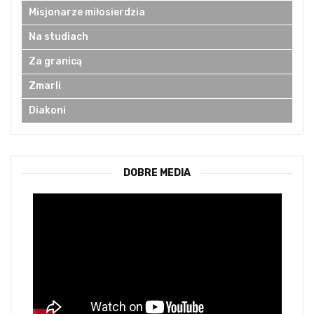
Misjonarze miłosierdzia
Na studiach
Za granicą
Zmarli
Diakoni
DOBRE MEDIA