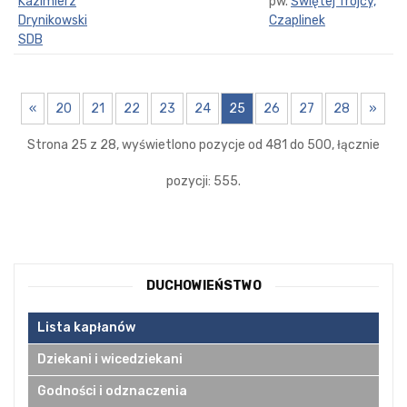
Kazimierz
pw.
Świętej Trójcy,
Drynikowski
Czaplinek
SDB
«
20
21
22
23
24
25
26
27
28
»
Strona 25 z 28, wyświetlono pozycje od 481 do 500, łącznie
pozycji: 555.
DUCHOWIEŃSTWO
Lista kapłanów
Dziekani i wicedziekani
Godności i odznaczenia