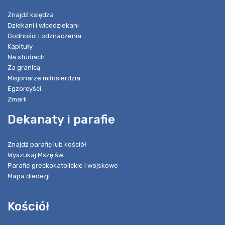
Znajdź księdza
Dziekani i wicedziekani
Godności i odznaczenia
Kapituły
Na studiach
Za granicą
Misjonarze miłosierdzia
Egzorcyści
Zmarli
Dekanaty i parafie
Znajdź parafię lub kościół
Wyszukaj Mszę św.
Parafie greckokatolickie i wojskowe
Mapa diecezji
Kościół