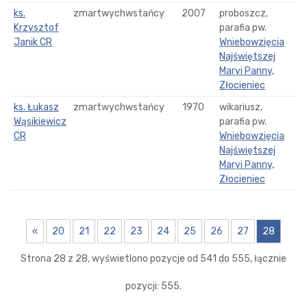
ks.
zmartwychwstańcy
2007
proboszcz,
Krzysztof
parafia pw.
Janik CR
Wniebowzięcia
Najświętszej
Maryi Panny,
Złocieniec
ks. Łukasz
zmartwychwstańcy
1970
wikariusz,
Wąsikiewicz
parafia pw.
CR
Wniebowzięcia
Najświętszej
Maryi Panny,
Złocieniec
«
20
21
22
23
24
25
26
27
28
Strona 28 z 28, wyświetlono pozycje od 541 do 555, łącznie
pozycji: 555.