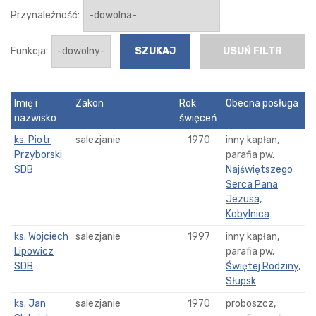
Przynależność:
Funkcja:
USUŃ FILTR
Imię i
Zakon
Rok
Obecna posługa
nazwisko
święceń
ks. Piotr
salezjanie
1970
inny kapłan,
Przyborski
parafia pw.
SDB
Najświętszego
Serca Pana
Jezusa,
Kobylnica
ks. Wojciech
salezjanie
1997
inny kapłan,
Lipowicz
parafia pw.
SDB
Świętej Rodziny,
Słupsk
ks. Jan
salezjanie
1970
proboszcz,