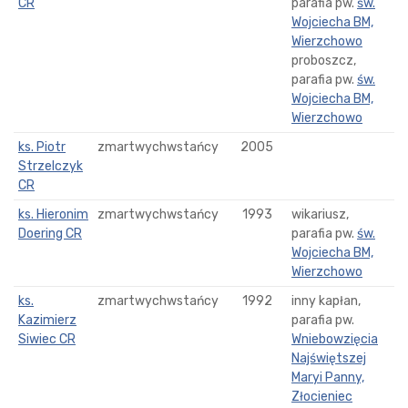
CR
parafia pw.
św.
Wojciecha BM,
Wierzchowo
proboszcz,
parafia pw.
św.
Wojciecha BM,
Wierzchowo
ks. Piotr
zmartwychwstańcy
2005
Strzelczyk
CR
ks. Hieronim
zmartwychwstańcy
1993
wikariusz,
Doering CR
parafia pw.
św.
Wojciecha BM,
Wierzchowo
ks.
zmartwychwstańcy
1992
inny kapłan,
Kazimierz
parafia pw.
Siwiec CR
Wniebowzięcia
Najświętszej
Maryi Panny,
Złocieniec