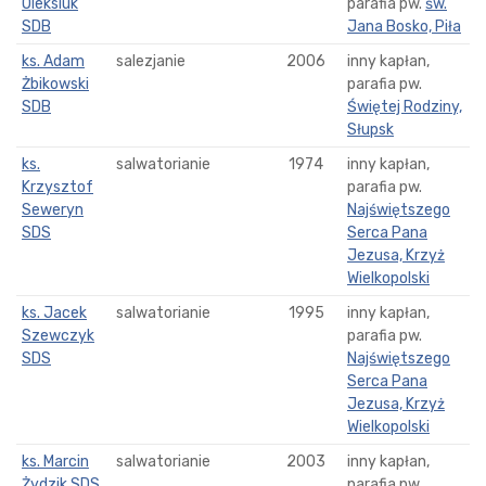
Oleksiuk
parafia pw.
św.
SDB
Jana Bosko, Piła
ks. Adam
salezjanie
2006
inny kapłan,
Żbikowski
parafia pw.
SDB
Świętej Rodziny,
Słupsk
ks.
salwatorianie
1974
inny kapłan,
Krzysztof
parafia pw.
Seweryn
Najświętszego
SDS
Serca Pana
Jezusa, Krzyż
Wielkopolski
ks. Jacek
salwatorianie
1995
inny kapłan,
Szewczyk
parafia pw.
SDS
Najświętszego
Serca Pana
Jezusa, Krzyż
Wielkopolski
ks. Marcin
salwatorianie
2003
inny kapłan,
Żydzik SDS
parafia pw.