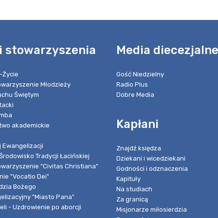
i stowarzyszenia
Media diecezjaln
-Życie
Gość Niedzielny
towarzyszenie Młodzieży
Radio Plus
chu Świętym
Dobre Media
tacki
umba
Kapłani
two akademickie
 Ewangelizacji
Znajdź księdza
Środowisko Tradycji Łacińskiej
Dziekani i wicedziekani
owarzyszenie "Civitas Christiana"
Godności i odznaczenia
ie "Vocatio Dei"
Kapituły
dzia Bożego
Na studiach
elizacyjny "Miasto Pana"
Za granicą
li - Uzdrowienie po aborcji
Misjonarze miłosierdzia