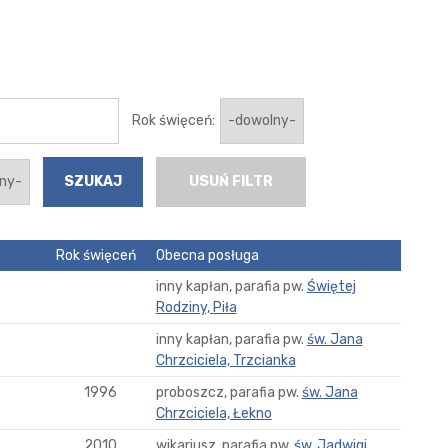
Rok święceń:
USUŃ FILTR
Rok święceń
Obecna posługa
inny kapłan, parafia pw.
Świętej
Rodziny, Piła
inny kapłan, parafia pw.
św. Jana
Chrzciciela, Trzcianka
1996
proboszcz, parafia pw.
św. Jana
Chrzciciela, Łekno
2010
wikariusz, parafia pw.
św. Jadwigi,