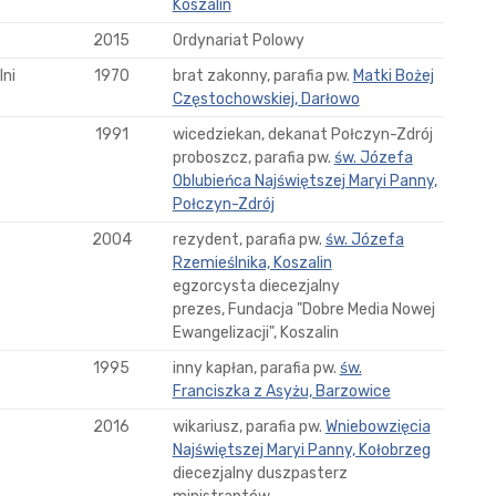
Koszalin
2015
Ordynariat Polowy
ni
1970
brat zakonny, parafia pw.
Matki Bożej
Częstochowskiej, Darłowo
1991
wicedziekan, dekanat Połczyn-Zdrój
proboszcz, parafia pw.
św. Józefa
Oblubieńca Najświętszej Maryi Panny,
Połczyn-Zdrój
2004
rezydent, parafia pw.
św. Józefa
Rzemieślnika, Koszalin
egzorcysta diecezjalny
prezes, Fundacja "Dobre Media Nowej
Ewangelizacji", Koszalin
1995
inny kapłan, parafia pw.
św.
Franciszka z Asyżu, Barzowice
2016
wikariusz, parafia pw.
Wniebowzięcia
Najświętszej Maryi Panny, Kołobrzeg
diecezjalny duszpasterz