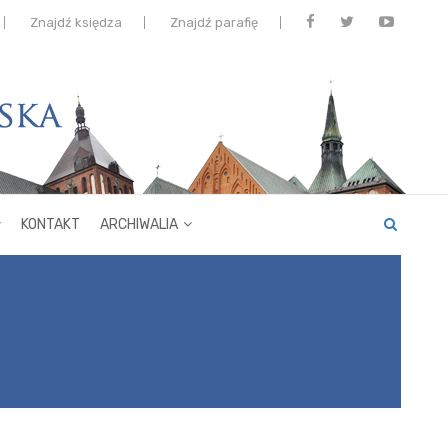
Znajdź księdza
Znajdź parafię
KONTAKT
ARCHIWALIA