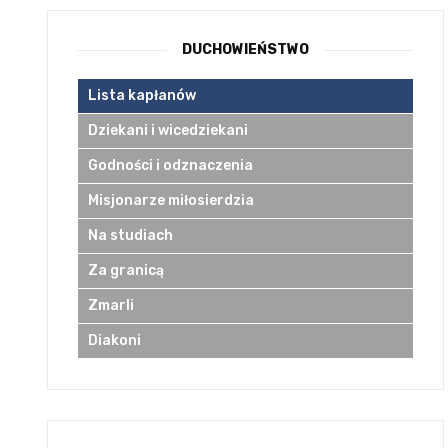
DUCHOWIEŃSTWO
Lista kapłanów
Dziekani i wicedziekani
Godności i odznaczenia
Misjonarze miłosierdzia
Na studiach
Za granicą
Zmarli
Diakoni