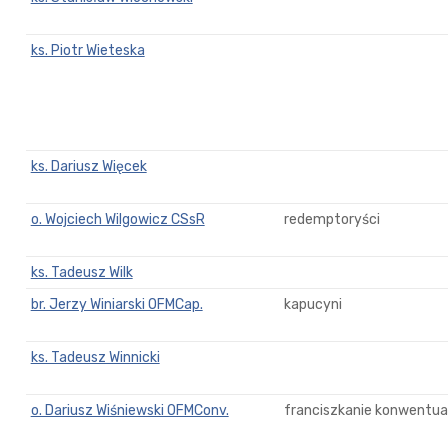
ks. Piotr Wieteska
ks. Dariusz Więcek
o. Wojciech Wilgowicz CSsR
redemptoryści
ks. Tadeusz Wilk
br. Jerzy Winiarski OFMCap.
kapucyni
ks. Tadeusz Winnicki
o. Dariusz Wiśniewski OFMConv.
franciszkanie konwentual