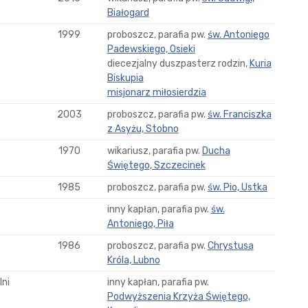
Białogard
1999
proboszcz, parafia pw.
św. Antoniego
Padewskiego, Osieki
diecezjalny duszpasterz rodzin,
Kuria
Biskupia
misjonarz miłosierdzia
2003
proboszcz, parafia pw.
św. Franciszka
z Asyżu, Stobno
1970
wikariusz, parafia pw.
Ducha
Świętego, Szczecinek
1985
proboszcz, parafia pw.
św. Pio, Ustka
inny kapłan, parafia pw.
św.
Antoniego, Piła
1986
proboszcz, parafia pw.
Chrystusa
Króla, Lubno
ni
inny kapłan, parafia pw.
Podwyższenia Krzyża Świętego,