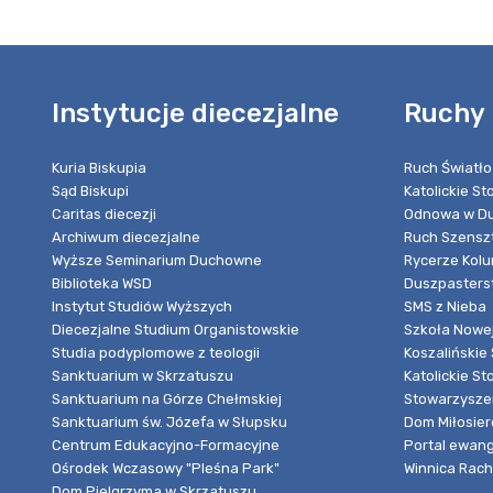
Instytucje diecezjalne
Ruchy 
Kuria Biskupia
Ruch Światło
Sąd Biskupi
Katolickie S
Caritas diecezji
Odnowa w Du
Archiwum diecezjalne
Ruch Szensz
Wyższe Seminarium Duchowne
Rycerze Kol
Biblioteka WSD
Duszpasters
Instytut Studiów Wyższych
SMS z Nieba
Diecezjalne Studium Organistowskie
Szkoła Nowej
Studia podyplomowe z teologii
Koszalińskie 
Sanktuarium w Skrzatuszu
Katolickie St
Sanktuarium na Górze Chełmskiej
Stowarzyszen
Sanktuarium św. Józefa w Słupsku
Dom Miłosier
Centrum Edukacyjno-Formacyjne
Portal ewang
Ośrodek Wczasowy "Pleśna Park"
Winnica Rache
Dom Pielgrzyma w Skrzatuszu