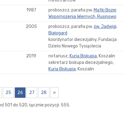
ministrantów
1987
proboszcz, parafia pw.
Matki Bożej
Wspomożenia Wiernych, Rusinowo
2005
proboszcz, parafia pw.
św. Jadwigi,
Białogard
koordynator diecezjalny, Fundacja
Dzieło Nowego Tysiąclecia
2019
notariusz,
Kuria Biskupia
, Koszalin
sekretarz biskupa diecezjalnego,
Kuria Biskupia
, Koszalin
25
26
27
28
»
d 501 do 520, łącznie pozycji: 555.