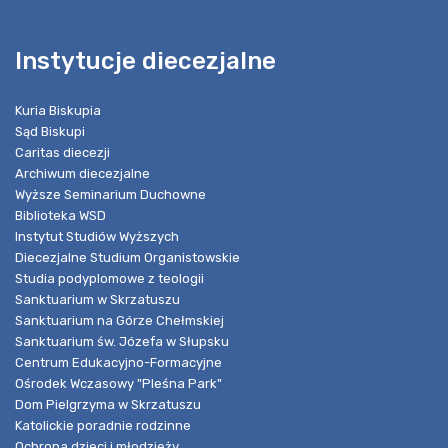
Instytucje diecezjalne
Kuria Biskupia
Sąd Biskupi
Caritas diecezji
Archiwum diecezjalne
Wyższe Seminarium Duchowne
Biblioteka WSD
Instytut Studiów Wyższych
Diecezjalne Studium Organistowskie
Studia podyplomowe z teologii
Sanktuarium w Skrzatuszu
Sanktuarium na Górze Chełmskiej
Sanktuarium św. Józefa w Słupsku
Centrum Edukacyjno-Formacyjne
Ośrodek Wczasowy "Pleśna Park"
Dom Pielgrzyma w Skrzatuszu
Katolickie poradnie rodzinne
Ochrona dzieci i młodzieży