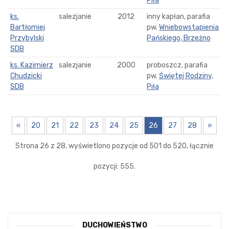
Piła
ks.
salezjanie
2012
inny kapłan, parafia
Bartłomiej
pw.
Wniebowstąpienia
Przybylski
Pańskiego, Brzeżno
SDB
ks. Kazimierz
salezjanie
2000
proboszcz, parafia
Chudzicki
pw.
Świętej Rodziny,
SDB
Piła
«
20
21
22
23
24
25
26
27
28
»
Strona 26 z 28, wyświetlono pozycje od 501 do 520, łącznie
pozycji: 555.
DUCHOWIEŃSTWO