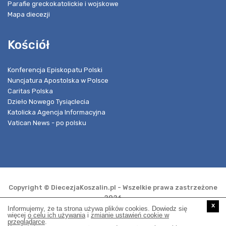
Parafie greckokatolickie i wojskowe
Mapa diecezji
Kościół
Konferencja Episkopatu Polski
Nuncjatura Apostolska w Polsce
Caritas Polska
Dzieło Nowego Tysiąclecia
Katolicka Agencja Informacyjna
Vatican News - po polsku
Copyright © DiecezjaKoszalin.pl - Wszelkie prawa zastrzeżone
2026
x
Informujemy, że ta strona używa plików cookies. Dowiedz się
więcej
o celu ich używania
i
zmianie ustawień cookie w
przeglądarce
.
Realizacja i opieka techniczna: