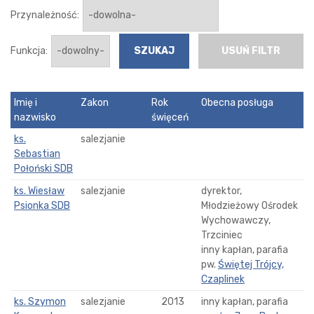
Przynależność:
Funkcja:
USUŃ FILTR
Imię i
Zakon
Rok
Obecna posługa
nazwisko
święceń
ks.
salezjanie
Sebastian
Połoński SDB
ks. Wiesław
salezjanie
dyrektor,
Psionka SDB
Młodzieżowy Ośrodek
Wychowawczy,
Trzciniec
inny kapłan, parafia
pw.
Świętej Trójcy,
Czaplinek
ks. Szymon
salezjanie
2013
inny kapłan, parafia