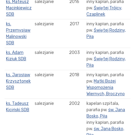
ks. Mateusz
salezjanie
2016
inny kapłan, parafia
Macinkiewicz
pw.
Świętej Trójcy,
SDB
Czaplinek
ks.
salezjanie
2017
inny kapłan, parafia
Przemysław
pw.
Świętej Rodziny,
Malinowski
Piła
SDB
ks. Adam
salezjanie
2003
inny kapłan, parafia
Kiziuk SDB
pw.
Świętej Rodziny,
Piła
ks. Jarosław
salezjanie
2018
inny kapłan, parafia
Krzysztonek
pw.
Matki Bożej
SDB
Wspomożenia
Wiernych, Broczyno
ks. Tadeusz
salezjanie
2002
kapelan szpitala,
Kiciński SDB
parafia pw.
św. Jana
Bosko, Piła
inny kapłan, parafia
pw.
św. Jana Bosko,