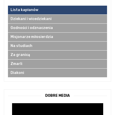
Lista kapłanów
Dziekani i wicedziekani
Godności i odznaczenia
Misjonarze miłosierdzia
Na studiach
Za granicą
Zmarli
Diakoni
DOBRE MEDIA