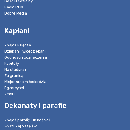
Gość Niedzielny
Radio Plus
Dobre Media
Kapłani
Znajdź księdza
Dziekani i wicedziekani
Godności i odznaczenia
Kapituły
Na studiach
Za granicą
Misjonarze miłosierdzia
Egzorcyści
Zmarli
Dekanaty i parafie
Znajdź parafię lub kościół
Wyszukaj Mszę św.