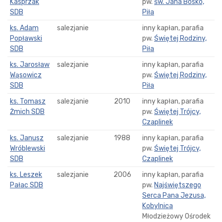
Kasprzak
pw.
św. Jana Bosko,
SDB
Piła
ks. Adam
salezjanie
inny kapłan, parafia
Popławski
pw.
Świętej Rodziny,
SDB
Piła
ks. Jarosław
salezjanie
inny kapłan, parafia
Wąsowicz
pw.
Świętej Rodziny,
SDB
Piła
ks. Tomasz
salezjanie
2010
inny kapłan, parafia
Żmich SDB
pw.
Świętej Trójcy,
Czaplinek
ks. Janusz
salezjanie
1988
inny kapłan, parafia
Wróblewski
pw.
Świętej Trójcy,
SDB
Czaplinek
ks. Leszek
salezjanie
2006
inny kapłan, parafia
Pałac SDB
pw.
Najświętszego
Serca Pana Jezusa,
Kobylnica
Młodzieżowy Ośrodek