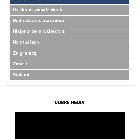
Dziekani i wicedziekani
Godności i odznaczenia
Misjonarze miłosierdzia
Na studiach
Za granicą
Zmarli
Diakoni
DOBRE MEDIA