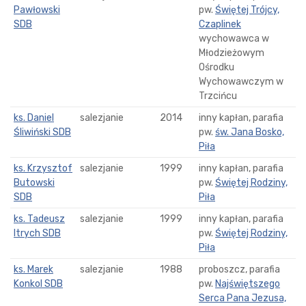
Pawłowski
pw.
Świętej Trójcy,
SDB
Czaplinek
wychowawca w
Młodzieżowym
Ośrodku
Wychowawczym w
Trzcińcu
ks. Daniel
salezjanie
2014
inny kapłan, parafia
Śliwiński SDB
pw.
św. Jana Bosko,
Piła
ks. Krzysztof
salezjanie
1999
inny kapłan, parafia
Butowski
pw.
Świętej Rodziny,
SDB
Piła
ks. Tadeusz
salezjanie
1999
inny kapłan, parafia
Itrych SDB
pw.
Świętej Rodziny,
Piła
ks. Marek
salezjanie
1988
proboszcz, parafia
Konkol SDB
pw.
Najświętszego
Serca Pana Jezusa,