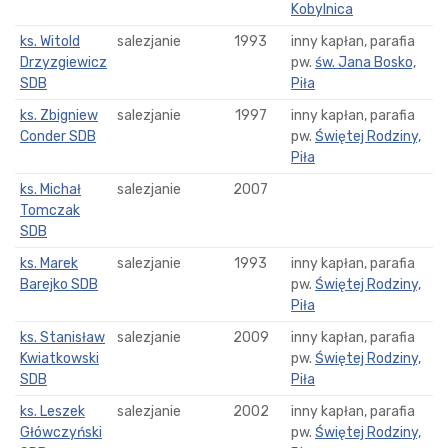
Kobylnica
ks. Witold
salezjanie
1993
inny kapłan, parafia
Drzyzgiewicz
pw.
św. Jana Bosko,
SDB
Piła
ks. Zbigniew
salezjanie
1997
inny kapłan, parafia
Conder SDB
pw.
Świętej Rodziny,
Piła
ks. Michał
salezjanie
2007
Tomczak
SDB
ks. Marek
salezjanie
1993
inny kapłan, parafia
Barejko SDB
pw.
Świętej Rodziny,
Piła
ks. Stanisław
salezjanie
2009
inny kapłan, parafia
Kwiatkowski
pw.
Świętej Rodziny,
SDB
Piła
ks. Leszek
salezjanie
2002
inny kapłan, parafia
Główczyński
pw.
Świętej Rodziny,