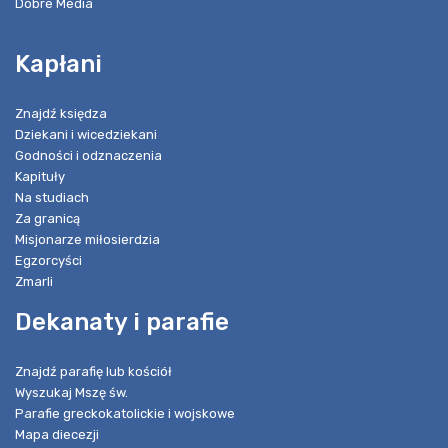
Dobre Media
Kapłani
Znajdź księdza
Dziekani i wicedziekani
Godności i odznaczenia
Kapituły
Na studiach
Za granicą
Misjonarze miłosierdzia
Egzorcyści
Zmarli
Dekanaty i parafie
Znajdź parafię lub kościół
Wyszukaj Mszę św.
Parafie greckokatolickie i wojskowe
Mapa diecezji