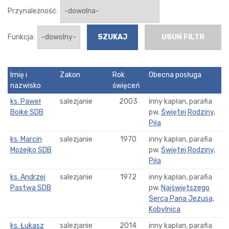
Przynależność:
Funkcja:
USUŃ FILTR
Imię i
Zakon
Rok
Obecna posługa
nazwisko
święceń
ks. Paweł
salezjanie
2003
inny kapłan, parafia
Boike SDB
pw.
Świętej Rodziny,
Piła
ks. Marcin
salezjanie
1970
inny kapłan, parafia
Możejko SDB
pw.
Świętej Rodziny,
Piła
ks. Andrzej
salezjanie
1972
inny kapłan, parafia
Pastwa SDB
pw.
Najświętszego
Serca Pana Jezusa,
Kobylnica
ks. Łukasz
salezjanie
2014
inny kapłan, parafia