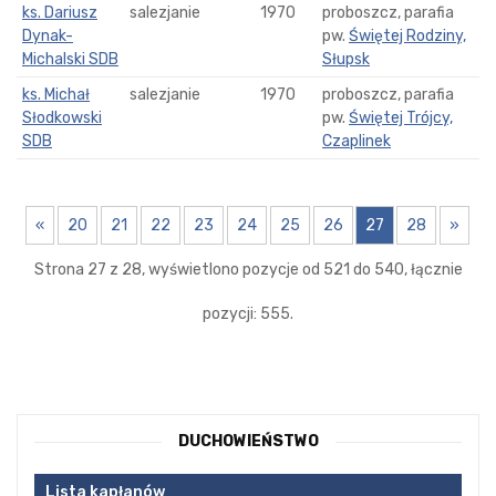
ks. Dariusz
salezjanie
1970
proboszcz, parafia
Dynak-
pw.
Świętej Rodziny,
Michalski SDB
Słupsk
ks. Michał
salezjanie
1970
proboszcz, parafia
Słodkowski
pw.
Świętej Trójcy,
SDB
Czaplinek
«
20
21
22
23
24
25
26
27
28
»
Strona 27 z 28, wyświetlono pozycje od 521 do 540, łącznie
pozycji: 555.
DUCHOWIEŃSTWO
Lista kapłanów