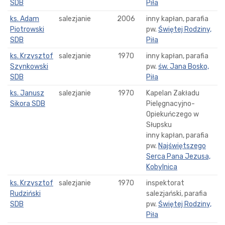
SDB
Piła
ks. Adam
salezjanie
2006
inny kapłan, parafia
Piotrowski
pw.
Świętej Rodziny,
SDB
Piła
ks. Krzysztof
salezjanie
1970
inny kapłan, parafia
Szynkowski
pw.
św. Jana Bosko,
SDB
Piła
ks. Janusz
salezjanie
1970
Kapelan Zakładu
Sikora SDB
Pielęgnacyjno-
Opiekuńczego w
Słupsku
inny kapłan, parafia
pw.
Najświętszego
Serca Pana Jezusa,
Kobylnica
ks. Krzysztof
salezjanie
1970
inspektorat
Rudziński
salezjański, parafia
SDB
pw.
Świętej Rodziny,
Piła