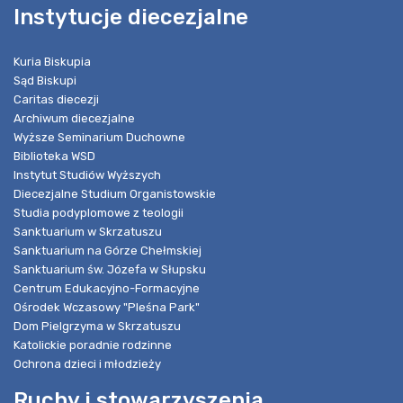
Instytucje diecezjalne
Kuria Biskupia
Sąd Biskupi
Caritas diecezji
Archiwum diecezjalne
Wyższe Seminarium Duchowne
Biblioteka WSD
Instytut Studiów Wyższych
Diecezjalne Studium Organistowskie
Studia podyplomowe z teologii
Sanktuarium w Skrzatuszu
Sanktuarium na Górze Chełmskiej
Sanktuarium św. Józefa w Słupsku
Centrum Edukacyjno-Formacyjne
Ośrodek Wczasowy "Pleśna Park"
Dom Pielgrzyma w Skrzatuszu
Katolickie poradnie rodzinne
Ochrona dzieci i młodzieży
Ruchy i stowarzyszenia