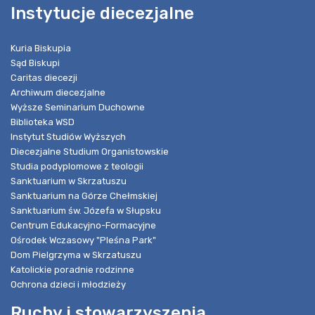
Instytucje diecezjalne
Kuria Biskupia
Sąd Biskupi
Caritas diecezji
Archiwum diecezjalne
Wyższe Seminarium Duchowne
Biblioteka WSD
Instytut Studiów Wyższych
Diecezjalne Studium Organistowskie
Studia podyplomowe z teologii
Sanktuarium w Skrzatuszu
Sanktuarium na Górze Chełmskiej
Sanktuarium św. Józefa w Słupsku
Centrum Edukacyjno-Formacyjne
Ośrodek Wczasowy "Pleśna Park"
Dom Pielgrzyma w Skrzatuszu
Katolickie poradnie rodzinne
Ochrona dzieci i młodzieży
Ruchy i stowarzyszenia