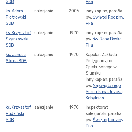
SDB
Piła
ks. Adam
salezjanie
2006
inny kapłan, parafia
Piotrowski
pw.
Świętej Rodziny,
SDB
Piła
ks. Krzysztof
salezjanie
1970
inny kapłan, parafia
Szynkowski
pw.
św. Jana Bosko,
SDB
Piła
ks. Janusz
salezjanie
1970
Kapelan Zakładu
Sikora SDB
Pielęgnacyjno-
Opiekuńczego w
Słupsku
inny kapłan, parafia
pw.
Najświętszego
Serca Pana Jezusa,
Kobylnica
ks. Krzysztof
salezjanie
1970
inspektorat
Rudziński
salezjański, parafia
SDB
pw.
Świętej Rodziny,
Piła