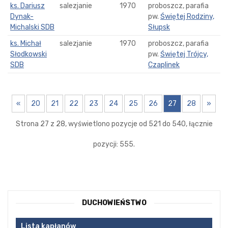
ks. Dariusz
salezjanie
1970
proboszcz, parafia
Dynak-
pw.
Świętej Rodziny,
Michalski SDB
Słupsk
ks. Michał
salezjanie
1970
proboszcz, parafia
Słodkowski
pw.
Świętej Trójcy,
SDB
Czaplinek
«
20
21
22
23
24
25
26
27
28
»
Strona 27 z 28, wyświetlono pozycje od 521 do 540, łącznie
pozycji: 555.
DUCHOWIEŃSTWO
Lista kapłanów