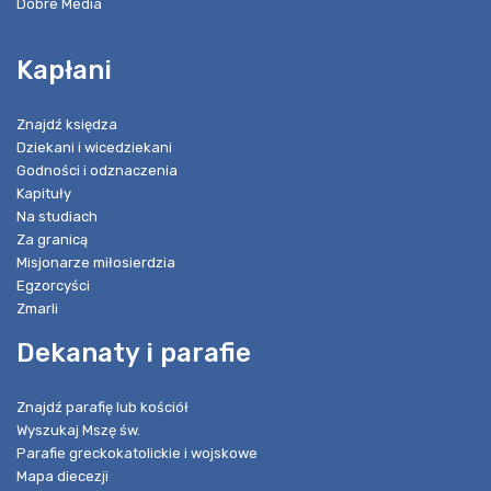
Dobre Media
Kapłani
Znajdź księdza
Dziekani i wicedziekani
Godności i odznaczenia
Kapituły
Na studiach
Za granicą
Misjonarze miłosierdzia
Egzorcyści
Zmarli
Dekanaty i parafie
Znajdź parafię lub kościół
Wyszukaj Mszę św.
Parafie greckokatolickie i wojskowe
Mapa diecezji