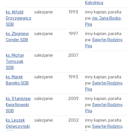
Kobylnica
ks. Witold
salezjanie
1993
inny kapłan, parafia
Drzyzgiewicz
pw.
św. Jana Bosko,
SDB
Piła
ks. Zbigniew
salezjanie
1997
inny kapłan, parafia
Conder SDB
pw.
Świętej Rodziny,
Piła
ks. Michał
salezjanie
2007
Tomczak
SDB
ks. Marek
salezjanie
1993
inny kapłan, parafia
Barejko SDB
pw.
Świętej Rodziny,
Piła
ks. Stanisław
salezjanie
2009
inny kapłan, parafia
Kwiatkowski
pw.
Świętej Rodziny,
SDB
Piła
ks. Leszek
salezjanie
2002
inny kapłan, parafia
Główczyński
pw.
Świętej Rodziny,