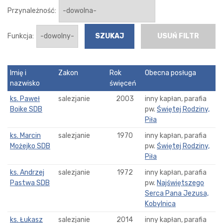
Przynależność:
Funkcja:
USUŃ FILTR
Imię i
Zakon
Rok
Obecna posługa
nazwisko
święceń
ks. Paweł
salezjanie
2003
inny kapłan, parafia
Boike SDB
pw.
Świętej Rodziny,
Piła
ks. Marcin
salezjanie
1970
inny kapłan, parafia
Możejko SDB
pw.
Świętej Rodziny,
Piła
ks. Andrzej
salezjanie
1972
inny kapłan, parafia
Pastwa SDB
pw.
Najświętszego
Serca Pana Jezusa,
Kobylnica
ks. Łukasz
salezjanie
2014
inny kapłan, parafia