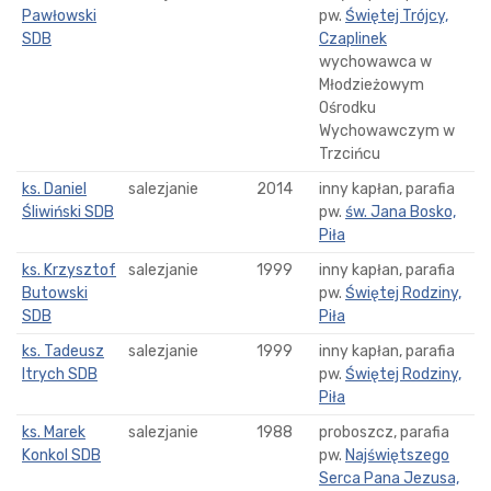
Pawłowski
pw.
Świętej Trójcy,
SDB
Czaplinek
wychowawca w
Młodzieżowym
Ośrodku
Wychowawczym w
Trzcińcu
ks. Daniel
salezjanie
2014
inny kapłan, parafia
Śliwiński SDB
pw.
św. Jana Bosko,
Piła
ks. Krzysztof
salezjanie
1999
inny kapłan, parafia
Butowski
pw.
Świętej Rodziny,
SDB
Piła
ks. Tadeusz
salezjanie
1999
inny kapłan, parafia
Itrych SDB
pw.
Świętej Rodziny,
Piła
ks. Marek
salezjanie
1988
proboszcz, parafia
Konkol SDB
pw.
Najświętszego
Serca Pana Jezusa,