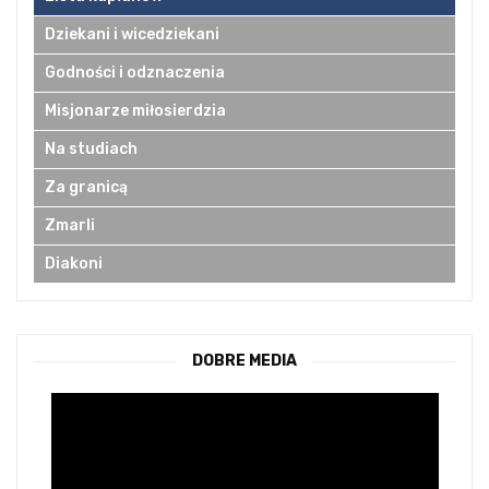
Dziekani i wicedziekani
Godności i odznaczenia
Misjonarze miłosierdzia
Na studiach
Za granicą
Zmarli
Diakoni
DOBRE MEDIA