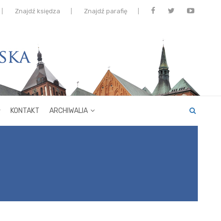
Znajdź księdza
Znajdź parafię
KONTAKT
ARCHIWALIA