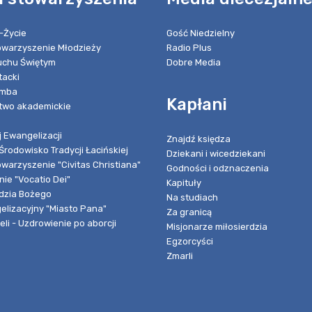
-Życie
Gość Niedzielny
towarzyszenie Młodzieży
Radio Plus
chu Świętym
Dobre Media
tacki
umba
Kapłani
two akademickie
 Ewangelizacji
Znajdź księdza
Środowisko Tradycji Łacińskiej
Dziekani i wicedziekani
owarzyszenie "Civitas Christiana"
Godności i odznaczenia
ie "Vocatio Dei"
Kapituły
dzia Bożego
Na studiach
elizacyjny "Miasto Pana"
Za granicą
li - Uzdrowienie po aborcji
Misjonarze miłosierdzia
Egzorcyści
Zmarli