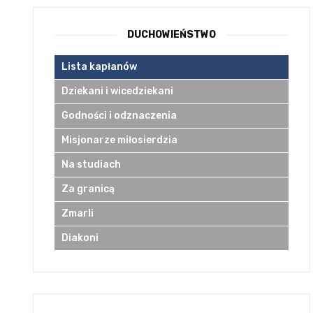
DUCHOWIEŃSTWO
Lista kapłanów
Dziekani i wicedziekani
Godności i odznaczenia
Misjonarze miłosierdzia
Na studiach
Za granicą
Zmarli
Diakoni