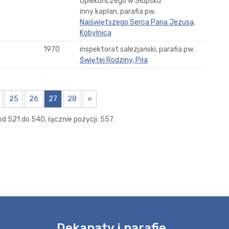
Opiekuńczego w Słupsku
inny kapłan, parafia pw.
Najświętszego Serca Pana Jezusa,
Kobylnica
1970
inspektorat salezjański, parafia pw.
Świętej Rodziny, Piła
25
26
27
28
»
d 521 do 540, łącznie pozycji: 557.
e
Dekanaty i parafie