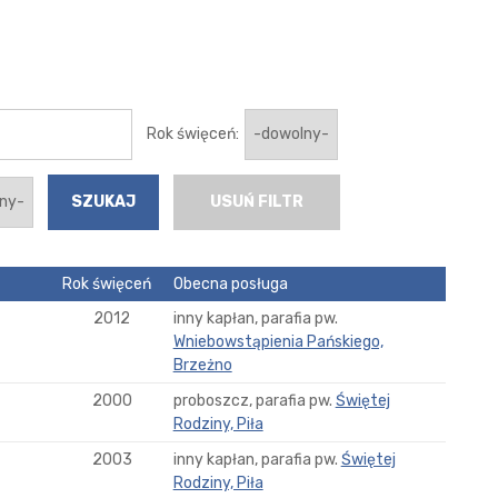
Rok święceń:
USUŃ FILTR
Rok święceń
Obecna posługa
2012
inny kapłan, parafia pw.
Wniebowstąpienia Pańskiego,
Brzeżno
2000
proboszcz, parafia pw.
Świętej
Rodziny, Piła
2003
inny kapłan, parafia pw.
Świętej
Rodziny, Piła