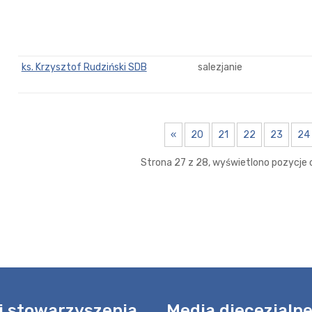
ks. Krzysztof Rudziński SDB
salezjanie
«
20
21
22
23
24
Strona 27 z 28, wyświetlono pozycje o
i stowarzyszenia
Media diecezjaln