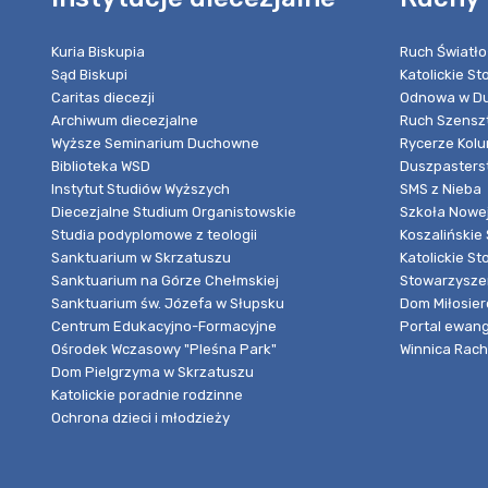
Kuria Biskupia
Ruch Światło
Sąd Biskupi
Katolickie S
Caritas diecezji
Odnowa w Du
Archiwum diecezjalne
Ruch Szensz
Wyższe Seminarium Duchowne
Rycerze Kol
Biblioteka WSD
Duszpasters
Instytut Studiów Wyższych
SMS z Nieba
Diecezjalne Studium Organistowskie
Szkoła Nowej
Studia podyplomowe z teologii
Koszalińskie 
Sanktuarium w Skrzatuszu
Katolickie St
Sanktuarium na Górze Chełmskiej
Stowarzyszen
Sanktuarium św. Józefa w Słupsku
Dom Miłosier
Centrum Edukacyjno-Formacyjne
Portal ewang
Ośrodek Wczasowy "Pleśna Park"
Winnica Rache
Dom Pielgrzyma w Skrzatuszu
Katolickie poradnie rodzinne
Ochrona dzieci i młodzieży