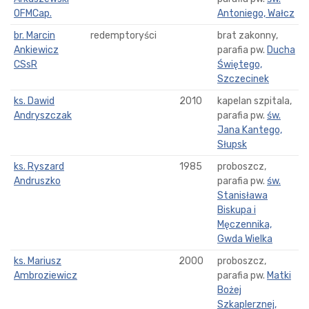
OFMCap.
Antoniego, Wałcz
br. Marcin
redemptoryści
brat zakonny,
Ankiewicz
parafia pw.
Ducha
CSsR
Świętego,
Szczecinek
ks. Dawid
2010
kapelan szpitala,
Andryszczak
parafia pw.
św.
Jana Kantego,
Słupsk
ks. Ryszard
1985
proboszcz,
Andruszko
parafia pw.
św.
Stanisława
Biskupa i
Męczennika,
Gwda Wielka
ks. Mariusz
2000
proboszcz,
Ambroziewicz
parafia pw.
Matki
Bożej
Szkaplerznej,