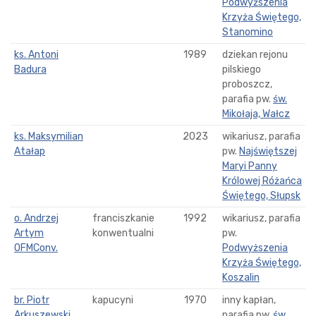
Podwyższenia
Krzyża Świętego,
Stanomino
ks. Antoni
1989
dziekan rejonu
Badura
pilskiego
proboszcz,
parafia pw.
św.
Mikołaja, Wałcz
ks. Maksymilian
2023
wikariusz, parafia
Atałap
pw.
Najświętszej
Maryi Panny
Królowej Różańca
Świętego, Słupsk
o. Andrzej
franciszkanie
1992
wikariusz, parafia
Artym
konwentualni
pw.
OFMConv.
Podwyższenia
Krzyża Świętego,
Koszalin
br. Piotr
kapucyni
1970
inny kapłan,
Arkuszewski
parafia pw.
św.