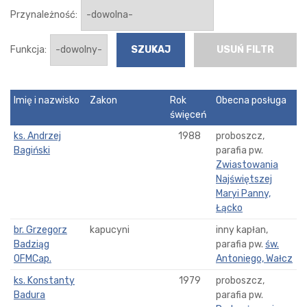
Przynależność:
Funkcja:
USUŃ FILTR
Imię i nazwisko
Zakon
Rok
Obecna posługa
święceń
ks. Andrzej
1988
proboszcz,
Bagiński
parafia pw.
Zwiastowania
Najświętszej
Maryi Panny,
Łącko
br. Grzegorz
kapucyni
inny kapłan,
Badziąg
parafia pw.
św.
OFMCap.
Antoniego, Wałcz
ks. Konstanty
1979
proboszcz,
Badura
parafia pw.