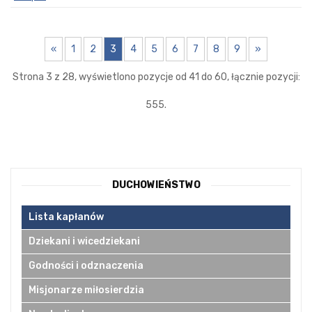
«
1
2
3
4
5
6
7
8
9
»
Strona 3 z 28, wyświetlono pozycje od 41 do 60, łącznie pozycji:
555.
DUCHOWIEŃSTWO
Lista kapłanów
Dziekani i wicedziekani
Godności i odznaczenia
Misjonarze miłosierdzia