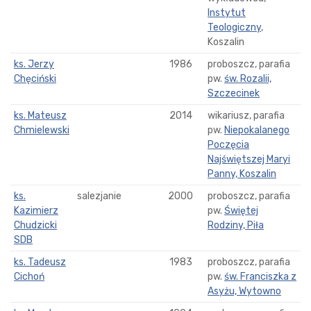
Instytut
Teologiczny
,
Koszalin
ks. Jerzy
1986
proboszcz, parafia
Chęciński
pw.
św. Rozalii,
Szczecinek
ks. Mateusz
2014
wikariusz, parafia
Chmielewski
pw.
Niepokalanego
Poczęcia
Najświętszej Maryi
Panny, Koszalin
ks.
salezjanie
2000
proboszcz, parafia
Kazimierz
pw.
Świętej
Chudzicki
Rodziny, Piła
SDB
ks. Tadeusz
1983
proboszcz, parafia
Cichoń
pw.
św. Franciszka z
Asyżu, Wytowno