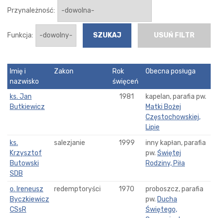
Przynależność:
Funkcja:
USUŃ FILTR
Imię i
Zakon
Rok
Obecna posługa
nazwisko
święceń
ks. Jan
1981
kapelan, parafia pw.
Butkiewicz
Matki Bożej
Częstochowskiej,
Lipie
ks.
salezjanie
1999
inny kapłan, parafia
Krzysztof
pw.
Świętej
Butowski
Rodziny, Piła
SDB
o. Ireneusz
redemptoryści
1970
proboszcz, parafia
Byczkiewicz
pw.
Ducha
CSsR
Świętego,