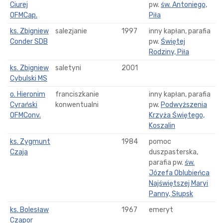
Ciurej
pw.
św. Antoniego,
OFMCap.
Piła
ks. Zbigniew
salezjanie
1997
inny kapłan, parafia
Conder SDB
pw.
Świętej
Rodziny, Piła
ks. Zbigniew
saletyni
2001
Cybulski MS
o. Hieronim
franciszkanie
inny kapłan, parafia
Cyrański
konwentualni
pw.
Podwyższenia
OFMConv.
Krzyża Świętego,
Koszalin
ks. Zygmunt
1984
pomoc
Czaja
duszpasterska,
parafia pw.
św.
Józefa Oblubieńca
Najświętszej Maryi
Panny, Słupsk
ks. Bolesław
1967
emeryt
Czapor