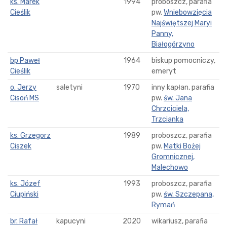
ks. Marek
1994
proboszcz, parafia
Cieślik
pw.
Wniebowzięcia
Najświętszej Maryi
Panny,
Białogórzyno
bp Paweł
1964
biskup pomocniczy,
Cieślik
emeryt
o. Jerzy
saletyni
1970
inny kapłan, parafia
Cisoń MS
pw.
św. Jana
Chrzciciela,
Trzcianka
ks. Grzegorz
1989
proboszcz, parafia
Ciszek
pw.
Matki Bożej
Gromnicznej,
Malechowo
ks. Józef
1993
proboszcz, parafia
Ciupiński
pw.
św. Szczepana,
Rymań
br. Rafał
kapucyni
2020
wikariusz, parafia