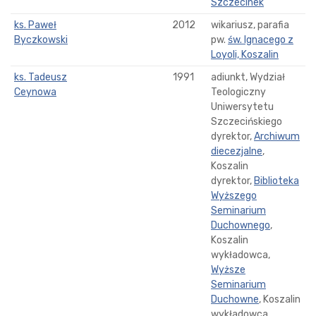
Szczecinek
ks. Paweł
2012
wikariusz, parafia
Byczkowski
pw.
św. Ignacego z
Loyoli, Koszalin
ks. Tadeusz
1991
adiunkt, Wydział
Ceynowa
Teologiczny
Uniwersytetu
Szczecińskiego
dyrektor,
Archiwum
diecezjalne
,
Koszalin
dyrektor,
Biblioteka
Wyższego
Seminarium
Duchownego
,
Koszalin
wykładowca,
Wyższe
Seminarium
Duchowne
, Koszalin
wykładowca,