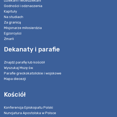
Dziekani i wicedziekani
Godności i odznaczenia
Kapituły
Na studiach
Za granicą
Misjonarze miłosierdzia
Egzorcyści
Zmarli
Dekanaty i parafie
Znajdź parafię lub kościół
Wyszukaj Mszę św.
Parafie greckokatolickie i wojskowe
Mapa diecezji
Kościół
Konferencja Episkopatu Polski
Nuncjatura Apostolska w Polsce