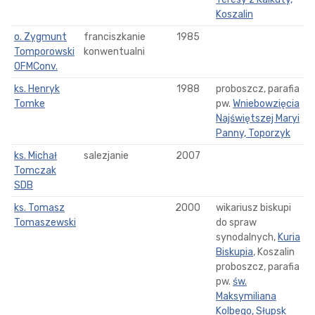
Koszalin
o. Zygmunt
franciszkanie
1985
Tomporowski
konwentualni
OFMConv.
ks. Henryk
1988
proboszcz, parafia
Tomke
pw.
Wniebowzięcia
Najświętszej Maryi
Panny, Toporzyk
ks. Michał
salezjanie
2007
Tomczak
SDB
ks. Tomasz
2000
wikariusz biskupi
Tomaszewski
do spraw
synodalnych,
Kuria
Biskupia
, Koszalin
proboszcz, parafia
pw.
św.
Maksymiliana
Kolbego, Słupsk