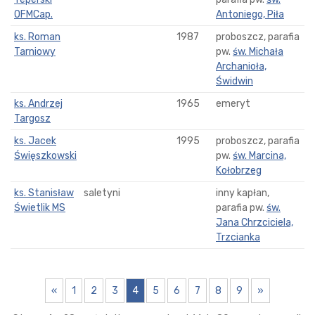
OFMCap.
Antoniego, Piła
ks. Roman
1987
proboszcz, parafia
Tarniowy
pw.
św. Michała
Archanioła,
Świdwin
ks. Andrzej
1965
emeryt
Targosz
ks. Jacek
1995
proboszcz, parafia
Święszkowski
pw.
św. Marcina,
Kołobrzeg
ks. Stanisław
saletyni
inny kapłan,
Świetlik MS
parafia pw.
św.
Jana Chrzciciela,
Trzcianka
«
1
2
3
4
5
6
7
8
9
»