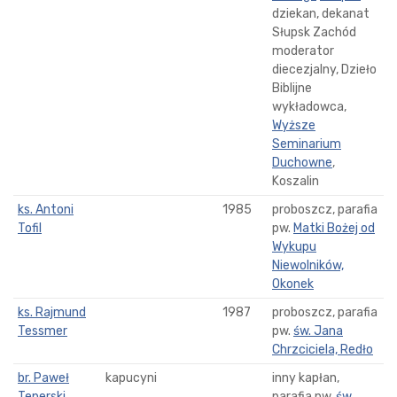
dziekan, dekanat
Słupsk Zachód
moderator
diecezjalny, Dzieło
Biblijne
wykładowca,
Wyższe
Seminarium
Duchowne
,
Koszalin
ks. Antoni
1985
proboszcz, parafia
Tofil
pw.
Matki Bożej od
Wykupu
Niewolników,
Okonek
ks. Rajmund
1987
proboszcz, parafia
Tessmer
pw.
św. Jana
Chrzciciela, Redło
br. Paweł
kapucyni
inny kapłan,
Teperski
parafia pw.
św.