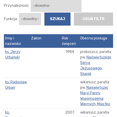
Przynależność:
Funkcja:
USUŃ FILTR
Imię i
Zakon
Rok
Obecna posługa
nazwisko
święceń
ks. Jerzy
1984
proboszcz, parafia
Urbański
pw.
Najświętszego
Serca
Jezusowego,
Słupsk
ks. Radosław
wikariusz, parafia
Urban
pw.
Najświętszej
Maryi Panny
Wspomożenia
Wiernych, Miastko
ks.
2007
wikariusz, parafia