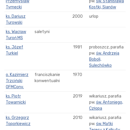
Przemysław
pw.
św. Stanisława
Tymecki
Kostki, Sianów
ks. Dariusz
2000
urlop
Turowski
ks. Wacław
saletyni
Turoń MS
ks. Józef
1981
proboszcz, parafia
Turkiel
pw.
św. Andrzeja
Boboli,
Sulechówko
o. Kazimierz
franciszkanie
1970
Trzciński
konwentualni
OFMConv.
ks. Piotr
2019
wikariusz, parafia
Towarnicki
pw.
św. Antoniego,
Człopa
ks. Grzegorz
2010
wikariusz, parafia
Toporkiewicz
pw.
św. Matki
Teresy z Kalkuty,