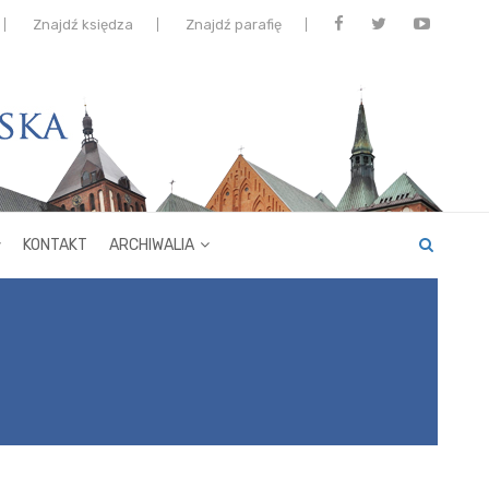
Znajdź księdza
Znajdź parafię
KONTAKT
ARCHIWALIA