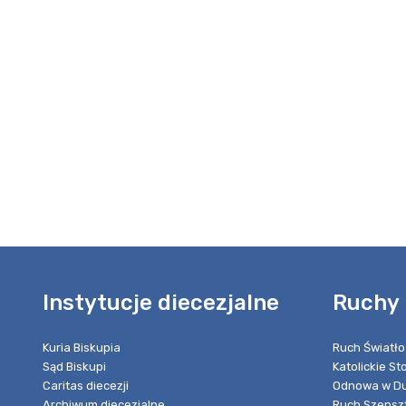
Instytucje diecezjalne
Ruchy 
Kuria Biskupia
Ruch Światło
Sąd Biskupi
Katolickie S
Caritas diecezji
Odnowa w Du
Archiwum diecezjalne
Ruch Szensz