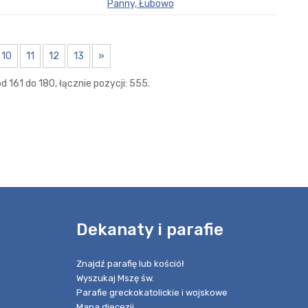
Panny, Łubowo
10
11
12
13
»
 161 do 180, łącznie pozycji: 555.
e
Dekanaty i parafie
Znajdź parafię lub kościół
Wyszukaj Mszę św.
Parafie greckokatolickie i wojskowe
Mapa diecezji