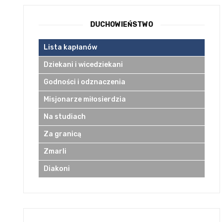
DUCHOWIEŃSTWO
Lista kapłanów
Dziekani i wicedziekani
Godności i odznaczenia
Misjonarze miłosierdzia
Na studiach
Za granicą
Zmarli
Diakoni