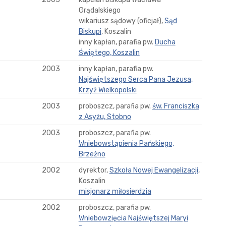
Grądalskiego
wikariusz sądowy (oficjał),
Sąd
Biskupi
, Koszalin
inny kapłan, parafia pw.
Ducha
Świętego, Koszalin
2003
inny kapłan, parafia pw.
Najświętszego Serca Pana Jezusa,
Krzyż Wielkopolski
2003
proboszcz, parafia pw.
św. Franciszka
z Asyżu, Stobno
2003
proboszcz, parafia pw.
Wniebowstąpienia Pańskiego,
Brzeżno
2002
dyrektor,
Szkoła Nowej Ewangelizacji
,
Koszalin
misjonarz miłosierdzia
2002
proboszcz, parafia pw.
Wniebowzięcia Najświętszej Maryi