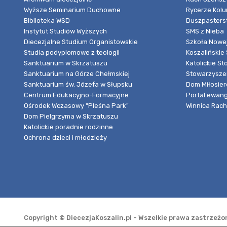
Wyższe Seminarium Duchowne
Rycerze Kol
Biblioteka WSD
Duszpasters
Instytut Studiów Wyższych
SMS z Nieba
Diecezjalne Studium Organistowskie
Szkoła Nowej
Studia podyplomowe z teologii
Koszalińskie 
Sanktuarium w Skrzatuszu
Katolickie St
Sanktuarium na Górze Chełmskiej
Stowarzyszen
Sanktuarium św. Józefa w Słupsku
Dom Miłosier
Centrum Edukacyjno-Formacyjne
Portal ewang
Ośrodek Wczasowy "Pleśna Park"
Winnica Rache
Dom Pielgrzyma w Skrzatuszu
Katolickie poradnie rodzinne
Ochrona dzieci i młodzieży
Copyright © DiecezjaKoszalin.pl - Wszelkie prawa zastrzeż