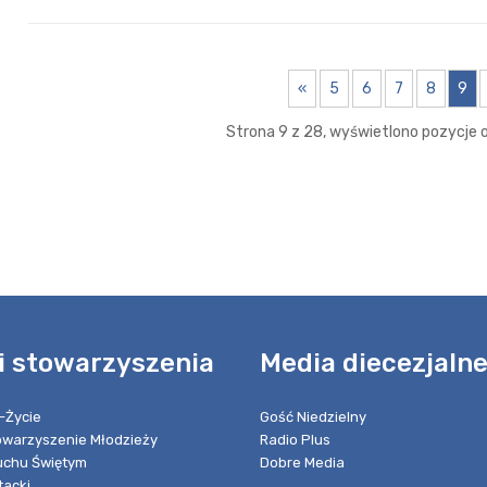
«
5
6
7
8
9
Strona 9 z 28, wyświetlono pozycje od
i stowarzyszenia
Media diecezjaln
-Życie
Gość Niedzielny
towarzyszenie Młodzieży
Radio Plus
chu Świętym
Dobre Media
tacki