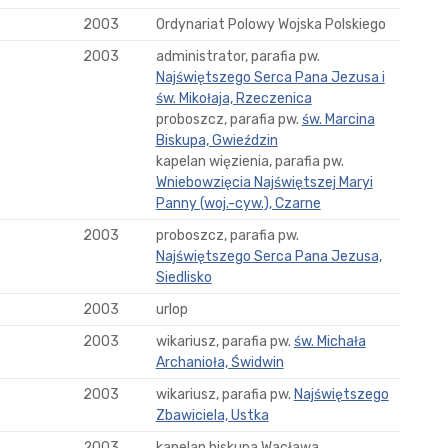
2003
Ordynariat Polowy Wojska Polskiego
2003
administrator, parafia pw.
Najświętszego Serca Pana Jezusa i
św. Mikołaja, Rzeczenica
proboszcz, parafia pw.
św. Marcina
Biskupa, Gwieździn
kapelan więzienia, parafia pw.
Wniebowzięcia Najświętszej Maryi
Panny (woj.-cyw.), Czarne
2003
proboszcz, parafia pw.
Najświętszego Serca Pana Jezusa,
Siedlisko
2003
urlop
2003
wikariusz, parafia pw.
św. Michała
Archanioła, Świdwin
2003
wikariusz, parafia pw.
Najświętszego
Zbawiciela, Ustka
2003
kapelan biskupa Wacława