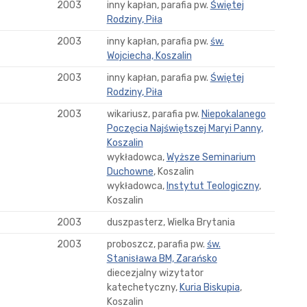
2003
inny kapłan, parafia pw.
Świętej
Rodziny, Piła
2003
inny kapłan, parafia pw.
św.
Wojciecha, Koszalin
2003
inny kapłan, parafia pw.
Świętej
Rodziny, Piła
2003
wikariusz, parafia pw.
Niepokalanego
Poczęcia Najświętszej Maryi Panny,
Koszalin
wykładowca,
Wyższe Seminarium
Duchowne
, Koszalin
wykładowca,
Instytut Teologiczny
,
Koszalin
2003
duszpasterz, Wielka Brytania
2003
proboszcz, parafia pw.
św.
Stanisława BM, Zarańsko
diecezjalny wizytator
katechetyczny,
Kuria Biskupia
,
Koszalin