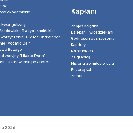
umba
Kapłani
two akademickie
 Ewangelizacji
Znajdź księdza
Środowisko Tradycji Łacińskiej
Dziekani i wicedziekani
owarzyszenie "Civitas Christiana"
Godności i odznaczenia
ie "Vocatio Dei"
Kapituły
dzia Bożego
Na studiach
elizacyjny "Miasto Pana"
Za granicą
li - Uzdrowienie po aborcji
Misjonarze miłosierdzia
Egzorcyści
Zmarli
one 2026