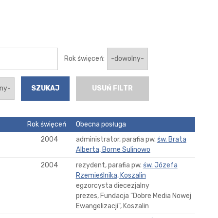
Rok święceń:
USUŃ FILTR
Rok święceń
Obecna posługa
2004
administrator, parafia pw.
św. Brata
Alberta, Borne Sulinowo
2004
rezydent, parafia pw.
św. Józefa
Rzemieślnika, Koszalin
egzorcysta diecezjalny
prezes, Fundacja "Dobre Media Nowej
Ewangelizacji", Koszalin