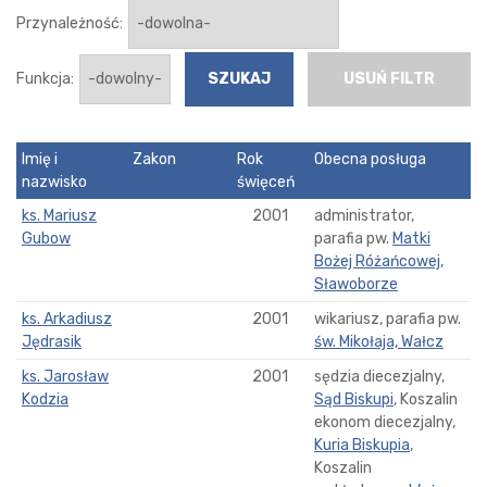
Przynależność:
Funkcja:
USUŃ FILTR
Imię i
Zakon
Rok
Obecna posługa
nazwisko
święceń
ks. Mariusz
2001
administrator,
Gubow
parafia pw.
Matki
Bożej Różańcowej,
Sławoborze
ks. Arkadiusz
2001
wikariusz, parafia pw.
Jędrasik
św. Mikołaja, Wałcz
ks. Jarosław
2001
sędzia diecezjalny,
Kodzia
Sąd Biskupi
, Koszalin
ekonom diecezjalny,
Kuria Biskupia
,
Koszalin