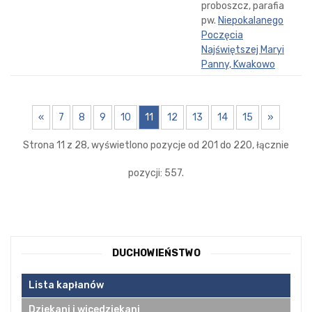
proboszcz, parafia
pw.
Niepokalanego
Poczęcia
Najświętszej Maryi
Panny, Kwakowo
«
7
8
9
10
11
12
13
14
15
»
Strona 11 z 28, wyświetlono pozycje od 201 do 220, łącznie
pozycji: 557.
DUCHOWIEŃSTWO
Lista kapłanów
Dziekani i wicedziekani