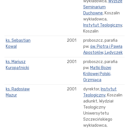
wykładowca,
Wyższe
Seminarium
Duchowne
, Koszalin
wykładowca,
Instytut Teologiczny
,
Koszalin
ks. Sebastian
2001
proboszcz, parafia
Kowal
pw.
św. Piotra i Pawła
Apostołów, Lędyczek
ks. Mariusz
2001
proboszcz, parafia
Kuropatnicki
pw.
Matki Bożej
Królowej Polski,
Grzmiąca
ks. Radosław
2001
dyrektor,
Instytut
Mazur
Teologiczny
, Koszalin
adiunkt, Wydział
Teologiczny
Uniwersytetu
Szczecińskiego
wykładowca,