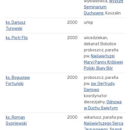
wykładowca,
Wyższe
Seminarium
Duchowne
, Koszalin
ks. Dariusz
2000
urlop
Turowski
ks. Piotr Flis
2000
wicedziekan,
dekanat Bobolice
proboszcz, parafia
pw.
Najświętszej
Maryi Panny Królowej
Polski, Biały Bór
ks. Bogusław
2000
proboszcz, parafia
Fortuński
pw.
św. Gertrudy,
Darłowo
koordynator
diecezjalny,
Odnowa
w Duchu Świętym
ks. Roman
2000
wikariusz, parafia pw.
Sypniewski
Najświętszego Serca
Jezusowego, Słupsk