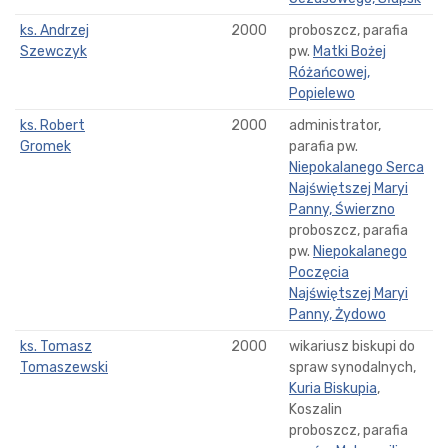
ks. Andrzej
2000
proboszcz, parafia
Szewczyk
pw.
Matki Bożej
Różańcowej,
Popielewo
ks. Robert
2000
administrator,
Gromek
parafia pw.
Niepokalanego Serca
Najświętszej Maryi
Panny, Świerzno
proboszcz, parafia
pw.
Niepokalanego
Poczęcia
Najświętszej Maryi
Panny, Żydowo
ks. Tomasz
2000
wikariusz biskupi do
Tomaszewski
spraw synodalnych,
Kuria Biskupia
,
Koszalin
proboszcz, parafia