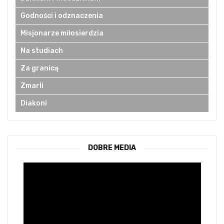
Godności i odznaczenia
Misjonarze miłosierdzia
Na studiach
Za granicą
Zmarli
Diakoni
DOBRE MEDIA