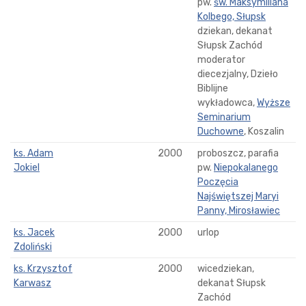
pw.
św. Maksymiliana
Kolbego, Słupsk
dziekan, dekanat
Słupsk Zachód
moderator
diecezjalny, Dzieło
Biblijne
wykładowca,
Wyższe
Seminarium
Duchowne
, Koszalin
ks. Adam
2000
proboszcz, parafia
Jokiel
pw.
Niepokalanego
Poczęcia
Najświętszej Maryi
Panny, Mirosławiec
ks. Jacek
2000
urlop
Zdoliński
ks. Krzysztof
2000
wicedziekan,
Karwasz
dekanat Słupsk
Zachód