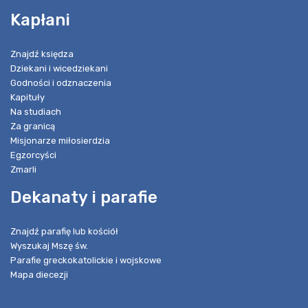
Kapłani
Znajdź księdza
Dziekani i wicedziekani
Godności i odznaczenia
Kapituły
Na studiach
Za granicą
Misjonarze miłosierdzia
Egzorcyści
Zmarli
Dekanaty i parafie
Znajdź parafię lub kościół
Wyszukaj Mszę św.
Parafie greckokatolickie i wojskowe
Mapa diecezji