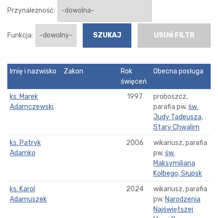
Przynależność:
Funkcja:
USUŃ FILTR
Imię i nazwisko
Zakon
Rok
Obecna posługa
święceń
ks. Marek
1997
proboszcz,
Adamczewski
parafia pw.
św.
Judy Tadeusza,
Stary Chwalim
ks. Patryk
2006
wikariusz, parafia
Adamko
pw.
św.
Maksymiliana
Kolbego, Słupsk
ks. Karol
2024
wikariusz, parafia
Adamuszek
pw.
Narodzenia
Najświętszej