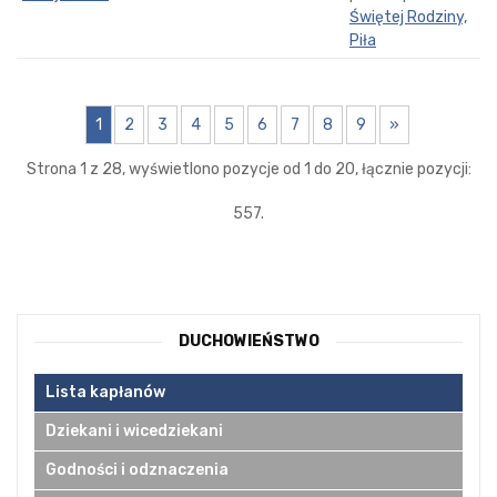
Świętej Rodziny,
Piła
1
2
3
4
5
6
7
8
9
»
Strona 1 z 28, wyświetlono pozycje od 1 do 20, łącznie pozycji:
557.
DUCHOWIEŃSTWO
Lista kapłanów
Dziekani i wicedziekani
Godności i odznaczenia