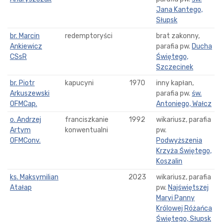
Jana Kantego,
Słupsk
br. Marcin
redemptoryści
brat zakonny,
Ankiewicz
parafia pw.
Ducha
CSsR
Świętego,
Szczecinek
br. Piotr
kapucyni
1970
inny kapłan,
Arkuszewski
parafia pw.
św.
OFMCap.
Antoniego, Wałcz
o. Andrzej
franciszkanie
1992
wikariusz, parafia
Artym
konwentualni
pw.
OFMConv.
Podwyższenia
Krzyża Świętego,
Koszalin
ks. Maksymilian
2023
wikariusz, parafia
Atałap
pw.
Najświętszej
Maryi Panny
Królowej Różańca
Świętego, Słupsk