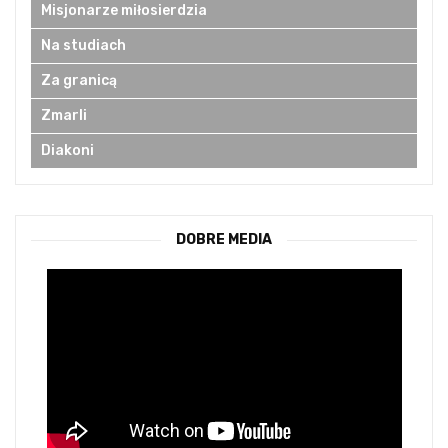
Misjonarze miłosierdzia
Na studiach
Za granicą
Zmarli
Diakoni
DOBRE MEDIA