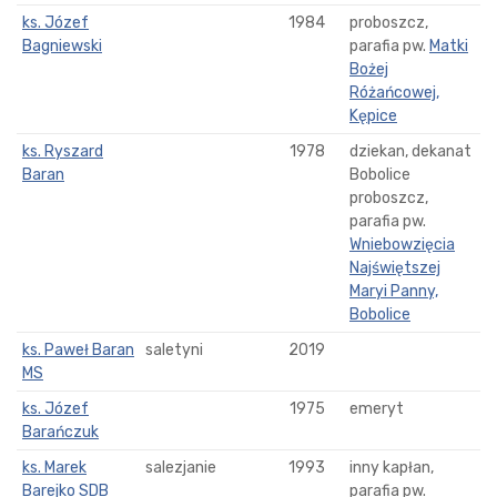
ks. Józef
1984
proboszcz,
Bagniewski
parafia pw.
Matki
Bożej
Różańcowej,
Kępice
ks. Ryszard
1978
dziekan, dekanat
Baran
Bobolice
proboszcz,
parafia pw.
Wniebowzięcia
Najświętszej
Maryi Panny,
Bobolice
ks. Paweł Baran
saletyni
2019
MS
ks. Józef
1975
emeryt
Barańczuk
ks. Marek
salezjanie
1993
inny kapłan,
Barejko SDB
parafia pw.