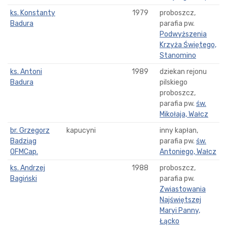
ks. Konstanty
1979
proboszcz,
Badura
parafia pw.
Podwyższenia
Krzyża Świętego,
Stanomino
ks. Antoni
1989
dziekan rejonu
Badura
pilskiego
proboszcz,
parafia pw.
św.
Mikołaja, Wałcz
br. Grzegorz
kapucyni
inny kapłan,
Badziąg
parafia pw.
św.
OFMCap.
Antoniego, Wałcz
ks. Andrzej
1988
proboszcz,
Bagiński
parafia pw.
Zwiastowania
Najświętszej
Maryi Panny,
Łącko