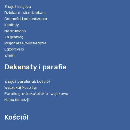
Znajdź księdza
Dziekani i wicedziekani
Godności i odznaczenia
Kapituły
Na studiach
Za granicą
Misjonarze miłosierdzia
Egzorcyści
Zmarli
Dekanaty i parafie
Znajdź parafię lub kościół
Wyszukaj Mszę św.
Parafie greckokatolickie i wojskowe
Mapa diecezji
Kościół