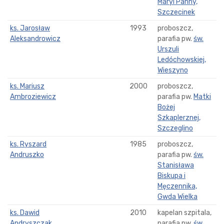
Maryi Panny,
Szczecinek
ks. Jarosław
1993
proboszcz,
Aleksandrowicz
parafia pw.
św.
Urszuli
Ledóchowskiej,
Wieszyno
ks. Mariusz
2000
proboszcz,
Ambroziewicz
parafia pw.
Matki
Bożej
Szkaplerznej,
Szczeglino
ks. Ryszard
1985
proboszcz,
Andruszko
parafia pw.
św.
Stanisława
Biskupa i
Męczennika,
Gwda Wielka
ks. Dawid
2010
kapelan szpitala,
Andryszczak
parafia pw.
św.