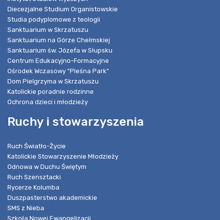
Diecezjalne Studium Organistowskie
Studia podyplomowe z teologii
Sanktuarium w Skrzatuszu
Sanktuarium na Górze Chełmskiej
Sanktuarium św. Józefa w Słupsku
Centrum Edukacyjno-Formacyjne
Ośrodek Wczasowy "Pleśna Park"
Dom Pielgrzyma w Skrzatuszu
Katolickie poradnie rodzinne
Ochrona dzieci i młodzieży
Ruchy i stowarzyszenia
Ruch Światło-Życie
Katolickie Stowarzyszenie Młodzieży
Odnowa w Duchu Świętym
Ruch Szensztacki
Rycerze Kolumba
Duszpasterstwo akademickie
SMS z Nieba
Szkoła Nowej Ewangelizacji