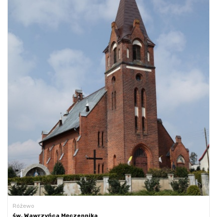
Różewo
św. Wawrzyńca Męczennika