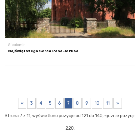
Sieciemin
Najświętszego Serca Pana Jezusa
«
3
4
5
6
7
8
9
10
11
»
Strona 7 z 11, wyświetlono pozycje od 121 do 140, łącznie pozycji:
220.