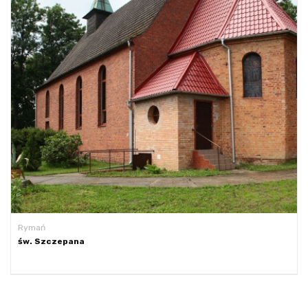
Rymań
św. Szczepana