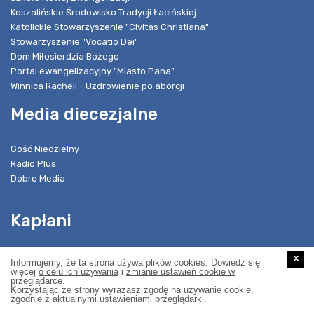
Koszalińskie Środowisko Tradycji Łacińskiej
Katolickie Stowarzyszenie "Civitas Christiana"
Stowarzyszenie "Vocatio Dei"
Dom Miłosierdzia Bożego
Portal ewangelizacyjny "Miasto Pana"
Winnica Racheli - Uzdrowienie po aborcji
Media diecezjalne
Gość Niedzielny
Radio Plus
Dobre Media
Kapłani
Znajdź księdza
x
Informujemy, że ta strona używa plików cookies. Dowiedz się
Dziekani i wicedziekani
więcej
o celu ich używania
i
zmianie ustawień cookie w
przeglądarce
.
Godności i odznaczenia
Korzystając ze strony wyrażasz zgodę na używanie cookie,
zgodnie z aktualnymi ustawieniami przeglądarki.
Kapituły