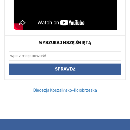
WYSZUKAJ MSZĘ ŚWIĘTĄ
Diecezja Koszalińsko-Kołobrzeska