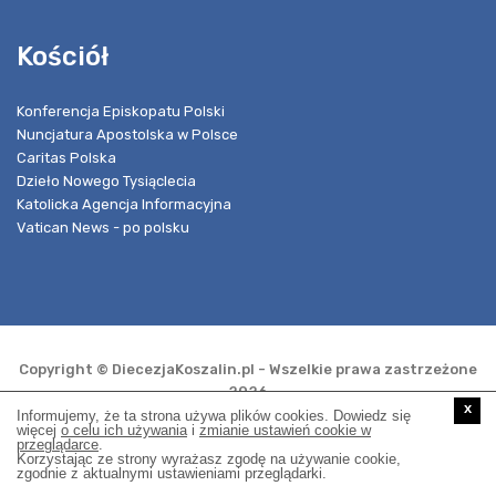
Kościół
Konferencja Episkopatu Polski
Nuncjatura Apostolska w Polsce
Caritas Polska
Dzieło Nowego Tysiąclecia
Katolicka Agencja Informacyjna
Vatican News - po polsku
Copyright © DiecezjaKoszalin.pl - Wszelkie prawa zastrzeżone
2026
x
Informujemy, że ta strona używa plików cookies. Dowiedz się
więcej
o celu ich używania
i
zmianie ustawień cookie w
przeglądarce
.
Realizacja i opieka techniczna:
Korzystając ze strony wyrażasz zgodę na używanie cookie,
zgodnie z aktualnymi ustawieniami przeglądarki.