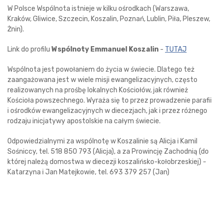
W Polsce Wspólnota istnieje w kilku ośrodkach (Warszawa,
Kraków, Gliwice, Szczecin, Koszalin, Poznań, Lublin, Piła, Pleszew,
Żnin).
Link do profilu
Wspólnoty Emmanuel Koszalin
-
TUTAJ
Wspólnota jest powołaniem do życia w świecie. Dlatego też
zaangażowana jest w wiele misji ewangelizacyjnych, często
realizowanych na prośbę lokalnych Kościołów, jak również
Kościoła powszechnego. Wyraża się to przez prowadzenie parafii
i ośrodków ewangelizacyjnych w diecezjach, jak i przez różnego
rodzaju inicjatywy apostolskie na całym świecie.
Odpowiedzialnymi za wspólnotę w Koszalinie są Alicja i Kamil
Sośniccy, tel. 518 850 793 (Alicja), a za Prowincję Zachodnią (do
której należą domostwa w diecezji koszalińsko-kołobrzeskiej) -
Katarzyna i Jan Matejkowie, tel. 693 379 257 (Jan)