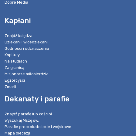
Dobre Media
Kapłani
Znajdź księdza
Dziekani i wicedziekani
Godności i odznaczenia
Kapituły
Na studiach
Za granicą
Misjonarze miłosierdzia
Egzorcyści
Zmarli
Dekanaty i parafie
Znajdź parafię lub kościół
Wyszukaj Mszę św.
Parafie greckokatolickie i wojskowe
Mapa diecezji