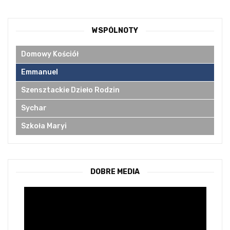
WSPÓLNOTY
Domowy Kościół
Emmanuel
Szensztackie Dzieło Rodzin
Sychar
Szkoła Maryi
DOBRE MEDIA