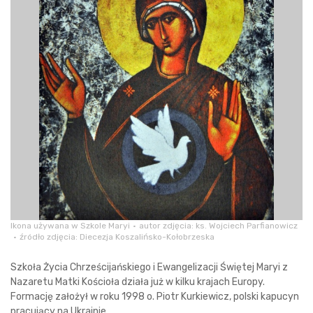
Ikona używana w Szkole Maryi
autor zdjęcia: ks. Wojciech Parfianowicz
źródło zdjęcia: Diecezja Koszalińsko-Kołobrzeska
Szkoła Życia Chrześcijańskiego i Ewangelizacji Świętej Maryi z
Nazaretu Matki Kościoła działa już w kilku krajach Europy.
Formację założył w roku 1998 o. Piotr Kurkiewicz, polski kapucyn
pracujący na Ukrainie.