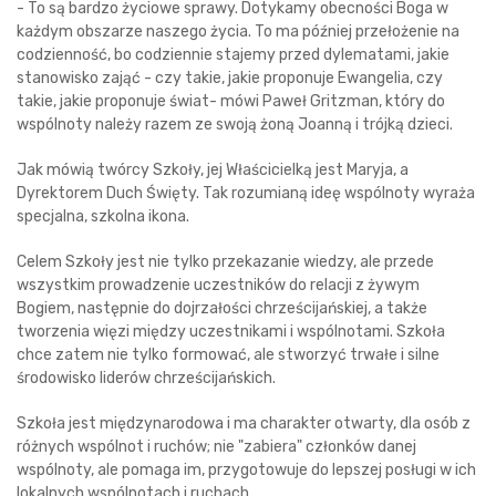
- To są bardzo życiowe sprawy. Dotykamy obecności Boga w
każdym obszarze naszego życia. To ma później przełożenie na
codzienność, bo codziennie stajemy przed dylematami, jakie
stanowisko zająć - czy takie, jakie proponuje Ewangelia, czy
takie, jakie proponuje świat- mówi Paweł Gritzman, który do
wspólnoty należy razem ze swoją żoną Joanną i trójką dzieci.
Jak mówią twórcy Szkoły, jej Właścicielką jest Maryja, a
Dyrektorem Duch Święty. Tak rozumianą ideę wspólnoty wyraża
specjalna, szkolna ikona.
Celem Szkoły jest nie tylko przekazanie wiedzy, ale przede
wszystkim prowadzenie uczestników do relacji z żywym
Bogiem, następnie do dojrzałości chrześcijańskiej, a także
tworzenia więzi między uczestnikami i wspólnotami. Szkoła
chce zatem nie tylko formować, ale stworzyć trwałe i silne
środowisko liderów chrześcijańskich.
Szkoła jest międzynarodowa i ma charakter otwarty, dla osób z
różnych wspólnot i ruchów; nie "zabiera" członków danej
wspólnoty, ale pomaga im, przygotowuje do lepszej posługi w ich
lokalnych wspólnotach i ruchach.