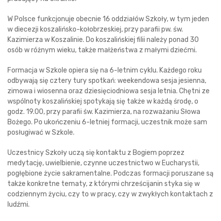
W Polsce funkcjonuje obecnie 16 oddziałów Szkoły, w tym jeden
w diecezji koszalińsko-kołobrzeskiej, przy parafii pw. św.
Kazimierza w Koszalinie. Do koszalińskiej filii należy ponad 30
osób w różnym wieku, także małżeństwa z małymi dziećmi.
Formacja w Szkole opiera się na 6-letnim cyklu. Każdego roku
odbywają się cztery tury spotkań: weekendowa sesja jesienna,
zimowa i wiosenna oraz dziesięciodniowa sesja letnia. Chętni ze
wspólnoty koszalińskiej spotykają się także w każdą środę, o
godz. 19.00, przy parafii św. Kazimierza, na rozważaniu Słowa
Bożego. Po ukończeniu 6-letniej formacji, uczestnik może sam
posługiwać w Szkole.
Uczestnicy Szkoły uczą się kontaktu z Bogiem poprzez
medytację, uwielbienie, czynne uczestnictwo w Eucharystii,
pogłębione życie sakramentalne. Podczas formacji poruszane są
także konkretne tematy, z którymi chrześcijanin styka się w
codziennym życiu, czy to w pracy, czy w zwykłych kontaktach z
ludźmi.