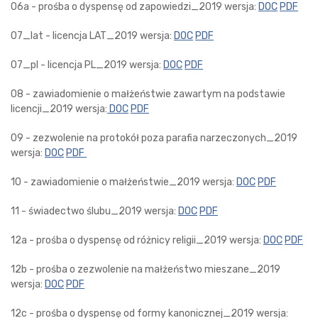
06a - prośba o dyspensę od zapowiedzi_2019 wersja:
DOC
PDF
07_lat - licencja LAT_2019 wersja:
DOC
PDF
07_pl - licencja PL_2019 wersja:
DOC
PDF
08 - zawiadomienie o małżeństwie zawartym na podstawie
licencji_2019 wersja:
DOC
PDF
09 - zezwolenie na protokół poza parafia narzeczonych_2019
wersja:
DOC
PDF
10 - zawiadomienie o małżeństwie_2019 wersja:
DOC
PDF
11 - świadectwo ślubu_2019 wersja:
DOC
PDF
12a - prośba o dyspensę od różnicy religii_2019 wersja:
DOC
PDF
12b - prośba o zezwolenie na małżeństwo mieszane_2019
wersja:
DOC
PDF
12c - prośba o dyspensę od formy kanonicznej_2019 wersja: