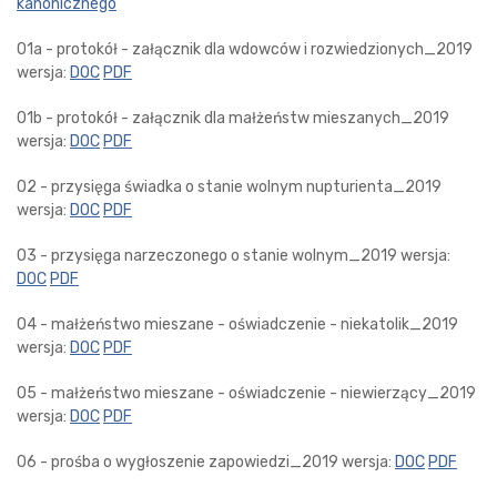
kanonicznego
01a - protokół - załącznik dla wdowców i rozwiedzionych_2019
wersja:
DOC
PDF
01b - protokół - załącznik dla małżeństw mieszanych_2019
wersja:
DOC
PDF
02 - przysięga świadka o stanie wolnym nupturienta_2019
wersja:
DOC
PDF
03 - przysięga narzeczonego o stanie wolnym_2019 wersja:
DOC
PDF
04 - małżeństwo mieszane - oświadczenie - niekatolik_2019
wersja:
DOC
PDF
05 - małżeństwo mieszane - oświadczenie - niewierzący_2019
wersja:
DOC
PDF
06 - prośba o wygłoszenie zapowiedzi_2019 wersja:
DOC
PDF