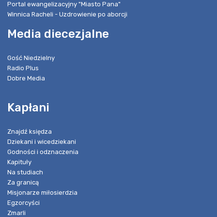
Portal ewangelizacyjny "Miasto Pana"
Winnica Racheli - Uzdrowienie po aborcji
Media diecezjalne
Gość Niedzielny
Radio Plus
Dobre Media
Kapłani
Znajdź księdza
Dziekani i wicedziekani
Godności i odznaczenia
Kapituły
Na studiach
Za granicą
Misjonarze miłosierdzia
Egzorcyści
Zmarli