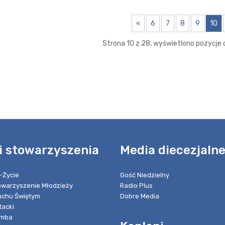
«
6
7
8
9
10
Strona 10 z 28, wyświetlono pozycje o
i stowarzyszenia
Media diecezjaln
-Życie
Gość Niedzielny
towarzyszenie Młodzieży
Radio Plus
chu Świętym
Dobre Media
tacki
umba