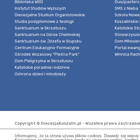
Biblioteka WSD
Duszpasters
Instytut Studiów Wyższych
SMS z Nieba
Diecezjalne Studium Organistowskie
Szkoła Nowej
Studia podyplomowe z teologii
Koszalińskie 
Sanktuarium w Skrzatuszu
Katolickie St
Sanktuarium na Górze Chełmskiej
Stowarzyszen
Sanktuarium św. Józefa w Słupsku
Dom Miłosier
Centrum Edukacyjno-Formacyjne
Portal ewang
Ośrodek Wczasowy "Pleśna Park"
Winnica Rache
Dom Pielgrzyma w Skrzatuszu
Katolickie poradnie rodzinne
Ochrona dzieci i młodzieży
Copyright © DiecezjaKoszalin.pl - Wszelkie prawa zastrzeż
Informujemy, że ta strona używa plików cookies. Dowiedz się więcej
Korzystając ze strony wyrażasz zgodę na używanie cookie, zgodnie z