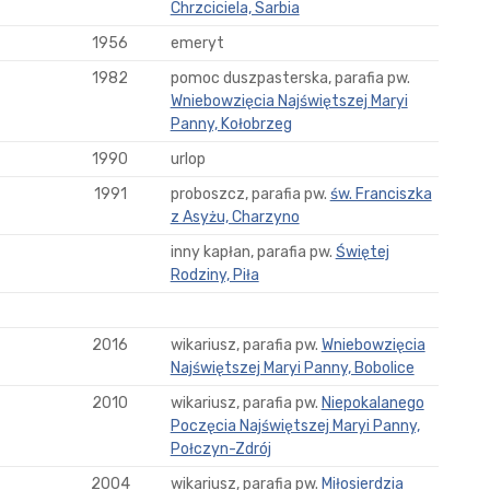
Chrzciciela, Sarbia
1956
emeryt
1982
pomoc duszpasterska, parafia pw.
Wniebowzięcia Najświętszej Maryi
Panny, Kołobrzeg
1990
urlop
1991
proboszcz, parafia pw.
św. Franciszka
z Asyżu, Charzyno
inny kapłan, parafia pw.
Świętej
Rodziny, Piła
2016
wikariusz, parafia pw.
Wniebowzięcia
Najświętszej Maryi Panny, Bobolice
2010
wikariusz, parafia pw.
Niepokalanego
Poczęcia Najświętszej Maryi Panny,
Połczyn-Zdrój
2004
wikariusz, parafia pw.
Miłosierdzia