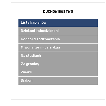
DUCHOWIEŃSTWO
Lista kapłanów
Dziekani i wicedziekani
Godności i odznaczenia
Misjonarze miłosierdzia
Na studiach
Za granicą
Zmarli
Diakoni