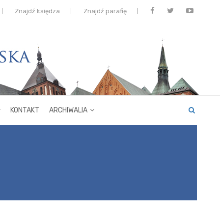
Znajdź księdza
Znajdź parafię
KONTAKT
ARCHIWALIA