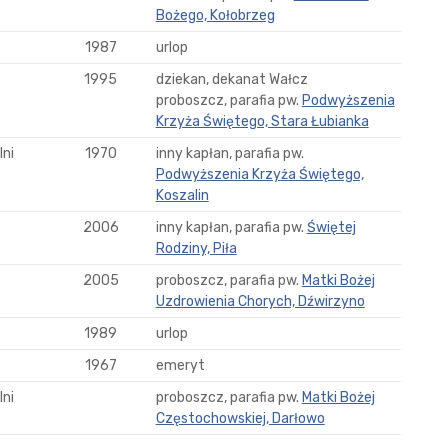
Bożego, Kołobrzeg
1987
urlop
1995
dziekan, dekanat Wałcz
proboszcz, parafia pw.
Podwyższenia
Krzyża Świętego, Stara Łubianka
ni
1970
inny kapłan, parafia pw.
Podwyższenia Krzyża Świętego,
Koszalin
2006
inny kapłan, parafia pw.
Świętej
Rodziny, Piła
2005
proboszcz, parafia pw.
Matki Bożej
Uzdrowienia Chorych, Dźwirzyno
1989
urlop
1967
emeryt
ni
proboszcz, parafia pw.
Matki Bożej
Częstochowskiej, Darłowo