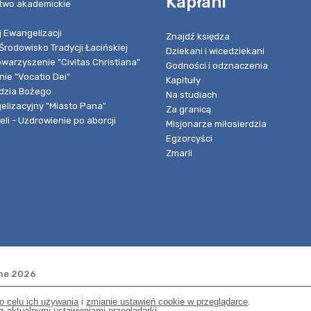
Kapłani
two akademickie
 Ewangelizacji
Znajdź księdza
Środowisko Tradycji Łacińskiej
Dziekani i wicedziekani
owarzyszenie "Civitas Christiana"
Godności i odznaczenia
ie "Vocatio Dei"
Kapituły
dzia Bożego
Na studiach
elizacyjny "Miasto Pana"
Za granicą
li - Uzdrowienie po aborcji
Misjonarze miłosierdzia
Egzorcyści
Zmarli
one 2026
o celu ich używania
i
zmianie ustawień cookie w przeglądarce
.
 aktualnymi ustawieniami przeglądarki.