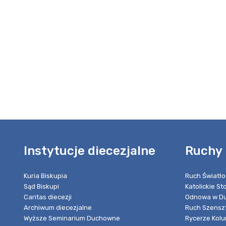
Instytucje diecezjalne
Ruchy 
Kuria Biskupia
Ruch Światło
Sąd Biskupi
Katolickie S
Caritas diecezji
Odnowa w Du
Archiwum diecezjalne
Ruch Szensz
Wyższe Seminarium Duchowne
Rycerze Kol