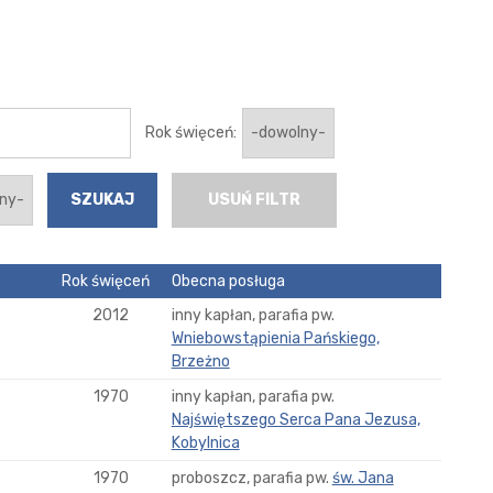
Rok święceń:
USUŃ FILTR
Rok święceń
Obecna posługa
2012
inny kapłan, parafia pw.
Wniebowstąpienia Pańskiego,
Brzeżno
1970
inny kapłan, parafia pw.
Najświętszego Serca Pana Jezusa,
Kobylnica
1970
proboszcz, parafia pw.
św. Jana