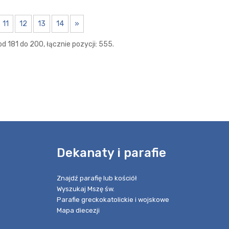
11
12
13
14
»
d 181 do 200, łącznie pozycji: 555.
e
Dekanaty i parafie
Znajdź parafię lub kościół
Wyszukaj Mszę św.
Parafie greckokatolickie i wojskowe
Mapa diecezji