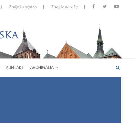
Znajdź księdza
Znajdź parafię
KONTAKT
ARCHIWALIA