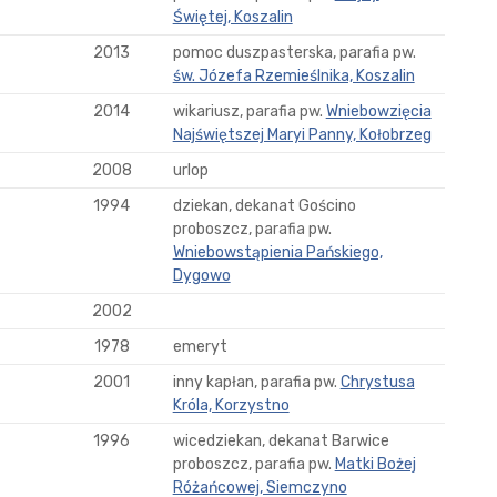
Świętej, Koszalin
2013
pomoc duszpasterska, parafia pw.
św. Józefa Rzemieślnika, Koszalin
2014
wikariusz, parafia pw.
Wniebowzięcia
Najświętszej Maryi Panny, Kołobrzeg
2008
urlop
1994
dziekan, dekanat Gościno
proboszcz, parafia pw.
Wniebowstąpienia Pańskiego,
Dygowo
2002
1978
emeryt
2001
inny kapłan, parafia pw.
Chrystusa
Króla, Korzystno
1996
wicedziekan, dekanat Barwice
proboszcz, parafia pw.
Matki Bożej
Różańcowej, Siemczyno