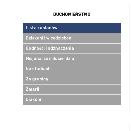
DUCHOWIEŃSTWO
Lista kapłanów
Dziekani i wicedziekani
Godności i odznaczenia
Misjonarze miłosierdzia
Na studiach
Za granicą
Zmarli
Diakoni