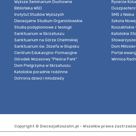
Wyższe Seminarium Duchowne
Rycerze Kol
Biblioteka WSD
Duszpasters
Instytut Studiów Wyższych
SMS z Nieba
Diecezjalne Studium Organistowskie
Szkoła Nowej
Studia podyplomowe z teologii
Koszalińskie 
Sanktuarium w Skrzatuszu
Katolickie St
Sanktuarium na Górze Chełmskiej
Stowarzyszen
Sanktuarium św. Józefa w Słupsku
Dom Miłosier
Centrum Edukacyjno-Formacyjne
Portal ewang
Ośrodek Wczasowy "Pleśna Park"
Winnica Rache
Dom Pielgrzyma w Skrzatuszu
Katolickie poradnie rodzinne
Ochrona dzieci i młodzieży
Copyright © DiecezjaKoszalin.pl - Wszelkie prawa zastrzeż