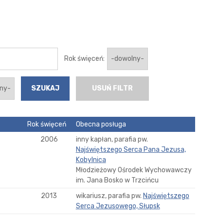
Rok święceń:
USUŃ FILTR
Rok święceń
Obecna posługa
2006
inny kapłan, parafia pw.
Najświętszego Serca Pana Jezusa,
Kobylnica
Młodzieżowy Ośrodek Wychowawczy
im. Jana Bosko w Trzcińcu
2013
wikariusz, parafia pw.
Najświętszego
Serca Jezusowego, Słupsk