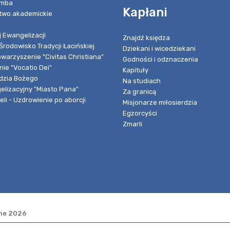
umba
Kapłani
two akademickie
 Ewangelizacji
Znajdź księdza
Środowisko Tradycji Łacińskiej
Dziekani i wicedziekani
owarzyszenie "Civitas Christiana"
Godności i odznaczenia
ie "Vocatio Dei"
Kapituły
dzia Bożego
Na studiach
elizacyjny "Miasto Pana"
Za granicą
li - Uzdrowienie po aborcji
Misjonarze miłosierdzia
Egzorcyści
Zmarli
one 2026