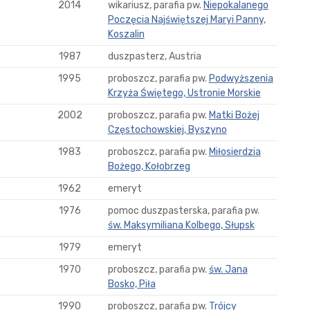
2014
wikariusz, parafia pw.
Niepokalanego
Poczęcia Najświętszej Maryi Panny,
Koszalin
1987
duszpasterz, Austria
1995
proboszcz, parafia pw.
Podwyższenia
Krzyża Świętego, Ustronie Morskie
2002
proboszcz, parafia pw.
Matki Bożej
Częstochowskiej, Byszyno
1983
proboszcz, parafia pw.
Miłosierdzia
Bożego, Kołobrzeg
1962
emeryt
1976
pomoc duszpasterska, parafia pw.
św. Maksymiliana Kolbego, Słupsk
1979
emeryt
1970
proboszcz, parafia pw.
św. Jana
Bosko, Piła
1990
proboszcz, parafia pw.
Trójcy