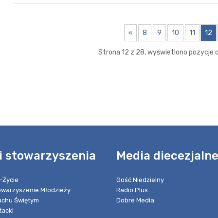
«
8
9
10
11
12
Strona 12 z 28, wyświetlono pozycje o
i stowarzyszenia
Media diecezjaln
-Życie
Gość Niedzielny
towarzyszenie Młodzieży
Radio Plus
chu Świętym
Dobre Media
tacki