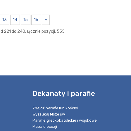
13
14
15
16
»
d 221 do 240, łącznie pozycji: 555.
e
Dekanaty i parafie
Znajdź parafię lub kościół
Wyszukaj Mszę św.
Parafie greckokatolickie i wojskowe
Mapa diecezji