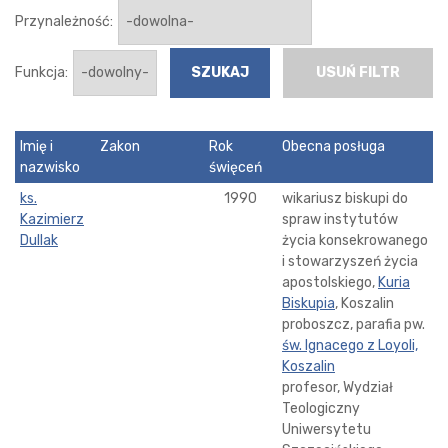
Przynależność:
Funkcja:
USUŃ FILTR
Imię i
Zakon
Rok
Obecna posługa
nazwisko
święceń
ks.
1990
wikariusz biskupi do
Kazimierz
spraw instytutów
Dullak
życia konsekrowanego
i stowarzyszeń życia
apostolskiego,
Kuria
Biskupia
, Koszalin
proboszcz, parafia pw.
św. Ignacego z Loyoli,
Koszalin
profesor, Wydział
Teologiczny
Uniwersytetu