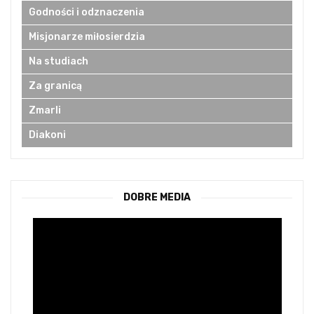
Godności i odznaczenia
Misjonarze miłosierdzia
Na studiach
Za granicą
Zmarli
Diakoni
DOBRE MEDIA