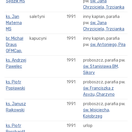
Sędzik MS
pw.
św. Jana
Chrzciciela, Trzcianka
ks. Jan
saletyni
1991
inny kapłan, parafia
Materna
pw.
św. Jana
MS
Chrzciciela, Trzcianka
br. Michał
kapucyni
1991
inny kapłan, parafia
Draus
pw.
św. Antoniego, Piła
OFMCap.
ks. Andrzej
1991
proboszcz, parafia pw.
Pawelec
św. Stanisława BM,
Sikory
ks. Piotr
1991
proboszcz, parafia pw.
Popławski
św. Franciszka z
Asyżu, Charzyno
ks. Janusz
1991
proboszcz, parafia pw.
Rajkowski
św. Wojciecha,
Kołobrzeg
ks. Piotr
1991
urlop
Borchardt