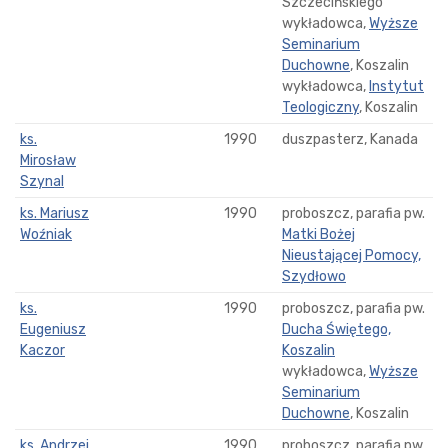
Szczecińskiego
wykładowca,
Wyższe
Seminarium
Duchowne
, Koszalin
wykładowca,
Instytut
Teologiczny
, Koszalin
ks.
1990
duszpasterz, Kanada
Mirosław
Szynal
ks. Mariusz
1990
proboszcz, parafia pw.
Woźniak
Matki Bożej
Nieustającej Pomocy,
Szydłowo
ks.
1990
proboszcz, parafia pw.
Eugeniusz
Ducha Świętego,
Kaczor
Koszalin
wykładowca,
Wyższe
Seminarium
Duchowne
, Koszalin
ks. Andrzej
1990
proboszcz, parafia pw.