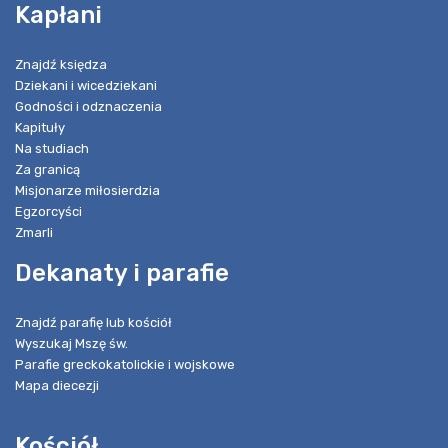
Kapłani
Znajdź księdza
Dziekani i wicedziekani
Godności i odznaczenia
Kapituły
Na studiach
Za granicą
Misjonarze miłosierdzia
Egzorcyści
Zmarli
Dekanaty i parafie
Znajdź parafię lub kościół
Wyszukaj Mszę św.
Parafie greckokatolickie i wojskowe
Mapa diecezji
Kościół