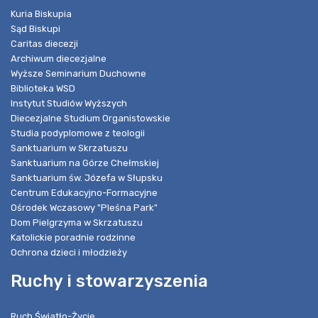
Kuria Biskupia
Sąd Biskupi
Caritas diecezji
Archiwum diecezjalne
Wyższe Seminarium Duchowne
Biblioteka WSD
Instytut Studiów Wyższych
Diecezjalne Studium Organistowskie
Studia podyplomowe z teologii
Sanktuarium w Skrzatuszu
Sanktuarium na Górze Chełmskiej
Sanktuarium św. Józefa w Słupsku
Centrum Edukacyjno-Formacyjne
Ośrodek Wczasowy "Pleśna Park"
Dom Pielgrzyma w Skrzatuszu
Katolickie poradnie rodzinne
Ochrona dzieci i młodzieży
Ruchy i stowarzyszenia
Ruch Światło-Życie