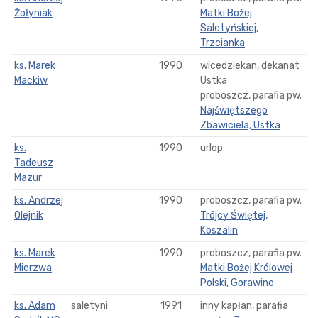
Żołyniak
Matki Bożej
Saletyńskiej,
Trzcianka
ks. Marek
1990
wicedziekan, dekanat
Mackiw
Ustka
proboszcz, parafia pw.
Najświętszego
Zbawiciela, Ustka
ks.
1990
urlop
Tadeusz
Mazur
ks. Andrzej
1990
proboszcz, parafia pw.
Olejnik
Trójcy Świętej,
Koszalin
ks. Marek
1990
proboszcz, parafia pw.
Mierzwa
Matki Bożej Królowej
Polski, Gorawino
ks. Adam
saletyni
1991
inny kapłan, parafia