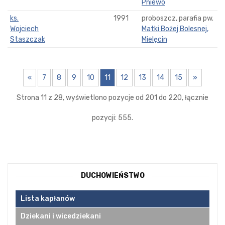
Pniewo
ks.
1991
proboszcz, parafia pw.
Wojciech
Matki Bożej Bolesnej,
Staszczak
Mielęcin
«
7
8
9
10
11
12
13
14
15
»
Strona 11 z 28, wyświetlono pozycje od 201 do 220, łącznie
pozycji: 555.
DUCHOWIEŃSTWO
Lista kapłanów
Dziekani i wicedziekani