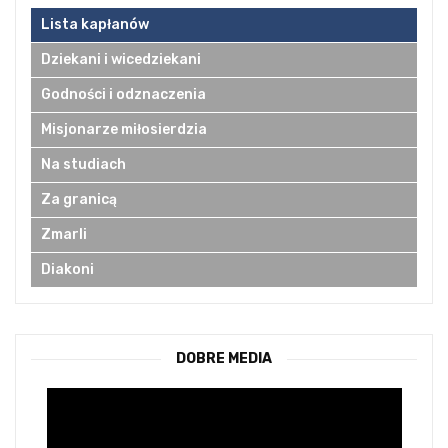
Lista kapłanów
Dziekani i wicedziekani
Godności i odznaczenia
Misjonarze miłosierdzia
Na studiach
Za granicą
Zmarli
Diakoni
DOBRE MEDIA