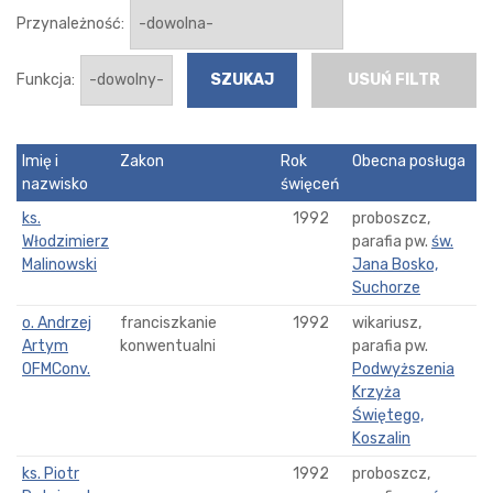
Przynależność:
Funkcja:
USUŃ FILTR
Imię i
Zakon
Rok
Obecna posługa
nazwisko
święceń
ks.
1992
proboszcz,
Włodzimierz
parafia pw.
św.
Malinowski
Jana Bosko,
Suchorze
o. Andrzej
franciszkanie
1992
wikariusz,
Artym
konwentualni
parafia pw.
OFMConv.
Podwyższenia
Krzyża
Świętego,
Koszalin
ks. Piotr
1992
proboszcz,