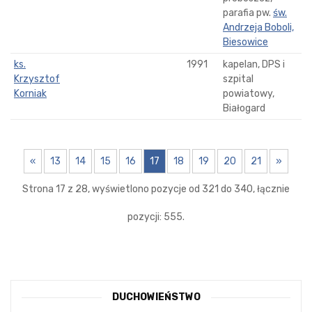
parafia pw.
św.
Andrzeja Boboli,
Biesowice
ks.
1991
kapelan, DPS i
Krzysztof
szpital
Korniak
powiatowy,
Białogard
«
13
14
15
16
17
18
19
20
21
»
Strona 17 z 28, wyświetlono pozycje od 321 do 340, łącznie
pozycji: 555.
DUCHOWIEŃSTWO