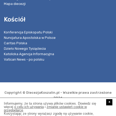
Mapa diecezji
Kościół
Konferencja Episkopatu Polski
Nuncjatura Apostolska w Polsce
Caritas Polska
Dzieło Nowego Tysiąclecia
Katolicka Agencja Informacyjna
Vatican News - po polsku
Copyright © DiecezjaKoszalin.pl - Wszelkie prawa zastrzeżone
2026
x
Informujemy, że ta strona używa plików cookies. Dowiedz się
więcej
o celu ich używania
i
zmianie ustawień cookie w
przeglądarce
.
Realizacja i opieka techniczna:
Korzystając ze strony wyrażasz zgodę na używanie cookie,