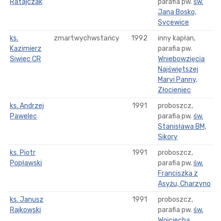
Ratajczak
parafia pw.
św.
Jana Bosko,
Sycewice
ks.
zmartwychwstańcy
1992
inny kapłan,
Kazimierz
parafia pw.
Siwiec CR
Wniebowzięcia
Najświętszej
Maryi Panny,
Złocieniec
ks. Andrzej
1991
proboszcz,
Pawelec
parafia pw.
św.
Stanisława BM,
Sikory
ks. Piotr
1991
proboszcz,
Popławski
parafia pw.
św.
Franciszka z
Asyżu, Charzyno
ks. Janusz
1991
proboszcz,
Rajkowski
parafia pw.
św.
Wojciecha,