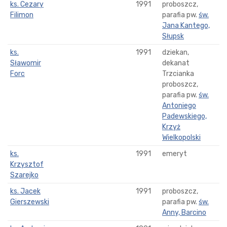
ks. Cezary
1991
proboszcz,
Filimon
parafia pw.
św.
Jana Kantego,
Słupsk
ks.
1991
dziekan,
Sławomir
dekanat
Forc
Trzcianka
proboszcz,
parafia pw.
św.
Antoniego
Padewskiego,
Krzyż
Wielkopolski
ks.
1991
emeryt
Krzysztof
Szarejko
ks. Jacek
1991
proboszcz,
Gierszewski
parafia pw.
św.
Anny, Barcino