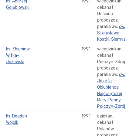
ks. Andrzej
1991
wicedziekan,
Gołębiowski
dekanat
Gościno
proboszcz,
parafia pw.
św.
Stanisława
Kostki, Siemyśl
ks. Zbigniew
1991
wicedziekan,
Witka-
dekanat
Jeżewski
Połczyn-Zdrój
proboszcz,
parafia pw.
św.
Józefa
Oblubieńca
Najświętszej
Maryi Panny,
Połczyn-Zdrój
ks. Bogdan
1991
dziekan,
Wójcik
dekanat
Polanów
proboszcz,