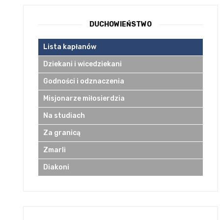
DUCHOWIEŃSTWO
Lista kapłanów
Dziekani i wicedziekani
Godności i odznaczenia
Misjonarze miłosierdzia
Na studiach
Za granicą
Zmarli
Diakoni