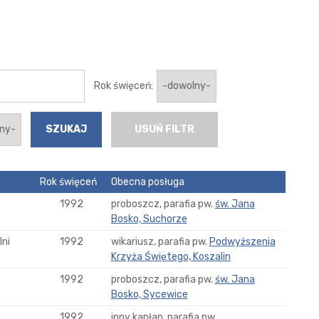
Rok święceń:
USUŃ FILTR
Rok święceń
Obecna posługa
1992
proboszcz, parafia pw.
św. Jana
Bosko, Suchorze
ni
1992
wikariusz, parafia pw.
Podwyższenia
Krzyża Świętego, Koszalin
1992
proboszcz, parafia pw.
św. Jana
Bosko, Sycewice
1992
inny kapłan, parafia pw.