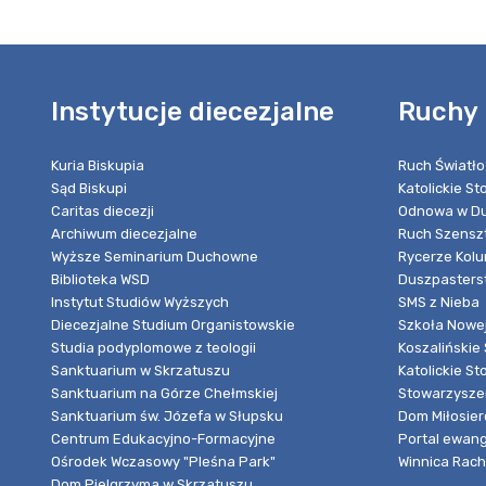
Instytucje diecezjalne
Ruchy 
Kuria Biskupia
Ruch Światło
Sąd Biskupi
Katolickie S
Caritas diecezji
Odnowa w Du
Archiwum diecezjalne
Ruch Szensz
Wyższe Seminarium Duchowne
Rycerze Kol
Biblioteka WSD
Duszpasters
Instytut Studiów Wyższych
SMS z Nieba
Diecezjalne Studium Organistowskie
Szkoła Nowej
Studia podyplomowe z teologii
Koszalińskie 
Sanktuarium w Skrzatuszu
Katolickie St
Sanktuarium na Górze Chełmskiej
Stowarzyszen
Sanktuarium św. Józefa w Słupsku
Dom Miłosier
Centrum Edukacyjno-Formacyjne
Portal ewang
Ośrodek Wczasowy "Pleśna Park"
Winnica Rache
Dom Pielgrzyma w Skrzatuszu