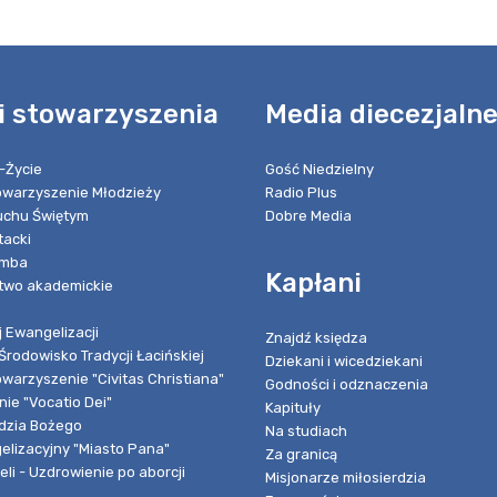
i stowarzyszenia
Media diecezjaln
-Życie
Gość Niedzielny
towarzyszenie Młodzieży
Radio Plus
chu Świętym
Dobre Media
tacki
umba
Kapłani
two akademickie
 Ewangelizacji
Znajdź księdza
Środowisko Tradycji Łacińskiej
Dziekani i wicedziekani
owarzyszenie "Civitas Christiana"
Godności i odznaczenia
ie "Vocatio Dei"
Kapituły
dzia Bożego
Na studiach
elizacyjny "Miasto Pana"
Za granicą
li - Uzdrowienie po aborcji
Misjonarze miłosierdzia