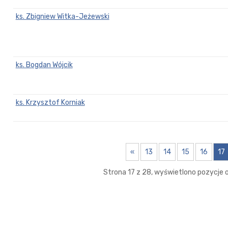
ks. Zbigniew Witka-Jeżewski
ks. Bogdan Wójcik
ks. Krzysztof Korniak
«
13
14
15
16
17
Strona 17 z 28, wyświetlono pozycje o