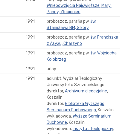
Wniebowzięcia Najświętszej Maryi
Panny, Złocieniec
1991
proboszcz, parafia pw.
św.
Stanisława BM, Sikory
1991
proboszcz, parafia pw.
św. Franciszka
z Asyżu, Charzyno
1991
proboszcz, parafia pw.
św. Wojciecha,
Kołobrzeg
1991
urlop
1991
adiunkt, Wydział Teologiczny
Uniwersytetu Szczecińskiego
dyrektor,
Archiwum diecezjalne
,
Koszalin
dyrektor,
Biblioteka Wyższego
Seminarium Duchownego
, Koszalin
wykładowca,
Wyższe Seminarium
Duchowne
, Koszalin
wykładowca,
Instytut Teologiczny
,