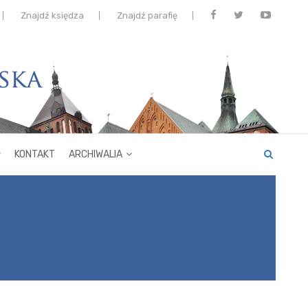
Znajdź księdza
Znajdź parafię
KONTAKT
ARCHIWALIA