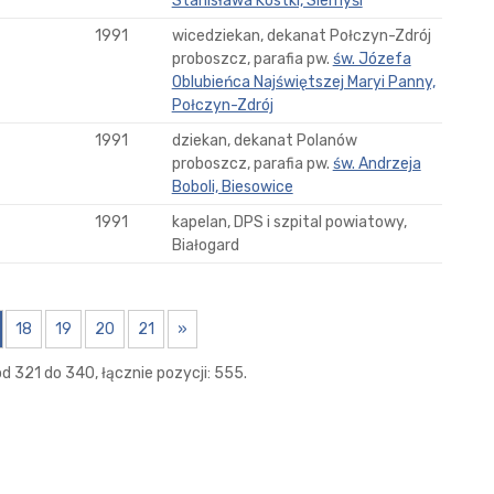
Stanisława Kostki, Siemyśl
1991
wicedziekan, dekanat Połczyn-Zdrój
proboszcz, parafia pw.
św. Józefa
Oblubieńca Najświętszej Maryi Panny,
Połczyn-Zdrój
1991
dziekan, dekanat Polanów
proboszcz, parafia pw.
św. Andrzeja
Boboli, Biesowice
1991
kapelan, DPS i szpital powiatowy,
Białogard
18
19
20
21
»
d 321 do 340, łącznie pozycji: 555.