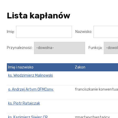
Lista kapłanów
Imię:
Nazwisko:
Przynależność:
Funkcja:
Imię i nazwisko
Zakon
ks. Włodzimierz Malinowski
o. Andrzej Artym OFMConv.
franciszkanie konwentual
ks. Piotr Ratajczak
ks. Kazimierz Siwiec CR
zmartwychwstańcy