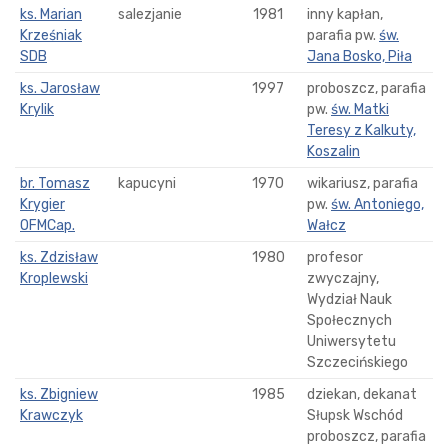
ks. Marian
salezjanie
1981
inny kapłan,
Krześniak
parafia pw.
św.
SDB
Jana Bosko, Piła
ks. Jarosław
1997
proboszcz, parafia
Krylik
pw.
św. Matki
Teresy z Kalkuty,
Koszalin
br. Tomasz
kapucyni
1970
wikariusz, parafia
Krygier
pw.
św. Antoniego,
OFMCap.
Wałcz
ks. Zdzisław
1980
profesor
Kroplewski
zwyczajny,
Wydział Nauk
Społecznych
Uniwersytetu
Szczecińskiego
ks. Zbigniew
1985
dziekan, dekanat
Krawczyk
Słupsk Wschód
proboszcz, parafia