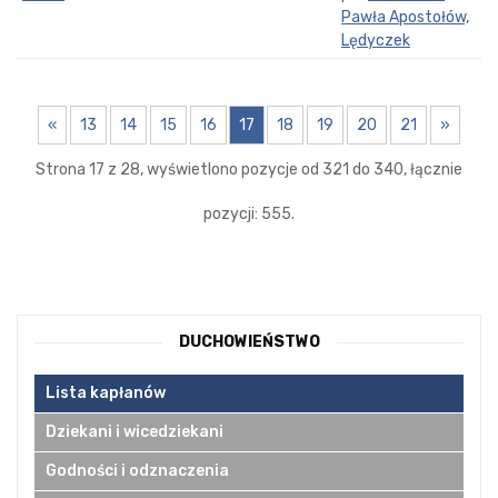
Pawła Apostołów,
Lędyczek
«
13
14
15
16
17
18
19
20
21
»
Strona 17 z 28, wyświetlono pozycje od 321 do 340, łącznie
pozycji: 555.
DUCHOWIEŃSTWO
Lista kapłanów
Dziekani i wicedziekani
Godności i odznaczenia