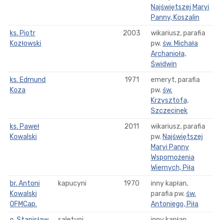
Najświętszej Maryi
Panny, Koszalin
ks. Piotr
2003
wikariusz, parafia
Kozłowski
pw.
św. Michała
Archanioła,
Świdwin
ks. Edmund
1971
emeryt, parafia
Koza
pw.
św.
Krzysztofa,
Szczecinek
ks. Paweł
2011
wikariusz, parafia
Kowalski
pw.
Najświętszej
Maryi Panny
Wspomożenia
Wiernych, Piła
br. Antoni
kapucyni
1970
inny kapłan,
Kowalski
parafia pw.
św.
OFMCap.
Antoniego, Piła
o. Stanisław
saletyni
inny kapłan,