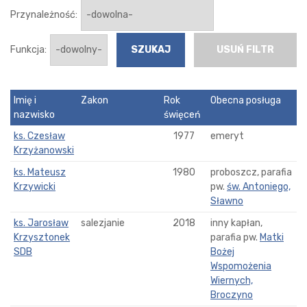
Przynależność:
Funkcja:
USUŃ FILTR
Imię i
Zakon
Rok
Obecna posługa
nazwisko
święceń
ks. Czesław
1977
emeryt
Krzyżanowski
ks. Mateusz
1980
proboszcz, parafia
Krzywicki
pw.
św. Antoniego,
Sławno
ks. Jarosław
salezjanie
2018
inny kapłan,
Krzysztonek
parafia pw.
Matki
SDB
Bożej
Wspomożenia
Wiernych,
Broczyno