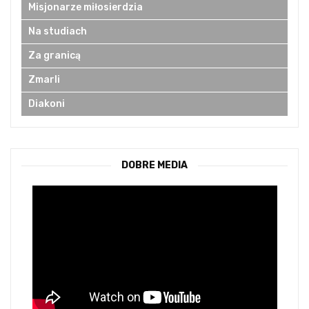
Misjonarze miłosierdzia
Na studiach
Za granicą
Zmarli
Diakoni
DOBRE MEDIA