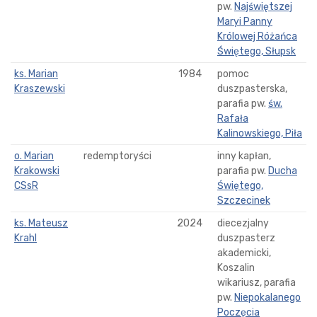
pw.
Najświętszej
Maryi Panny
Królowej Różańca
Świętego, Słupsk
ks. Marian
1984
pomoc
Kraszewski
duszpasterska,
parafia pw.
św.
Rafała
Kalinowskiego, Piła
o. Marian
redemptoryści
inny kapłan,
Krakowski
parafia pw.
Ducha
CSsR
Świętego,
Szczecinek
ks. Mateusz
2024
diecezjalny
Krahl
duszpasterz
akademicki,
Koszalin
wikariusz, parafia
pw.
Niepokalanego
Poczęcia