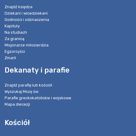
Znajdź księdza
Dziekani i wicedziekani
Godności i odznaczenia
Kapituły
Na studiach
Za granicą
Misjonarze miłosierdzia
Egzorcyści
Zmarli
Dekanaty i parafie
Znajdź parafię lub kościół
Wyszukaj Mszę św.
Parafie greckokatolickie i wojskowe
Mapa diecezji
Kościół