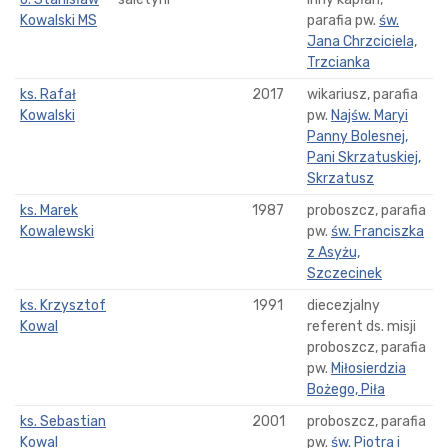
Kowalski MS
parafia pw.
św.
Jana Chrzciciela,
Trzcianka
ks. Rafał
2017
wikariusz, parafia
Kowalski
pw.
Najśw. Maryi
Panny Bolesnej,
Pani Skrzatuskiej,
Skrzatusz
ks. Marek
1987
proboszcz, parafia
Kowalewski
pw.
św. Franciszka
z Asyżu,
Szczecinek
ks. Krzysztof
1991
diecezjalny
Kowal
referent ds. misji
proboszcz, parafia
pw.
Miłosierdzia
Bożego, Piła
ks. Sebastian
2001
proboszcz, parafia
Kowal
pw.
św. Piotra i