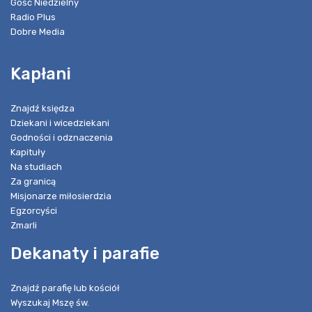
Gość Niedzielny
Radio Plus
Dobre Media
Kapłani
Znajdź księdza
Dziekani i wicedziekani
Godności i odznaczenia
Kapituły
Na studiach
Za granicą
Misjonarze miłosierdzia
Egzorcyści
Zmarli
Dekanaty i parafie
Znajdź parafię lub kościół
Wyszukaj Mszę św.