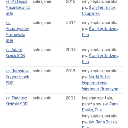
ks. Mateusz
salezjanie
2016
inny kapłan, parafia
Macinkiewicz
pw.
Świętej Trójcy,
SDB
Czaplinek
ks.
salezjanie
2017
inny kapłan, parafia
Przemysław
pw.
Świętej Rodziny,
Malinowski
Piła
SDB
ks. Adam
salezjanie
2003
inny kapłan, parafia
Kiziuk SDB
pw.
Świętej Rodziny,
Piła
ks. Jarosław
salezjanie
2018
inny kapłan, parafia
Krzysztonek
pw.
Matki Bożej
SDB
Wspomożenia
Wiernych, Broczyno
ks. Tadeusz
salezjanie
2002
kapelan szpitala,
Kiciński SDB
parafia pw.
św. Jana
Bosko, Piła
inny kapłan, parafia
pw.
św. Jana Bosko,