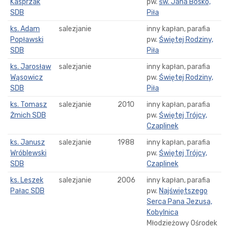
Kasprzak
pw.
św. Jana Bosko,
SDB
Piła
ks. Adam
salezjanie
inny kapłan, parafia
Popławski
pw.
Świętej Rodziny,
SDB
Piła
ks. Jarosław
salezjanie
inny kapłan, parafia
Wąsowicz
pw.
Świętej Rodziny,
SDB
Piła
ks. Tomasz
salezjanie
2010
inny kapłan, parafia
Żmich SDB
pw.
Świętej Trójcy,
Czaplinek
ks. Janusz
salezjanie
1988
inny kapłan, parafia
Wróblewski
pw.
Świętej Trójcy,
SDB
Czaplinek
ks. Leszek
salezjanie
2006
inny kapłan, parafia
Pałac SDB
pw.
Najświętszego
Serca Pana Jezusa,
Kobylnica
Młodzieżowy Ośrodek