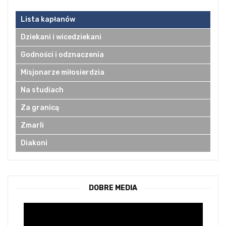
Lista kapłanów
Dziekani i wicedziekani
Godności i odznaczenia
Misjonarze miłosierdzia
Na studiach
Za granicą
Zmarli
Diakoni
DOBRE MEDIA