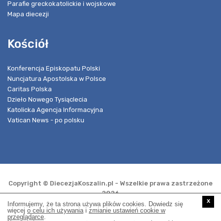
Parafie greckokatolickie i wojskowe
Mapa diecezji
Kościół
Konferencja Episkopatu Polski
Nuncjatura Apostolska w Polsce
Caritas Polska
Dzieło Nowego Tysiąclecia
Katolicka Agencja Informacyjna
Vatican News - po polsku
Copyright © DiecezjaKoszalin.pl - Wszelkie prawa zastrzeżone
2026
x
Informujemy, że ta strona używa plików cookies. Dowiedz się
więcej
o celu ich używania
i
zmianie ustawień cookie w
przeglądarce
.
Realizacja i opieka techniczna: