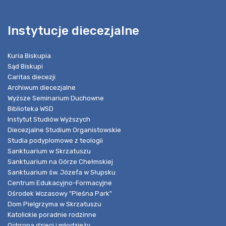
Instytucje diecezjalne
Kuria Biskupia
Sąd Biskupi
Caritas diecezji
Archiwum diecezjalne
Wyższe Seminarium Duchowne
Biblioteka WSD
Instytut Studiów Wyższych
Diecezjalne Studium Organistowskie
Studia podyplomowe z teologii
Sanktuarium w Skrzatuszu
Sanktuarium na Górze Chełmskiej
Sanktuarium św. Józefa w Słupsku
Centrum Edukacyjno-Formacyjne
Ośrodek Wczasowy "Pleśna Park"
Dom Pielgrzyma w Skrzatuszu
Katolickie poradnie rodzinne
Ochrona dzieci i młodzieży