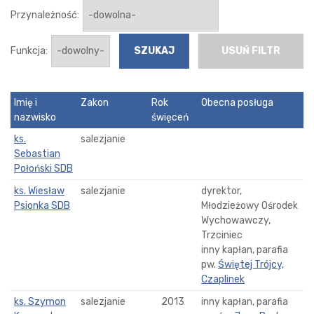
Przynależność:
Funkcja:
USUŃ FILTR
Imię i
Zakon
Rok
Obecna posługa
nazwisko
święceń
ks.
salezjanie
Sebastian
Połoński SDB
ks. Wiesław
salezjanie
dyrektor,
Psionka SDB
Młodzieżowy Ośrodek
Wychowawczy,
Trzciniec
inny kapłan, parafia
pw.
Świętej Trójcy,
Czaplinek
ks. Szymon
salezjanie
2013
inny kapłan, parafia