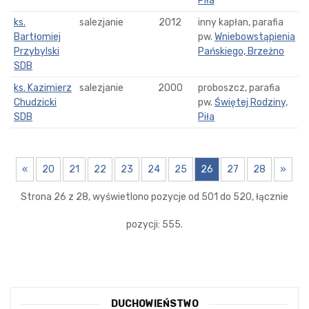
Piła
ks.
salezjanie
2012
inny kapłan, parafia
Bartłomiej
pw.
Wniebowstąpienia
Przybylski
Pańskiego, Brzeżno
SDB
ks. Kazimierz
salezjanie
2000
proboszcz, parafia
Chudzicki
pw.
Świętej Rodziny,
SDB
Piła
«
20
21
22
23
24
25
26
27
28
»
Strona 26 z 28, wyświetlono pozycje od 501 do 520, łącznie
pozycji: 555.
DUCHOWIEŃSTWO