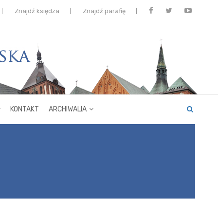
Znajdź księdza
Znajdź parafię
KONTAKT
ARCHIWALIA