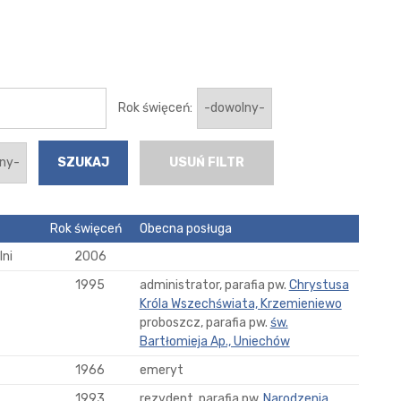
Rok święceń:
USUŃ FILTR
Rok święceń
Obecna posługa
ni
2006
1995
administrator, parafia pw.
Chrystusa
Króla Wszechświata, Krzemieniewo
proboszcz, parafia pw.
św.
Bartłomieja Ap., Uniechów
1966
emeryt
1993
rezydent, parafia pw.
Narodzenia