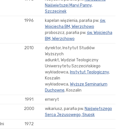
Najświętszej Maryi Panny,
Szczecinek
1996
kapelan więzienia, parafia pw.
św.
Wojciecha BM, Wierzchowo
proboszcz, parafia pw.
św. Wojciecha
BM, Wierzchowo
2010
dyrektor, Instytut Studiów
Wyższych
adiunkt, Wydział Teologiczny
Uniwersytetu Szczecińskiego
wykładowca,
Instytut Teologiczny
,
Koszalin
wykładowca,
Wyższe Seminarium
Duchowne
, Koszalin
1991
emeryt
2000
wikariusz, parafia pw.
Najświętszego
Serca Jezusowego, Słupsk
ni
1972