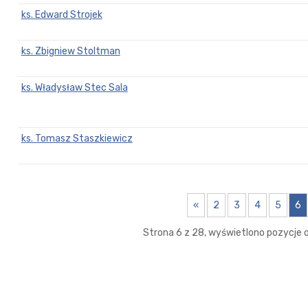
ks. Edward Strojek
ks. Zbigniew Stoltman
ks. Władysław Stec Sala
ks. Tomasz Staszkiewicz
«
2
3
4
5
6
Strona 6 z 28, wyświetlono pozycje od