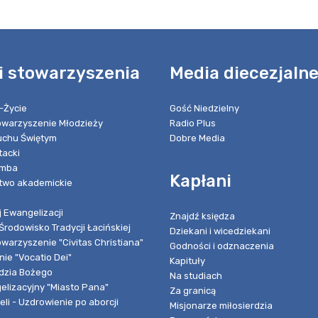
i stowarzyszenia
Media diecezjaln
-Życie
Gość Niedzielny
towarzyszenie Młodzieży
Radio Plus
chu Świętym
Dobre Media
tacki
umba
Kapłani
two akademickie
 Ewangelizacji
Znajdź księdza
Środowisko Tradycji Łacińskiej
Dziekani i wicedziekani
owarzyszenie "Civitas Christiana"
Godności i odznaczenia
ie "Vocatio Dei"
Kapituły
dzia Bożego
Na studiach
elizacyjny "Miasto Pana"
Za granicą
li - Uzdrowienie po aborcji
Misjonarze miłosierdzia