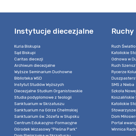
Instytucje diecezjalne
Ruchy 
Kuria Biskupia
Ruch Światło
Sąd Biskupi
Katolickie S
Caritas diecezji
Odnowa w Du
Archiwum diecezjalne
Ruch Szensz
Wyższe Seminarium Duchowne
Rycerze Kol
Biblioteka WSD
Duszpasters
Instytut Studiów Wyższych
SMS z Nieba
Diecezjalne Studium Organistowskie
Szkoła Nowej
Studia podyplomowe z teologii
Koszalińskie 
Sanktuarium w Skrzatuszu
Katolickie St
Sanktuarium na Górze Chełmskiej
Stowarzyszen
Sanktuarium św. Józefa w Słupsku
Dom Miłosier
Centrum Edukacyjno-Formacyjne
Portal ewang
Ośrodek Wczasowy "Pleśna Park"
Winnica Rache
Dom Pielgrzyma w Skrzatuszu