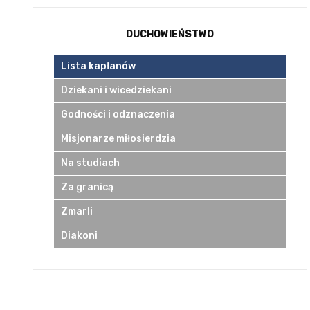
DUCHOWIEŃSTWO
Lista kapłanów
Dziekani i wicedziekani
Godności i odznaczenia
Misjonarze miłosierdzia
Na studiach
Za granicą
Zmarli
Diakoni