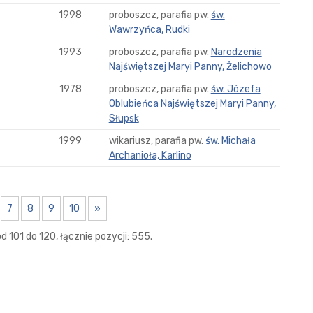
1998
proboszcz, parafia pw.
św.
Wawrzyńca, Rudki
1993
proboszcz, parafia pw.
Narodzenia
Najświętszej Maryi Panny, Żelichowo
1978
proboszcz, parafia pw.
św. Józefa
Oblubieńca Najświętszej Maryi Panny,
Słupsk
1999
wikariusz, parafia pw.
św. Michała
Archanioła, Karlino
7
8
9
10
»
 101 do 120, łącznie pozycji: 555.