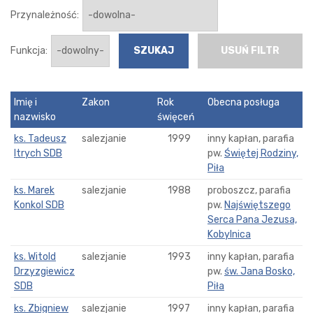
Przynależność:
Funkcja:
USUŃ FILTR
Imię i
Zakon
Rok
Obecna posługa
nazwisko
święceń
ks. Tadeusz
salezjanie
1999
inny kapłan, parafia
Itrych SDB
pw.
Świętej Rodziny,
Piła
ks. Marek
salezjanie
1988
proboszcz, parafia
Konkol SDB
pw.
Najświętszego
Serca Pana Jezusa,
Kobylnica
ks. Witold
salezjanie
1993
inny kapłan, parafia
Drzyzgiewicz
pw.
św. Jana Bosko,
SDB
Piła
ks. Zbigniew
salezjanie
1997
inny kapłan, parafia