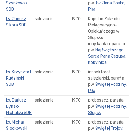
Szynkowski
pw.
św. Jana Bosko,
SDB
Piła
ks. Janusz
salezjanie
1970
Kapelan Zakładu
Sikora SDB
Pielęgnacyjno-
Opiekuńczego w
Słupsku
inny kapłan, parafia
pw.
Najświętszego
Serca Pana Jezusa,
Kobylnica
ks. Krzysztof
salezjanie
1970
inspektorat
Rudziński
salezjański, parafia
SDB
pw.
Świętej Rodziny,
Piła
ks. Dariusz
salezjanie
1970
proboszcz, parafia
Dynak-
pw.
Świętej Rodziny,
Michalski SDB
Słupsk
ks. Michał
salezjanie
1970
proboszcz, parafia
Słodkowski
pw.
Świętej Trójcy,