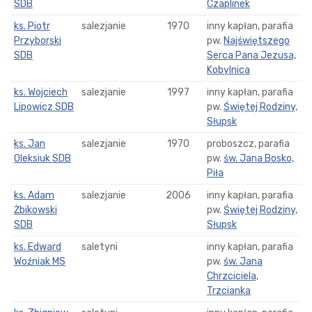
SDB
Czaplinek
ks. Piotr
salezjanie
1970
inny kapłan, parafia
Przyborski
pw.
Najświętszego
SDB
Serca Pana Jezusa,
Kobylnica
ks. Wojciech
salezjanie
1997
inny kapłan, parafia
Lipowicz SDB
pw.
Świętej Rodziny,
Słupsk
ks. Jan
salezjanie
1970
proboszcz, parafia
Oleksiuk SDB
pw.
św. Jana Bosko,
Piła
ks. Adam
salezjanie
2006
inny kapłan, parafia
Żbikowski
pw.
Świętej Rodziny,
SDB
Słupsk
ks. Edward
saletyni
inny kapłan, parafia
Woźniak MS
pw.
św. Jana
Chrzciciela,
Trzcianka