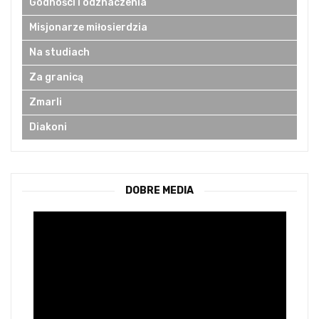
Godności i odznaczenia
Misjonarze miłosierdzia
Na studiach
Za granicą
Zmarli
Diakoni
DOBRE MEDIA