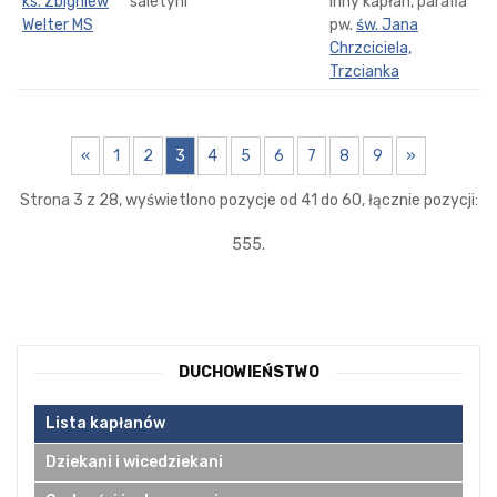
ks. Zbigniew
saletyni
inny kapłan, parafia
Welter MS
pw.
św. Jana
Chrzciciela,
Trzcianka
«
1
2
3
4
5
6
7
8
9
»
Strona 3 z 28, wyświetlono pozycje od 41 do 60, łącznie pozycji:
555.
DUCHOWIEŃSTWO
Lista kapłanów
Dziekani i wicedziekani