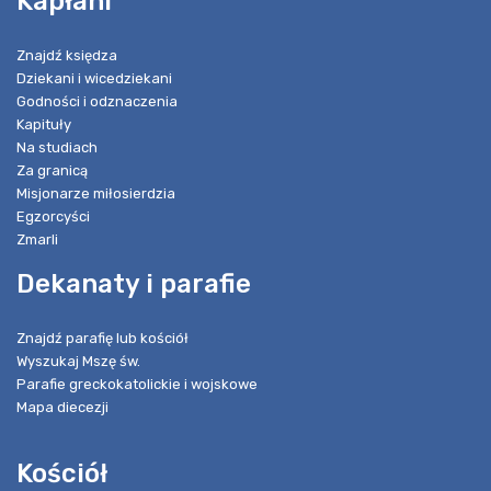
Kapłani
Znajdź księdza
Dziekani i wicedziekani
Godności i odznaczenia
Kapituły
Na studiach
Za granicą
Misjonarze miłosierdzia
Egzorcyści
Zmarli
Dekanaty i parafie
Znajdź parafię lub kościół
Wyszukaj Mszę św.
Parafie greckokatolickie i wojskowe
Mapa diecezji
Kościół